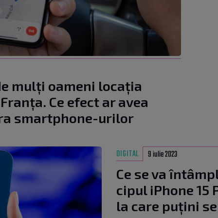
de mulți oameni locația
Franța. Ce efect ar avea
pra smartphone-urilor
DIGITAL
9 iulie 2023
Ce se va întâmpl
cipul iPhone 15
la care puțini s