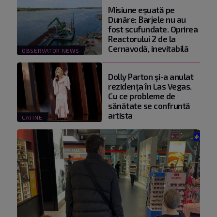
Misiune eșuată pe
Dunăre: Barjele nu au
fost scufundate. Oprirea
Reactorului 2 de la
Cernavodă, inevitabilă
OBSERVATOR NEWS
Dolly Parton și-a anulat
rezidența în Las Vegas.
Cu ce probleme de
sănătate se confruntă
artista
CATINE