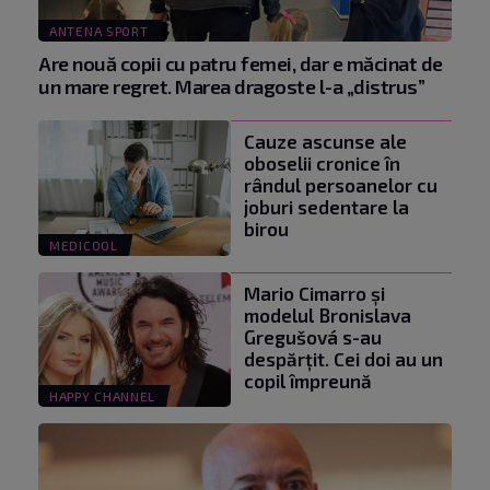
ANTENA SPORT
Are nouă copii cu patru femei, dar e măcinat de
un mare regret. Marea dragoste l-a „distrus”
Cauze ascunse ale
oboselii cronice în
rândul persoanelor cu
joburi sedentare la
birou
MEDICOOL
Mario Cimarro și
modelul Bronislava
Gregušová s-au
despărțit. Cei doi au un
copil împreună
HAPPY CHANNEL