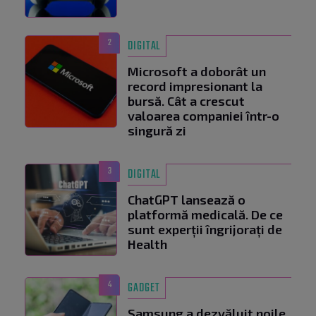
2
DIGITAL
Microsoft a doborât un
record impresionant la
bursă. Cât a crescut
valoarea companiei într-o
singură zi
3
DIGITAL
ChatGPT lansează o
platformă medicală. De ce
sunt experții îngrijorați de
Health
4
GADGET
Samsung a dezvăluit noile