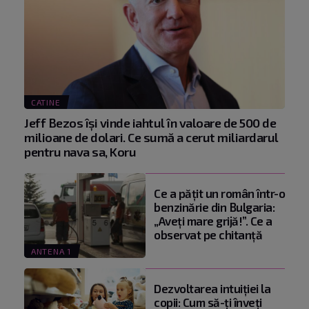
CATINE
Jeff Bezos își vinde iahtul în valoare de 500 de
milioane de dolari. Ce sumă a cerut miliardarul
pentru nava sa, Koru
Ce a pățit un român într-o
benzinărie din Bulgaria:
„Aveți mare grijă!”. Ce a
observat pe chitanță
ANTENA 1
Dezvoltarea intuiției la
copii: Cum să-ți înveți