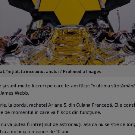
t, înițial, la începutul anului / Profimedia Images
 și sunt multe lucruri pe care le-am făcut în ultima săptămână,
ui James Webb.
, la bordul rachetei Ariane 5, din Guiana Franceză. El e cons
ie de momentul în care va fi scos din funcțiune.
a putea fi întreținut de astronauți, așa că nu se știe ce longe
ru a încheia o misiune de 10 ani
.