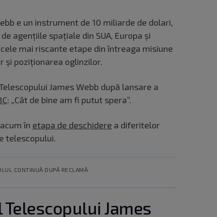
bb e un instrument de 10 miliarde de dolari,
 de agențiile spațiale din SUA, Europa și
cele mai riscante etape din întreaga misiune
 și poziționarea oglinzilor.
 Telescopului James Webb după lansare a
BC
: „Cât de bine am fi putut spera”.
ă acum în
etapa de deschidere
a diferitelor
 telescopului.
OLUL CONTINUĂ DUPĂ RECLAMĂ
al Telescopului James