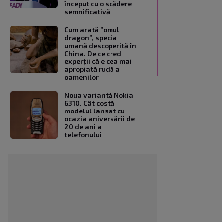
început cu o scădere
semnificativă
Cum arată ”omul
dragon”, specia
umană descoperită în
China. De ce cred
experții că e cea mai
apropiată rudă a
oamenilor
Noua variantă Nokia
6310. Cât costă
modelul lansat cu
ocazia aniversării de
20 de ani a
telefonului