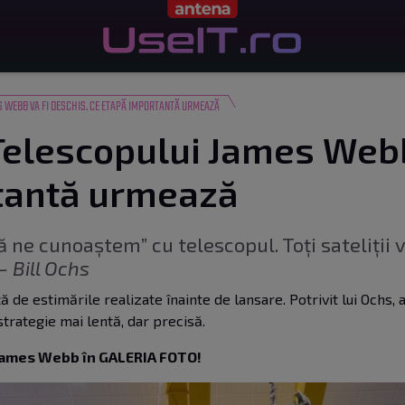
 WEBB VA FI DESCHIS. CE ETAPĂ IMPORTANTĂ URMEAZĂ
 Telescopului James Webb
tantă urmează
 ne cunoaștem” cu telescopul. Toți sateliții vor
– Bill Ochs
ă de estimările realizate înainte de lansare. Potrivit lui Ochs,
strategie mai lentă, dar precisă.
 James Webb în GALERIA FOTO!