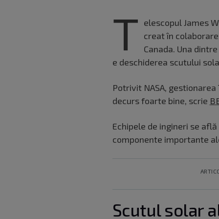
T
elescopul James We
creat în colaborare
Canada. Una dintre 
e deschiderea scutului solar
Potrivit NASA, gestionarea
decurs foarte bine, scrie
B
Echipele de ingineri se afl
componente importante ale
ARTIC
Scutul solar 