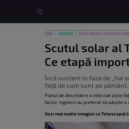
HOME
TEHNOLOGIE
SCUTUL SOLAR AL TELESCOPULUI JAMES
Scutul solar al
Ce etapă impor
Încă suntem în faza de „hai să
față de cum sunt pe pământ.
Planul de deschidere a întârziat puțin faț
factor. Inginerii au preferat să adopte o 
Vezi mai multe imagini cu Telescopul