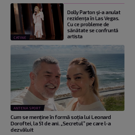
Dolly Parton și-a anulat
rezidența în Las Vegas.
Cu ce probleme de
sănătate se confruntă
artista
CATINE
ANTENA SPORT
Cum se menţine în formă soţia lui Leonard
Doroftei, la 51 de ani. „Secretul” pe care l-a
dezvăluit