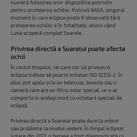
numără folosirea unor dispozitive potrivite
pentru protejarea ochilor. Potrivit NASA, singurul
moment în care eclipsa poate fi observată fără
protejarea ochilor e în totalitate, atunci când
Luna acoperă complet Soarele.
Privirea directă a Soarelui poate afecta
ochii
În restul timpului, cei care vor să privească
eclipsa trebuie să poarte ochelari ISO 12312-2. În
plus, pot apela și la un telescop, binoclu sau o
cameră care are un filtru solar special, ce s-ar
comporta în același mod cu ochelarii speciali de
eclipsă.
Privirea directă a Soarelui poate duce la orbire
sau probleme la nivelul vederii. În timpul eclipsei
solare din 2017, o femeie a fost diagnosticată cu