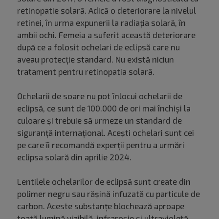
retinopatie solară. Adică o deteriorare la nivelul
retinei, în urma expunerii la radiația solară, în
ambii ochi. Femeia a suferit această deteriorare
după ce a folosit ochelari de eclipsă care nu
aveau protecție standard. Nu există niciun
tratament pentru retinopatia solară.
Ochelarii de soare nu pot înlocui ochelarii de
eclipsă, ce sunt de 100.000 de ori mai închiși la
culoare și trebuie să urmeze un standard de
siguranță internațional. Acești ochelari sunt cei
pe care îi recomandă experții pentru a urmări
eclipsa solară din aprilie 2024.
Lentilele ochelarilor de eclipsă sunt create din
polimer negru sau rășină infuzată cu particule de
carbon. Aceste substanțe blochează aproape
toată lumină vizibilă, infraroșie și ultravioletă,