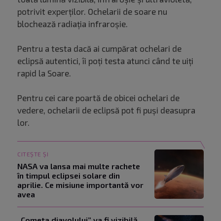
potrivit experților. Ochelarii de soare nu
blochează radiația infraroșie.
Pentru a testa dacă ai cumpărat ochelari de
eclipsă autentici, îi poți testa atunci când te uiți
rapid la Soare.
Pentru cei care poartă de obicei ochelari de
vedere, ochelarii de eclipsă pot fi puși deasupra
lor.
CITEȘTE ȘI
NASA va lansa mai multe rachete
în timpul eclipsei solare din
aprilie. Ce misiune importantă vor
avea
„Cometa diavolului” va fi vizibilă