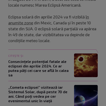
locale numesc Marea Eclipsă Americană.
Eclipsa solară din aprilie 2024 va fi vizibilă
în
anumite zone
din Mexic, Canada și în peste 10
state din SUA. O eclipsă solară parțială va apărea
în 49 de state, dar vizibilitatea va depinde de
condițiile meteo locale.
CITEȘTE ȘI
Consecințele potențial fatale ale
eclipsei din aprilie 2024. Ce ar
putea păți cei care se află în calea
sa
„Cometa eclipsei” vizitează iar
Sistemul Solar, după peste 70 de
ani. Când poți vedea pe cer
evenimentul unic în viață