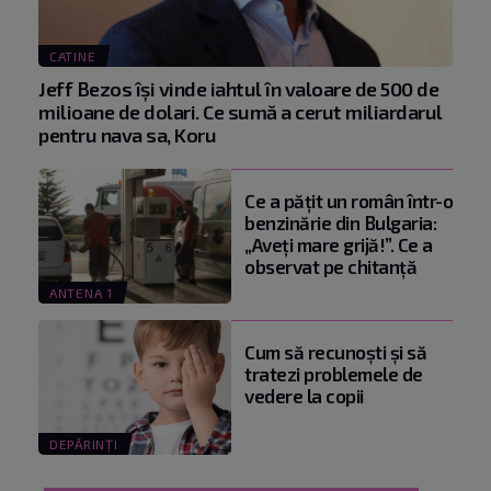
CATINE
Jeff Bezos își vinde iahtul în valoare de 500 de
milioane de dolari. Ce sumă a cerut miliardarul
pentru nava sa, Koru
Ce a pățit un român într-o
benzinărie din Bulgaria:
„Aveți mare grijă!”. Ce a
observat pe chitanță
ANTENA 1
Cum să recunoști și să
tratezi problemele de
vedere la copii
DEPĂRINȚI