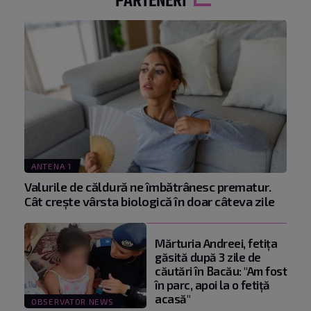
PARTENERI
ANTENA 1
Valurile de căldură ne îmbătrânesc prematur.
Cât crește vârsta biologică în doar câteva zile
Mărturia Andreei, fetiţa
găsită după 3 zile de
căutări în Bacău: "Am fost
în parc, apoi la o fetiţă
acasă"
OBSERVATOR NEWS