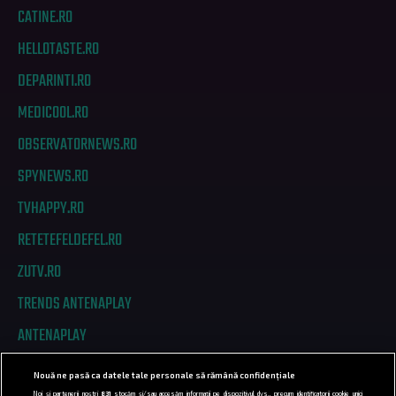
CATINE.RO
HELLOTASTE.RO
DEPARINTI.RO
MEDICOOL.RO
OBSERVATORNEWS.RO
SPYNEWS.RO
TVHAPPY.RO
RETETEFELDEFEL.RO
ZUTV.RO
TRENDS ANTENAPLAY
ANTENAPLAY
Nouă ne pasă ca datele tale personale să rămână confidențiale
PRIVACY
Noi și partenerii noștri
831
stocăm și/sau accesăm informații pe dispozitivul dvs., precum identificatorii cookie unici