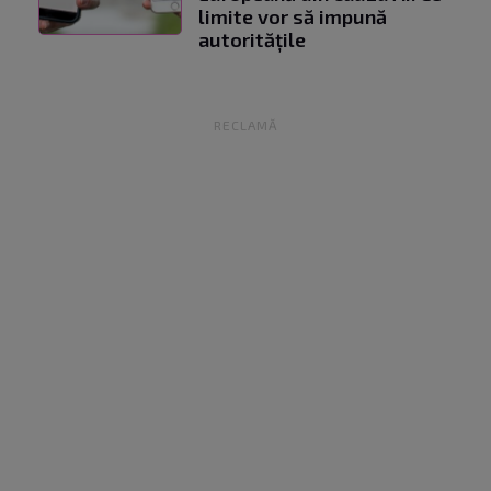
limite vor să impună
autoritățile
RECLAMĂ