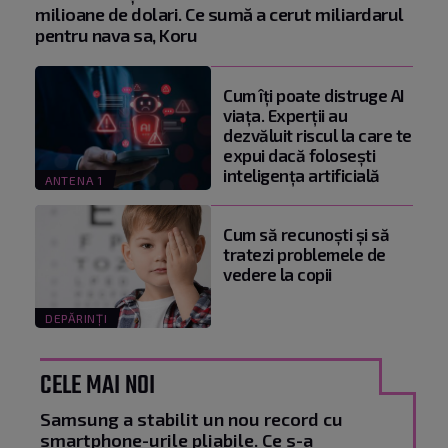
milioane de dolari. Ce sumă a cerut miliardarul
pentru nava sa, Koru
Cum îți poate distruge AI
viața. Experții au
dezvăluit riscul la care te
expui dacă folosești
inteligența artificială
ANTENA 1
Cum să recunoști și să
tratezi problemele de
vedere la copii
DEPĂRINȚI
CELE MAI NOI
Samsung a stabilit un nou record cu
smartphone-urile pliabile. Ce s-a