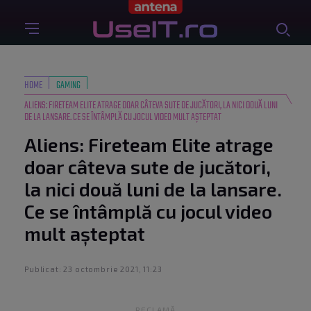
HOME
GAMING
ALIENS: FIRETEAM ELITE ATRAGE DOAR CÂTEVA SUTE DE JUCĂTORI, LA NICI DOUĂ LUNI
DE LA LANSARE. CE SE ÎNTÂMPLĂ CU JOCUL VIDEO MULT AȘTEPTAT
Aliens: Fireteam Elite atrage
doar câteva sute de jucători,
la nici două luni de la lansare.
Ce se întâmplă cu jocul video
mult așteptat
Publicat: 23 octombrie 2021, 11:23
RECLAMĂ