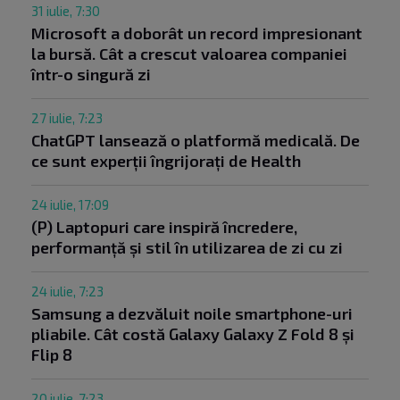
31 iulie, 7:30
Microsoft a doborât un record impresionant
la bursă. Cât a crescut valoarea companiei
într-o singură zi
27 iulie, 7:23
ChatGPT lansează o platformă medicală. De
ce sunt experții îngrijorați de Health
24 iulie, 17:09
(P) Laptopuri care inspiră încredere,
performanță și stil în utilizarea de zi cu zi
24 iulie, 7:23
Samsung a dezvăluit noile smartphone-uri
pliabile. Cât costă Galaxy Galaxy Z Fold 8 și
Flip 8
20 iulie, 7:23