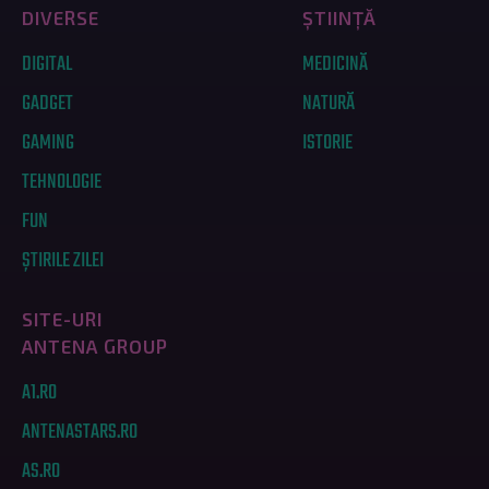
DIVERSE
ȘTIINȚĂ
DIGITAL
MEDICINĂ
GADGET
NATURĂ
GAMING
ISTORIE
TEHNOLOGIE
FUN
ȘTIRILE ZILEI
SITE-URI
ANTENA GROUP
A1.RO
ANTENASTARS.RO
AS.RO