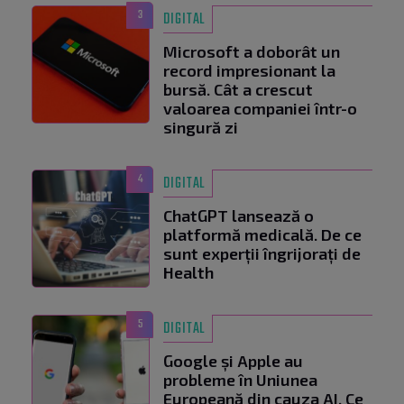
3
DIGITAL
Microsoft a doborât un
record impresionant la
bursă. Cât a crescut
valoarea companiei într-o
singură zi
4
DIGITAL
ChatGPT lansează o
platformă medicală. De ce
sunt experții îngrijorați de
Health
5
DIGITAL
Google și Apple au
probleme în Uniunea
Europeană din cauza AI. Ce