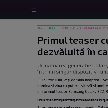
HOME
GADGET
PRIMUL TEASER CU SAMSUNG GALAXY S22. S
Primul teaser c
dezvăluită în 
Următoarea generație Galaxy 
într-un singur dispozitiv fu
„Cu ajutorul lui, veți domina noaptea – v
domina și ziua cu putere, viteză și unelte
din primul teaser Samsung Galaxy S22. 
Evenimentul Samsung Galaxy Unpacked va avea loc la începutu
Samsung va organiza evenimentul Galaxy 