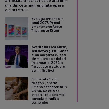
artificială a recreat ce se află într-
una din cele mai renumite opere
ale artistului
Evoluția iPhone din
anul 2007. Primul
smartphone Apple
împlinește 15 ani
Averile lui Elon Musk,
Jeff Bezos și Bill Gates
s-au micșorat cu zeci
de miliarde de dolari
în ianuarie. 2022 a
început cu o scădere
semnificativă
Cum arată ”omul
dragon”, specia
umană descoperită în
China. De ce cred
experții că e cea mai
apropiată rudă a
oamenilor