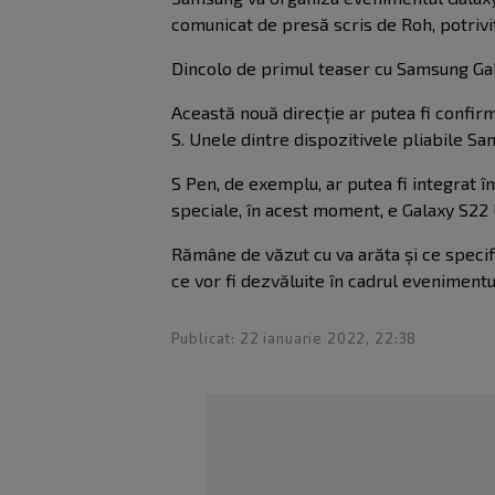
comunicat de presă scris de Roh, potriv
Dincolo de primul teaser cu Samsung Galax
Această nouă direcție ar putea fi confirm
S. Unele dintre
dispozitivele pliabile
Sams
S Pen, de exemplu, ar putea fi integrat în
speciale, în acest moment, e Galaxy S22 
Rămâne de văzut cu va arăta și ce specifi
ce vor fi dezvăluite în cadrul evenimen
Publicat: 22 ianuarie 2022, 22:38