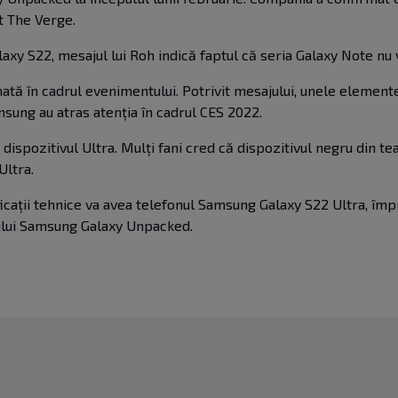
it
The Verge
.
y S22, mesajul lui Roh indică faptul că seria Galaxy Note nu v
ată în cadrul evenimentului. Potrivit mesajului, unele elemente
ung au atras atenția în cadrul CES 2022.
 dispozitivul Ultra. Mulți fani cred că dispozitivul negru din t
Ultra.
cații tehnice va avea telefonul Samsung Galaxy S22 Ultra, împr
tului Samsung Galaxy Unpacked.