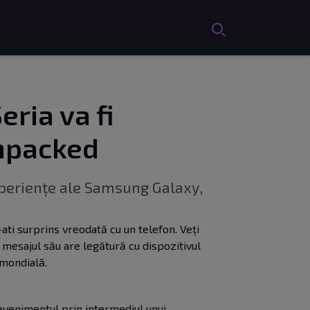
ria va fi
Unpacked
xperiențe ale Samsung Galaxy,
-ati surprins vreodată cu un telefon. Veți
că mesajul său are legătură cu dispozitivul
 mondială.
evenimentul prin intermediul unui