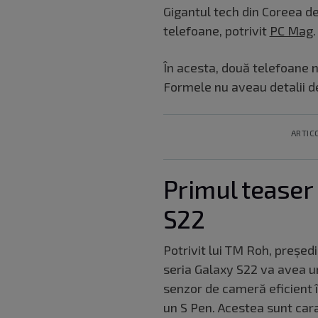
Gigantul tech din Coreea de
telefoane, potrivit
PC Mag
.
În acesta, două telefoane n
Formele nu aveau detalii de
ARTIC
Primul tease
S22
Potrivit lui TM Roh, președ
seria Galaxy S22 va avea un
senzor de cameră eficient î
un S Pen. Acestea sunt carac