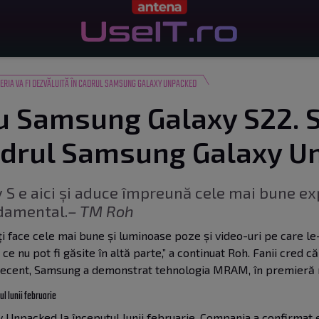
ERIA VA FI DEZVĂLUITĂ ÎN CADRUL SAMSUNG GALAXY UNPACKED
u Samsung Galaxy S22. Se
cadrul Samsung Galaxy 
S e aici și aduce împreună cele mai bune e
ndamental.
– TM Roh
eți face cele mai bune și luminoase poze și video-uri pe care le
 ce nu pot fi găsite în altă parte,” a continuat Roh. Fanii cred 
Recent, Samsung a
demonstrat tehnologia MRAM
, în premieră
l lunii februarie
Unpacked la începutul lunii februarie. Compania a confirmat 