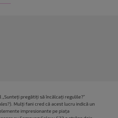
 „Sunteți pregătiți să încălcați regulile?”
ules?
). Mulți fani cred că acest lucru indică un
u elemente impresionante pe piața
teaser cu Samsung Galaxy S22 a strâns deja