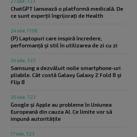
27 iulie, 7:23
ChatGPT lansează o platformă medicală. De
ce sunt experții îngrijorați de Health
24 iulie, 17:09
(P) Laptopuri care inspiră încredere,
performanță și stil în utilizarea de zi cu zi
24 iulie, 7:23
Samsung a dezvăluit noile smartphone-uri
pliabile. Cât costă Galaxy Galaxy Z Fold 8 și
Flip 8
20 iulie, 7:23
Google și Apple au probleme în Uniunea
Europeană din cauza AI. Ce limite vor să
impună autoritățile
17 iulie, 7:23