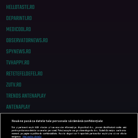
HELLOTASTE.RO
DEPARINTI.RO
MEDICOOL.RO
OBSERVATORNEWS.RO
SPYNEWS.RO
TVHAPPY.RO
RETETEFELDEFEL.RO
ZUTV.RO
TRENDS ANTENAPLAY
ANTENAPLAY
Nouă ne pasă ca datele tale personale să rămână confidențiale
PRIVACY
Noi și partenerii noștri
831
stocăm și/sau accesăm informații pe dispozitivul dvs., precum identificatorii cookie unici
pentru prelucrarea datelor cu caracter personal. Puteți accepta sau gestiona alegerile dvs. făcând clic mai jos sau în orice
moment, pe pagina cu politica de confidențialitate. Aceste alegeri vor fi raportate partenerilor noștri și nu vă vor afecta
COD DEONTOLOGIC
navigarea.
Mai multe detalii