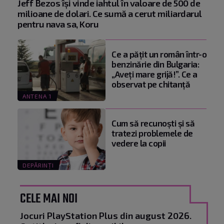
Jeff Bezos își vinde iahtul în valoare de 500 de
milioane de dolari. Ce sumă a cerut miliardarul
pentru nava sa, Koru
Ce a pățit un român într-o
benzinărie din Bulgaria:
„Aveți mare grijă!”. Ce a
observat pe chitanță
ANTENA 1
Cum să recunoști și să
tratezi problemele de
vedere la copii
DEPĂRINȚI
CELE MAI NOI
Jocuri PlayStation Plus din august 2026.