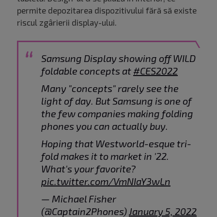
permite depozitarea dispozitivului fără să existe
riscul zgârierii display-ului.
Samsung Display showing off WILD
foldable concepts at
#CES2022
Many "concepts" rarely see the
light of day. But Samsung is one of
the few companies making folding
phones you can actually buy.
Hoping that Westworld-esque tri-
fold makes it to market in '22.
What's your favorite?
pic.twitter.com/VmNIaY3wLn
— Michael Fisher
(@Captain2Phones)
January 5, 2022