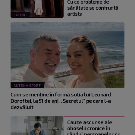
Cu ce probleme de
sănătate se confruntă
artista
CATINE
ANTENA SPORT
Cum se menţine în formă soţia lui Leonard
Doroftei, la 51 de ani. „Secretul” pe care l-a
dezvăluit
Cauze ascunse ale
oboselii cronice în
rândul persoanelor cu