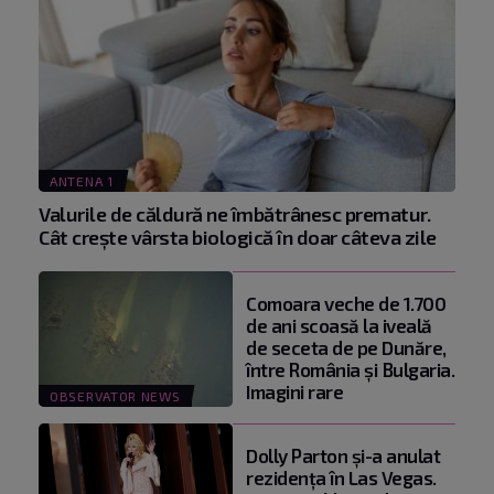
ANTENA 1
Valurile de căldură ne îmbătrânesc prematur.
Cât crește vârsta biologică în doar câteva zile
Comoara veche de 1.700
de ani scoasă la iveală
de seceta de pe Dunăre,
între România şi Bulgaria.
Imagini rare
OBSERVATOR NEWS
Dolly Parton și-a anulat
rezidența în Las Vegas.