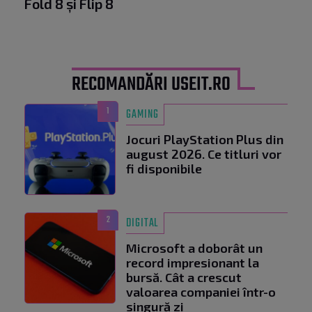
Fold 8 și Flip 8
RECOMANDĂRI USEIT.RO
1
GAMING
Jocuri PlayStation Plus din
august 2026. Ce titluri vor
fi disponibile
2
DIGITAL
Microsoft a doborât un
record impresionant la
bursă. Cât a crescut
valoarea companiei într-o
singură zi