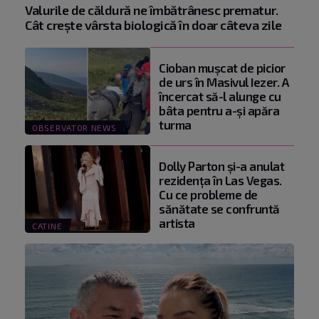
Valurile de căldură ne îmbătrânesc prematur.
Cât crește vârsta biologică în doar câteva zile
Cioban muşcat de picior
de urs în Masivul Iezer. A
încercat să-l alunge cu
bâta pentru a-şi apăra
turma
OBSERVATOR NEWS
Dolly Parton și-a anulat
rezidența în Las Vegas.
Cu ce probleme de
sănătate se confruntă
artista
CATINE