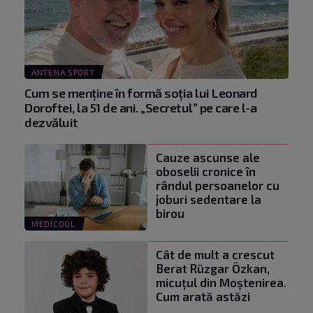
ANTENA SPORT
Cum se menţine în formă soţia lui Leonard
Doroftei, la 51 de ani. „Secretul” pe care l-a
dezvăluit
Cauze ascunse ale
oboselii cronice în
rândul persoanelor cu
joburi sedentare la
birou
MEDICOOL
Cât de mult a crescut
Berat Rüzgar Özkan,
micuțul din Moștenirea.
Cum arată astăzi