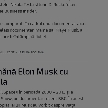
tein, Nikola Tesla și John D. Rockefeller,
rie
Business Insider
.
te comparații în cadrul unui documentar axat
 același documentar, mama sa, Maye Musk, a
care le întâmpină fiul ei.
OLUL CONTINUĂ DUPĂ RECLAMĂ
ănă Elon Musk cu
sla
rul SpaceX în perioada 2008 – 2013 și a
k Show, un documentar recent BBC. În acest
opiați ai lui Musk au vorbit despre viața