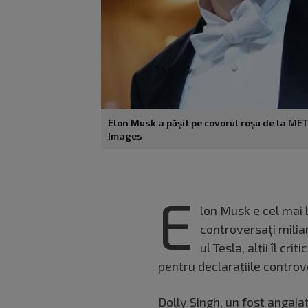
Elon Musk a pășit pe covorul roșu de la M
Images
E
lon Musk e cel mai 
controversați miliar
ul Tesla, alții îl cri
pentru declarațiile controv
Dolly Singh, un fost angaja