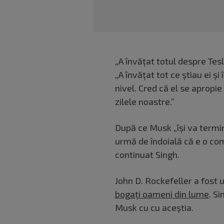
„A învățat totul despre Tesl
„A învățat tot ce știau ei ș
nivel. Cred că el se apropie
zilele noastre.”
După ce Musk „își va termin
urmă de îndoială că e o comb
continuat Singh.
John D. Rockefeller a fost 
bogați oameni din lume
. S
Musk cu cu aceștia.