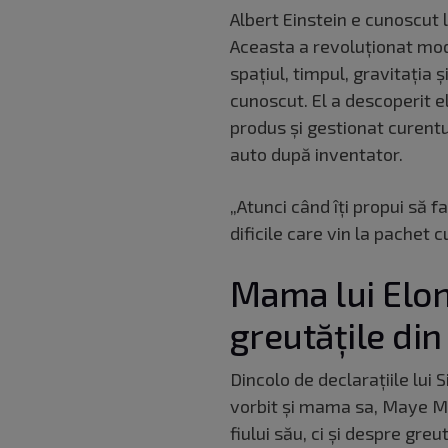
Albert Einstein e cunoscut l
Aceasta a revoluționat mo
spațiul, timpul, gravitația 
cunoscut. El a descoperit 
produs și gestionat curentu
auto după inventator.
„Atunci când îți propui să fa
dificile care vin la pachet 
Mama lui Elon
greutățile din 
Dincolo de declarațiile lui
vorbit și mama sa, Maye Mu
fiului său, ci și despre greu