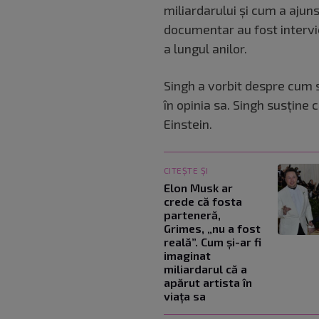
miliardarului și cum a ajun
documentar au fost intervie
a lungul anilor.
Singh a vorbit despre cum 
în opinia sa. Singh susține 
Einstein.
CITEȘTE ȘI
Elon Musk ar
crede că fosta
parteneră,
Grimes, „nu a fost
reală”. Cum și-ar fi
imaginat
miliardarul că a
apărut artista în
viața sa