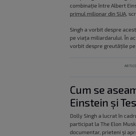
combinație între Albert Eins
primul milionar din SUA
, sc
Singh a vorbit despre aces
pe viața miliardarului. În
vorbit despre greutățile pe 
ARTIC
Cum se aseam
Einstein și Te
Dolly Singh a lucrat în cad
participat la The Elon Mus
documentar, prieteni și apr