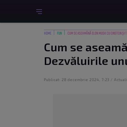
HOME
FUN
CUM SE ASEAMĂNĂ ELON MUSK CU EINSTEIN ȘI T
Cum se aseamănă
Dezvăluirile un
Publicat: 28 decembrie 2024, 7:23 / Actual