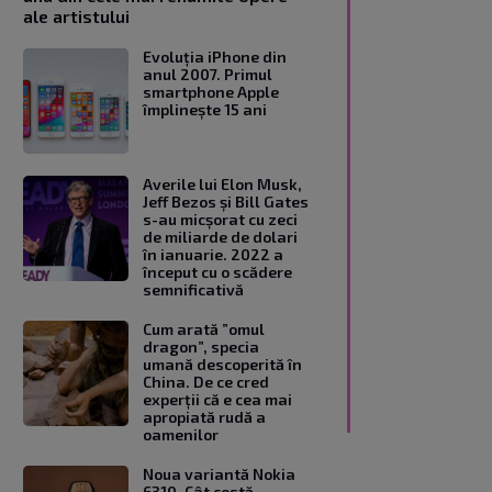
ale artistului
Evoluția iPhone din
anul 2007. Primul
smartphone Apple
împlinește 15 ani
Averile lui Elon Musk,
Jeff Bezos și Bill Gates
s-au micșorat cu zeci
de miliarde de dolari
în ianuarie. 2022 a
început cu o scădere
semnificativă
Cum arată ”omul
dragon”, specia
umană descoperită în
China. De ce cred
experții că e cea mai
apropiată rudă a
oamenilor
Noua variantă Nokia
6310. Cât costă