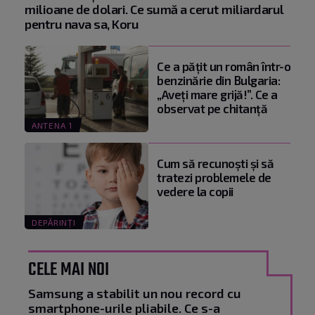
milioane de dolari. Ce sumă a cerut miliardarul
pentru nava sa, Koru
Ce a pățit un român într-o
benzinărie din Bulgaria:
„Aveți mare grijă!”. Ce a
observat pe chitanță
ANTENA 1
Cum să recunoști și să
tratezi problemele de
vedere la copii
DEPĂRINȚI
CELE MAI NOI
Samsung a stabilit un nou record cu
smartphone-urile pliabile. Ce s-a