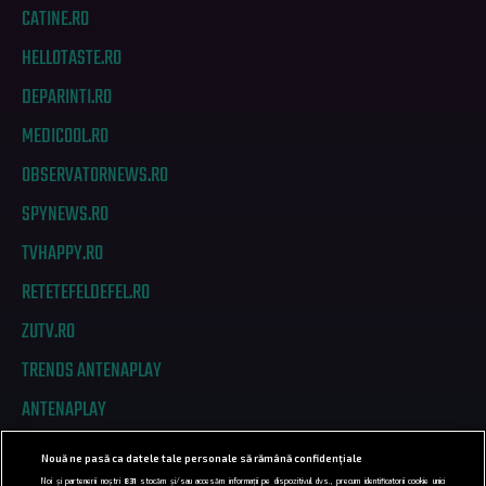
CATINE.RO
HELLOTASTE.RO
DEPARINTI.RO
MEDICOOL.RO
OBSERVATORNEWS.RO
SPYNEWS.RO
TVHAPPY.RO
RETETEFELDEFEL.RO
ZUTV.RO
TRENDS ANTENAPLAY
ANTENAPLAY
Nouă ne pasă ca datele tale personale să rămână confidențiale
PRIVACY
Noi și partenerii noștri
831
stocăm și/sau accesăm informații pe dispozitivul dvs., precum identificatorii cookie unici