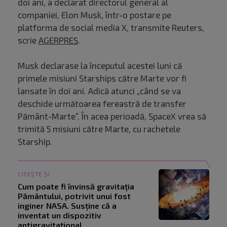
doi ani, a declarat directorul general al
companiei, Elon Musk, într-o postare pe
platforma de social media X, transmite Reuters,
scrie
AGERPRES
.
Musk declarase la începutul acestei luni că
primele misiuni Starships către Marte vor fi
lansate în doi ani. Adică atunci „când se va
deschide următoarea fereastră de transfer
Pământ-Marte”. În acea perioadă, SpaceX vrea să
trimită 5 misiuni către Marte, cu rachetele
Starship.
CITEȘTE ȘI
Cum poate fi învinsă gravitația
Pământului, potrivit unui fost
inginer NASA. Susține că a
inventat un dispozitiv
antigravitațional