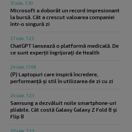
31 iulie, 7:30
Microsoft a doborât un record impresionant
la bursă. Cât a crescut valoarea companiei
într-o singură zi
27 iulie, 7:23
ChatGPT lansează o platformă medicală. De
ce sunt experții îngrijorați de Health
24 iulie, 17:09
(P) Laptopuri care inspiră încredere,
performanță și stil în utilizarea de zi cu zi
24 iulie, 7:23
Samsung a dezvăluit noile smartphone-uri
pliabile. Cât costă Galaxy Galaxy Z Fold 8 și
Flip 8
20 iulie, 7:23