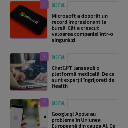
3
DIGITAL
Microsoft a doborât un
record impresionant la
bursă. Cât a crescut
valoarea companiei într-o
singură zi
4
DIGITAL
ChatGPT lansează o
platformă medicală. De ce
sunt experții îngrijorați de
Health
5
DIGITAL
Google și Apple au
probleme în Uniunea
Europeană din cauza AI. Ce