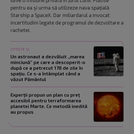
iunie o misiune privată în jurul Lunii. Plătise
pentru ea şi urma să utilizeze nava spaţială
Starship a SpaceX. Dar miliardarul a invocat
incertitudini legate de programul de dezvoltare a
rachetei.
CITEȘTE ȘI
Un astronaut a dezvăluit „marea
minciună” pe care a descoperit-o
după ce a petrecut 178 de zile în
spațiu. Ce s-a întâmplat când a
văzut Pământul
Experții propun un plan cu preț
accesibil pentru terraformarea
planetei Marte. Ce metodă inedită
au propus