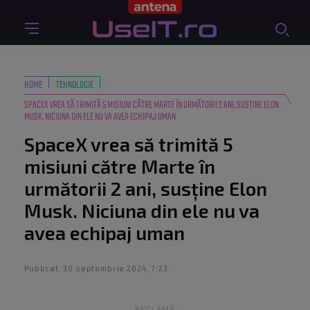
HOME
TEHNOLOGIE
SPACEX VREA SĂ TRIMITĂ 5 MISIUNI CĂTRE MARTE ÎN URMĂTORII 2 ANI, SUSȚINE ELON
MUSK. NICIUNA DIN ELE NU VA AVEA ECHIPAJ UMAN
SpaceX vrea să trimită 5
misiuni către Marte în
următorii 2 ani, susține Elon
Musk. Niciuna din ele nu va
avea echipaj uman
Publicat: 30 septembrie 2024, 7:23
RECLAMĂ