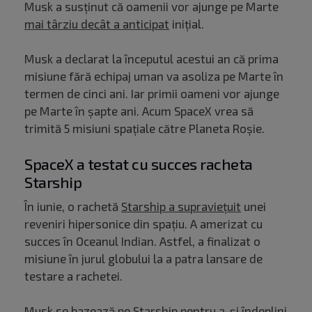
Musk a susținut că oamenii vor ajunge pe Marte
mai târziu decât a anticipat
inițial.
Musk a declarat la începutul acestui an că prima
misiune fără echipaj uman va asoliza pe Marte în
termen de cinci ani. Iar primii oameni vor ajunge
pe Marte în şapte ani. Acum SpaceX vrea să
trimită 5 misiuni spațiale către Planeta Roșie.
SpaceX a testat cu succes racheta
Starship
În iunie, o rachetă
Starship a supravieţuit
unei
reveniri hipersonice din spaţiu. A amerizat cu
succes în Oceanul Indian. Astfel, a finalizat o
misiune în jurul globului la a patra lansare de
testare a rachetei.
Musk se bazează pe Starship pentru a-şi îndeplini