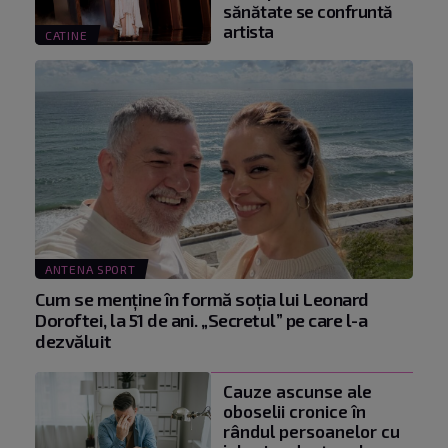
sănătate se confruntă
artista
CATINE
ANTENA SPORT
Cum se menţine în formă soţia lui Leonard
Doroftei, la 51 de ani. „Secretul” pe care l-a
dezvăluit
Cauze ascunse ale
oboselii cronice în
rândul persoanelor cu