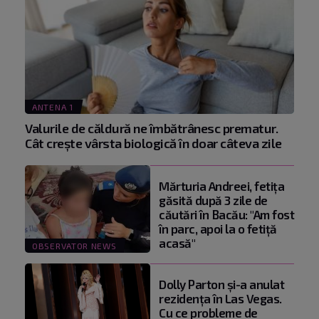
ANTENA 1
Valurile de căldură ne îmbătrânesc prematur.
Cât crește vârsta biologică în doar câteva zile
Mărturia Andreei, fetiţa
găsită după 3 zile de
căutări în Bacău: "Am fost
în parc, apoi la o fetiţă
acasă"
OBSERVATOR NEWS
Dolly Parton și-a anulat
rezidența în Las Vegas.
Cu ce probleme de