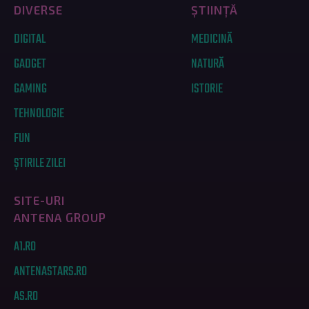
DIVERSE
ȘTIINȚĂ
DIGITAL
MEDICINĂ
GADGET
NATURĂ
GAMING
ISTORIE
TEHNOLOGIE
FUN
ȘTIRILE ZILEI
SITE-URI
ANTENA GROUP
A1.RO
ANTENASTARS.RO
AS.RO