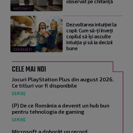
observat pe chitanță
ANTENA 1
Dezvoltarea intuiției la
copii: Cum să-ți înveți
copilul să își asculte
intuiția și să ia decizii
bune
DEPĂRINȚI
CELE MAI NOI
Jocuri PlayStation Plus din august 2026.
Ce titluri vor fi disponibile
GAMING
(P) De ce România a devenit un hub bun
pentru tehnologia de gaming
GAMING
Microsoft a doborât un record