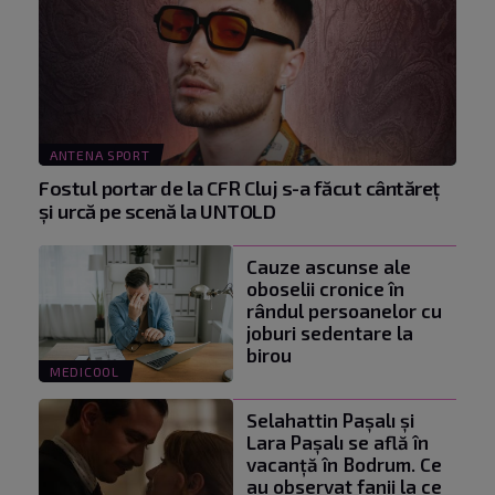
ANTENA SPORT
Fostul portar de la CFR Cluj s-a făcut cântăreţ
şi urcă pe scenă la UNTOLD
Cauze ascunse ale
oboselii cronice în
rândul persoanelor cu
joburi sedentare la
birou
MEDICOOL
Selahattin Paşalı și
Lara Paşalı se află în
vacanță în Bodrum. Ce
au observat fanii la ce