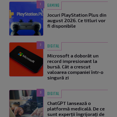
1
GAMING
Jocuri PlayStation Plus din
august 2026. Ce titluri vor
fi disponibile
2
DIGITAL
Microsoft a doborât un
record impresionant la
bursă. Cât a crescut
valoarea companiei într-o
singură zi
3
DIGITAL
ChatGPT lansează o
platformă medicală. De ce
sunt experții îngrijorați de