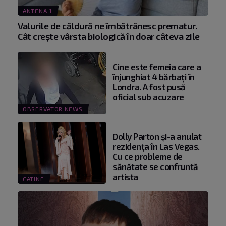
ANTENA 1
Valurile de căldură ne îmbătrânesc prematur.
Cât crește vârsta biologică în doar câteva zile
Cine este femeia care a
înjunghiat 4 bărbați în
Londra. A fost pusă
oficial sub acuzare
OBSERVATOR NEWS
Dolly Parton și-a anulat
rezidența în Las Vegas.
Cu ce probleme de
sănătate se confruntă
artista
CATINE