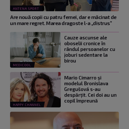
ANTENA SPORT
Are nouă copii cu patru femei, dar e măcinat de
un mare regret. Marea dragoste l-a „distrus”
Cauze ascunse ale
oboselii cronice în
rândul persoanelor cu
joburi sedentare la
birou
MEDICOOL
Mario Cimarro și
modelul Bronislava
Gregušová s-au
despărțit. Cei doi au un
copil împreună
HAPPY CHANNEL