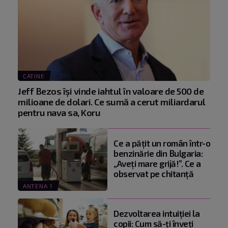
CATINE
Jeff Bezos își vinde iahtul în valoare de 500 de
milioane de dolari. Ce sumă a cerut miliardarul
pentru nava sa, Koru
Ce a pățit un român într-o
benzinărie din Bulgaria:
„Aveți mare grijă!”. Ce a
observat pe chitanță
ANTENA 1
Dezvoltarea intuiției la
copii: Cum să-ți înveți