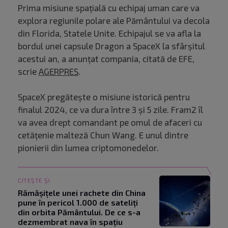
Prima misiune spaţială cu echipaj uman care va
explora regiunile polare ale Pământului va decola
din Florida, Statele Unite. Echipajul se va afla la
bordul unei capsule Dragon a SpaceX la sfârşitul
acestui an, a anunţat compania, citată de EFE,
scrie
AGERPRES
.
SpaceX pregătește o misiune istorică pentru
finalul 2024, ce va dura între 3 și 5 zile. Fram2 îl
va avea drept comandant pe omul de afaceri cu
cetăţenie malteză Chun Wang. E unul dintre
pionierii din lumea criptomonedelor.
CITEȘTE ȘI
Rămășițele unei rachete din China
pune în pericol 1.000 de sateliți
din orbita Pământului. De ce s-a
dezmembrat nava în spațiu