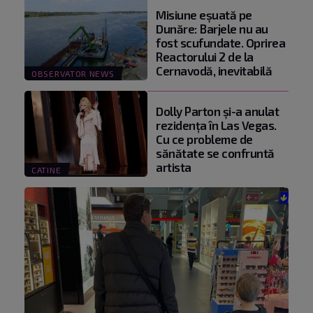
Misiune eșuată pe
Dunăre: Barjele nu au
fost scufundate. Oprirea
Reactorului 2 de la
Cernavodă, inevitabilă
OBSERVATOR NEWS
Dolly Parton și-a anulat
rezidența în Las Vegas.
Cu ce probleme de
sănătate se confruntă
artista
CATINE