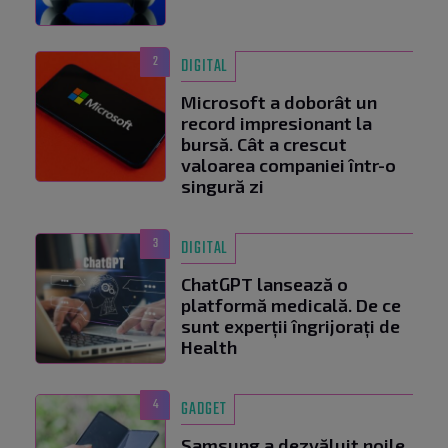
2
DIGITAL
Microsoft a doborât un
record impresionant la
bursă. Cât a crescut
valoarea companiei într-o
singură zi
3
DIGITAL
ChatGPT lansează o
platformă medicală. De ce
sunt experții îngrijorați de
Health
4
GADGET
Samsung a dezvăluit noile