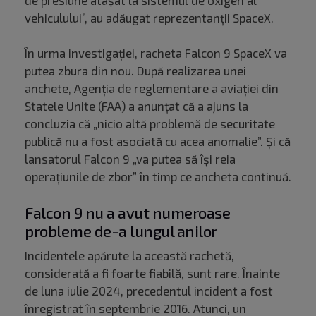
de presiune ataşat la sistemul de oxigen al
vehiculului”, au adăugat reprezentanţii SpaceX.
În urma investigației, racheta Falcon 9 SpaceX va
putea zbura din nou. După realizarea unei
anchete, Agenţia de reglementare a aviaţiei din
Statele Unite (FAA) a anunţat că a ajuns la
concluzia că „nicio altă problemă de securitate
publică nu a fost asociată cu acea anomalie”. Și că
lansatorul Falcon 9 „va putea să îşi reia
operaţiunile de zbor” în timp ce ancheta continuă.
Falcon 9 nu a avut numeroase
probleme de-a lungul anilor
Incidentele apărute la această rachetă,
considerată a fi foarte fiabilă, sunt rare. Înainte
de luna iulie 2024, precedentul incident a fost
înregistrat în septembrie 2016. Atunci, un