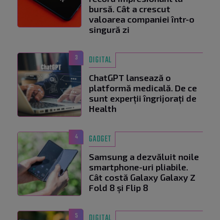
bursă. Cât a crescut
valoarea companiei într-o
singură zi
3
DIGITAL
ChatGPT lansează o
platformă medicală. De ce
sunt experții îngrijorați de
Health
4
GADGET
Samsung a dezvăluit noile
smartphone-uri pliabile.
Cât costă Galaxy Galaxy Z
Fold 8 și Flip 8
5
DIGITAL