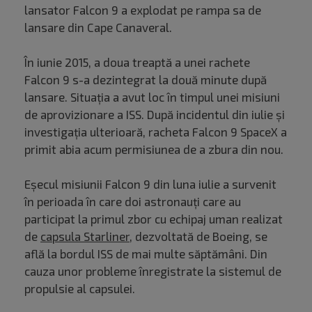
lansator Falcon 9 a explodat pe rampa sa de
lansare din Cape Canaveral.
În iunie 2015, a doua treaptă a unei rachete
Falcon 9 s-a dezintegrat la două minute după
lansare. Situația a avut loc în timpul unei misiuni
de aprovizionare a ISS. După incidentul din iulie și
investigația ulterioară, racheta Falcon 9 SpaceX a
primit abia acum permisiunea de a zbura din nou.
Eşecul misiunii Falcon 9 din luna iulie a survenit
în perioada în care doi astronauţi care au
participat la primul zbor cu echipaj uman realizat
de
capsula Starliner
, dezvoltată de Boeing, se
află la bordul ISS de mai multe săptămâni. Din
cauza unor probleme înregistrate la sistemul de
propulsie al capsulei.