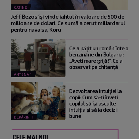
CATINE
Jeff Bezos își vinde iahtul în valoare de 500 de
milioane de dolari. Ce sumă a cerut miliardarul
pentru nava sa, Koru
Ce a pățit un român într-o
benzinărie din Bulgaria:
„Aveți mare grijă!”. Ce a
observat pe chitanță
ANTENA 1
Dezvoltarea intuiției la
copii: Cum să-ți înveți
copilul să își asculte
intuiția și să ia decizii
bune
DEPĂRINȚI
CELE MAI NOI