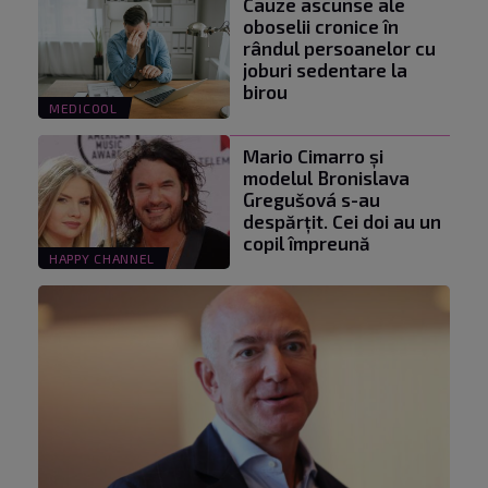
Cauze ascunse ale
oboselii cronice în
rândul persoanelor cu
joburi sedentare la
birou
MEDICOOL
Mario Cimarro și
modelul Bronislava
Gregušová s-au
despărțit. Cei doi au un
copil împreună
HAPPY CHANNEL