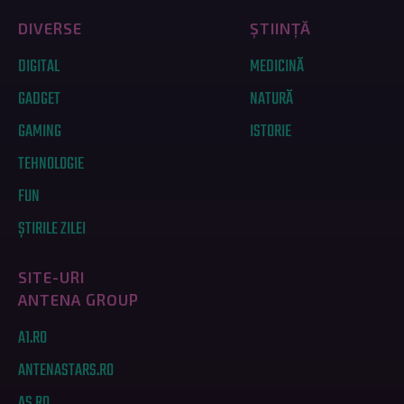
DIVERSE
ȘTIINȚĂ
DIGITAL
MEDICINĂ
GADGET
NATURĂ
GAMING
ISTORIE
TEHNOLOGIE
FUN
ȘTIRILE ZILEI
SITE-URI
ANTENA GROUP
A1.RO
ANTENASTARS.RO
AS.RO