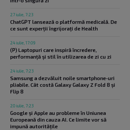
într-o singură zi
27 iulie, 7:23
ChatGPT lansează o platformă medicală. De
ce sunt experții îngrijorați de Health
24 iulie, 17:09
(P) Laptopuri care inspiră încredere,
performanță și stil în utilizarea de zi cu zi
24 iulie, 7:23
Samsung a dezvăluit noile smartphone-uri
pliabile. Cât costă Galaxy Galaxy Z Fold 8 și
Flip 8
20 iulie, 7:23
Google și Apple au probleme în Uniunea
Europeană din cauza AI. Ce limite vor să
impună autoritățile