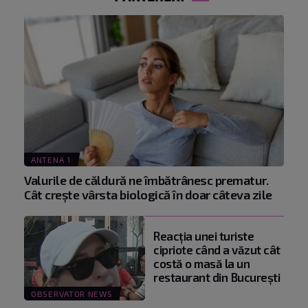
ANTENA 1
Valurile de căldură ne îmbătrânesc prematur.
Cât crește vârsta biologică în doar câteva zile
Reacţia unei turiste
cipriote când a văzut cât
costă o masă la un
restaurant din Bucureşti
OBSERVATOR NEWS