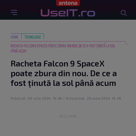
HOME
TEHNOLOGIE
RACHETA FALCON 9 SPACEX POATE ZBURA DIN NOU. DE CE A FOST ȚINUTĂ LA SOL
PÂNĂ ACUM
Racheta Falcon 9 SpaceX
poate zbura din nou. De ce a
fost ținută la sol până acum
Publicat: 26 iulie 2024, 14:46 / Actualizat: 26 iulie 2024, 16:46
RECLAMĂ