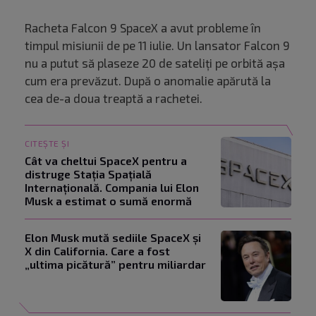
Racheta Falcon 9 SpaceX a avut probleme în
timpul misiunii de pe 11 iulie. Un lansator Falcon 9
nu a putut să plaseze 20 de sateliţi pe orbită aşa
cum era prevăzut. După o anomalie apărută la
cea de-a doua treaptă a rachetei.
CITEȘTE ȘI
Cât va cheltui SpaceX pentru a
distruge Stația Spațială
Internațională. Compania lui Elon
Musk a estimat o sumă enormă
Elon Musk mută sediile SpaceX și
X din California. Care a fost
„ultima picătură” pentru miliardar