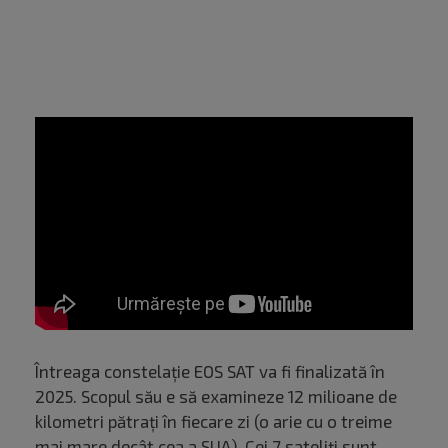
Întreaga constelație EOS SAT va fi finalizată în
2025. Scopul său e să examineze 12 milioane de
kilometri pătrați în fiecare zi (o arie cu o treime
mai mare decât cea a SUA). Cei 7 sateliți sunt