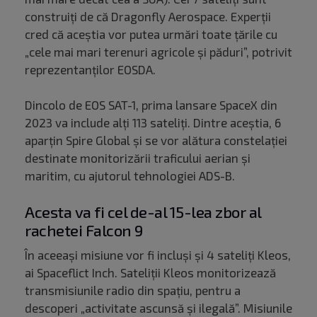
construiți de că Dragonfly Aerospace. Experții
cred că aceștia vor putea urmări toate țările cu
„cele mai mari terenuri agricole și păduri”, potrivit
reprezentanților EOSDA.
Dincolo de EOS SAT-1, prima lansare SpaceX din
2023 va include alți 113 sateliți. Dintre aceștia, 6
aparțin Spire Global și se vor alătura constelației
destinate monitorizării traficului aerian și
maritim, cu ajutorul tehnologiei ADS-B.
Acesta va fi cel de-al 15-lea zbor al
rachetei Falcon 9
În aceeași misiune vor fi incluși și 4 sateliți Kleos,
ai Spaceflict Inch. Sateliții Kleos monitorizează
transmisiunile radio din spațiu, pentru a
descoperi „activitate ascunsă și ilegală”. Misiunile