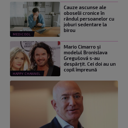
Cauze ascunse ale
oboselii cronice în
rândul persoanelor cu
joburi sedentare la
birou
MEDICOOL
Mario Cimarro și
modelul Bronislava
Gregušová s-au
despărțit. Cei doi au un
copil împreună
HAPPY CHANNEL