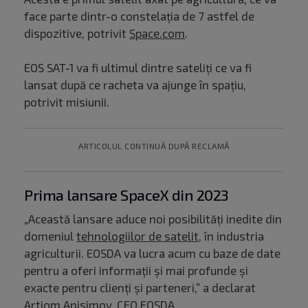
face parte dintr-o constelația de 7 astfel de
dispozitive, potrivit
Space.com
.
EOS SAT-1 va fi ultimul dintre sateliți ce va fi
lansat după ce racheta va ajunge în spațiu,
potrivit misiunii.
ARTICOLUL CONTINUĂ DUPĂ RECLAMĂ
Prima lansare SpaceX din 2023
„Această lansare aduce noi posibilități inedite din
domeniul
tehnologiilor de satelit
, în industria
agriculturii. EOSDA va lucra acum cu baze de date
pentru a oferi informații și mai profunde și
exacte pentru clienți și parteneri,” a declarat
Artiom Anisimov, CEO EOSDA.