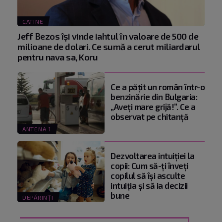
CATINE
Jeff Bezos își vinde iahtul în valoare de 500 de
milioane de dolari. Ce sumă a cerut miliardarul
pentru nava sa, Koru
Ce a pățit un român într-o
benzinărie din Bulgaria:
„Aveți mare grijă!”. Ce a
observat pe chitanță
ANTENA 1
Dezvoltarea intuiției la
copii: Cum să-ți înveți
copilul să își asculte
intuiția și să ia decizii
bune
DEPĂRINȚI