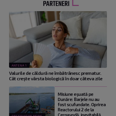
PARTENERI
ANTENA 1
Valurile de căldură ne îmbătrânesc prematur.
Cât crește vârsta biologică în doar câteva zile
Misiune eșuată pe
Dunăre: Barjele nu au
fost scufundate. Oprirea
Reactorului 2 de la
Cernavodă, inevitabilă
OBSERVATOR NEWS