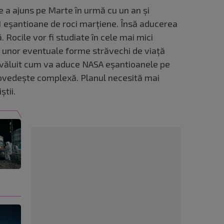
re a ajuns pe Marte în urmă cu un an şi
1 eşantioane de roci marţiene. Însă aducerea
ă. Rocile vor fi studiate în cele mai mici
r unor eventuale forme străvechi de viaţă
zvăluit cum va aduce NASA eșantioanele pe
ovedeşte complexă. Planul necesită mai
știi.