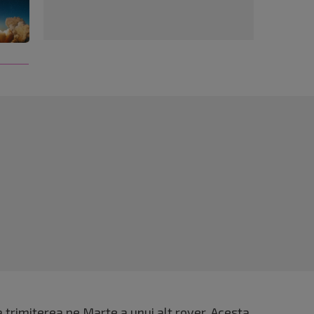
a
trimiterea pe Marte
a unui alt rover. Acesta