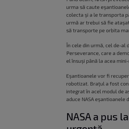
urma să caute eşantioanel
colecta şi a le transporta 
urmă ar trebui să fie ataşa
să transporte pe orbita mar
În cele din urmă, cel de-al 
Perseverance, care a demo
el însuşi până la acea min
Eşantioanele vor fi recupe
robotizat. Brațul a fost co
integrat în acel modul de a
aduce NASA eșantioanele 
NASA a pus la
urgență