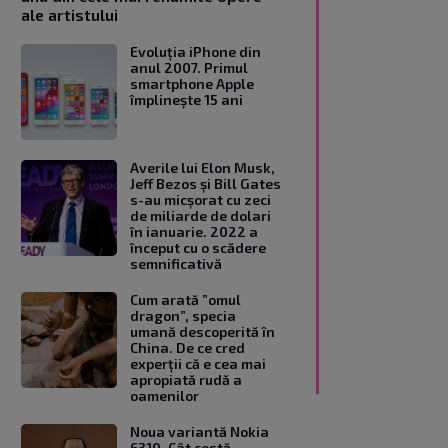
ale artistului
Evoluția iPhone din
anul 2007. Primul
smartphone Apple
împlinește 15 ani
Averile lui Elon Musk,
Jeff Bezos și Bill Gates
s-au micșorat cu zeci
de miliarde de dolari
în ianuarie. 2022 a
început cu o scădere
semnificativă
Cum arată ”omul
dragon”, specia
umană descoperită în
China. De ce cred
experții că e cea mai
apropiată rudă a
oamenilor
Noua variantă Nokia
6310. Cât costă