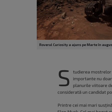
Roverul Curiosity a ajuns pe Marte în augu
S
tudierea mostrelor 
importante nu doar p
planurile viitoare 
considerată un candidat po
Printre cei mai mari susțin
Elon Musk. Cel mai bogat o