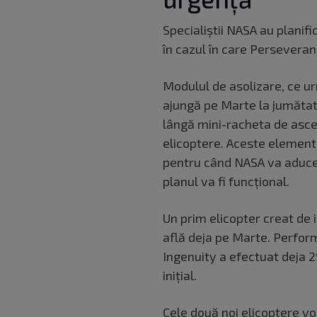
Specialiștii NASA au planific
în cazul în care Persevera
Modulul de asolizare, ce ur
ajungă pe Marte la jumătate
lângă mini-racheta de ascen
elicoptere. Aceste element
pentru când NASA va aduce
planul va fi funcțional.
Un prim elicopter creat de 
află deja pe Marte. Perform
Ingenuity a efectuat deja 2
iniţial.
Cele două noi elicoptere vor