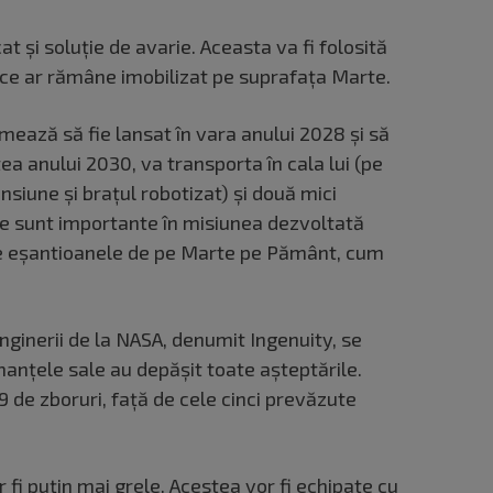
at și soluţie de avarie. Aceasta va fi folosită
nce ar rămâne imobilizat pe suprafaţa Marte.
mează să fie lansat în vara anului 2028 şi să
a anului 2030, va transporta în cala lui (pe
siune şi braţul robotizat) şi două mici
e sunt importante în misiunea dezvoltată
 eșantioanele de pe Marte pe Pământ, cum
inginerii de la NASA, denumit Ingenuity, se
anţele sale au depăşit toate aşteptările.
9 de zboruri, faţă de cele cinci prevăzute
 fi puţin mai grele. Acestea vor fi echipate cu