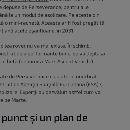
e depuse de Perseverance, pentru a le
până la un modul de asolizare. Pe acesta din
tă o mini-rachetă. Aceasta ar fi fost pregătită
ţiană acele eşantioane, în 2031.
doilea rover nu va mai exista. În schimb,
nstrat deja performanţe bune, se va deplasa
i-rachetă (denumită Mars Ascent Vehicle).
rate de Perseverance cu ajutorul unui braţ
nstruit de Agenţia Spaţială Europeană (ESA) şi
solizare. Experții au dezvăluit astfel cum va
de pe Marte.
 punct și un plan de