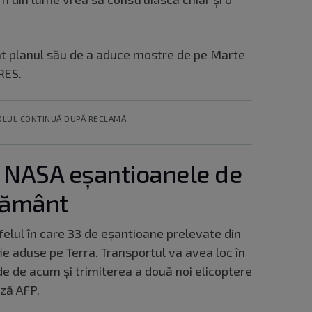
at planul său de a aduce mostre de pe Marte
RES
.
OLUL CONTINUĂ DUPĂ RECLAMĂ
 NASA eșantioanele de
Pământ
elul în care 33 de eşantioane prelevate din
e aduse pe Terra. Transportul va avea loc în
de de acum şi trimiterea a două noi elicoptere
ză AFP.