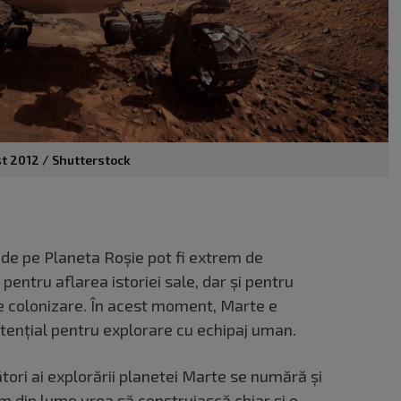
st 2012 / Shutterstock
de pe Planeta Roșie pot fi extrem de
entru aflarea istoriei sale, dar și pentru
de colonizare. În acest moment, Marte e
tențial pentru explorare cu echipaj uman.
ători ai explorării planetei Marte se numără și
m din lume vrea să construiască chiar și o