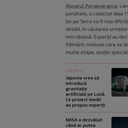
Roverul Perseverance
, ca
jumătate, a colectat deja 1
lor pe Terra va fi mai dificil
detalii, în căutarea urmelo
microbiană. Experții au de
Pământ, misiune care se d
multe etape, susțin speciali
CITEȘTE ȘI
Japonia vrea să
introducă
gravitația
artificială pe Lună.
Ce proiect inedit
au propus experții
NASA a dezvăluit
când ar putea