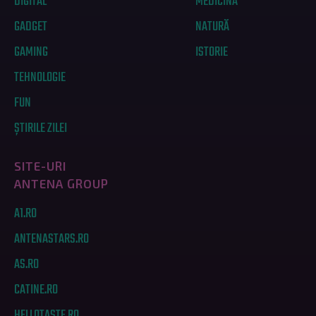
DIGITAL
MEDICINĂ
GADGET
NATURĂ
GAMING
ISTORIE
TEHNOLOGIE
FUN
ȘTIRILE ZILEI
SITE-URI
ANTENA GROUP
A1.RO
ANTENASTARS.RO
AS.RO
CATINE.RO
HELLOTASTE.RO