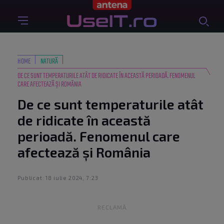
HOME
NATURĂ
DE CE SUNT TEMPERATURILE ATÂT DE RIDICATE ÎN ACEASTĂ PERIOADĂ. FENOMENUL
CARE AFECTEAZĂ ȘI ROMÂNIA
De ce sunt temperaturile atât
de ridicate în această
perioadă. Fenomenul care
afectează și România
Publicat: 18 iulie 2024, 7:23
RECLAMĂ