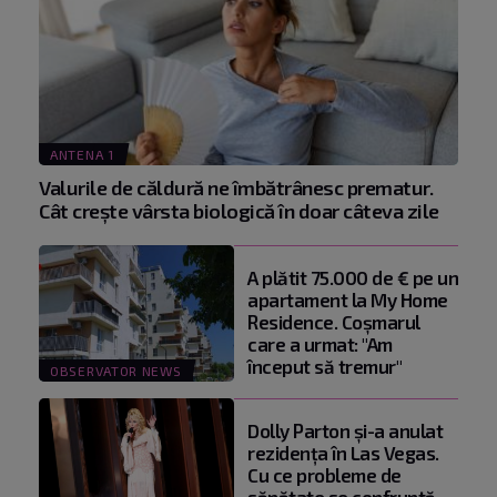
ANTENA 1
Valurile de căldură ne îmbătrânesc prematur.
Cât crește vârsta biologică în doar câteva zile
A plătit 75.000 de € pe un
apartament la My Home
Residence. Coşmarul
care a urmat: "Am
început să tremur"
OBSERVATOR NEWS
Dolly Parton și-a anulat
rezidența în Las Vegas.
Cu ce probleme de
sănătate se confruntă