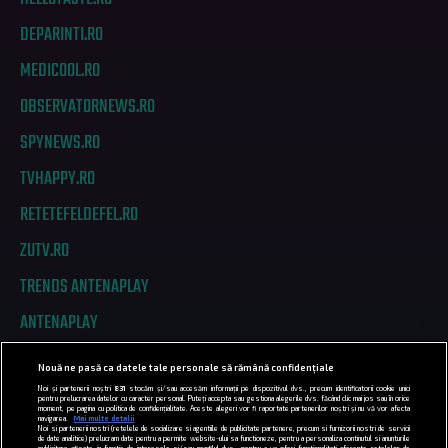
DEPARINTI.RO
MEDICOOL.RO
OBSERVATORNEWS.RO
SPYNEWS.RO
TVHAPPY.RO
RETETEFELDEFEL.RO
ZUTV.RO
TRENDS ANTENAPLAY
ANTENAPLAY
Nouă ne pasă ca datele tale personale să rămână confidențiale
PRIVACY
Noi și partenerii noștri
831
stocăm și/sau accesăm informații pe dispozitivul dvs., precum identificatorii cookie unici
pentru prelucrarea datelor cu caracter personal. Puteți accepta sau gestiona alegerile dvs. făcând clic mai jos sau în orice
moment, pe pagina cu politica de confidențialitate. Aceste alegeri vor fi raportate partenerilor noștri și nu vă vor afecta
COD DEONTOLOGIC
navigarea.
Mai multe detalii
Noi si partenerii nostri (retelele de socializare si agentiile de publicitate partenere, precum si furnizorii nostri de servicii
de date analitice) prelucram date pentru a permite website-ului sa functioneze, pentru a personaliza continutul si anunturile
publicitare afisate in functie de interesele si/sau profilul dvs., pentru a va oferi functionalitati aferente retelelor de