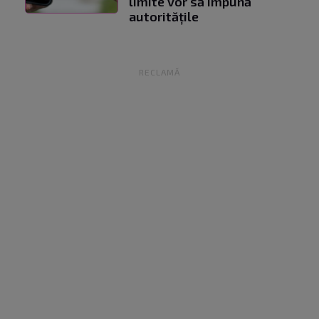
limite vor să impună
autoritățile
RECLAMĂ