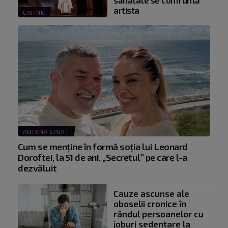
artista
CATINE
ANTENA SPORT
Cum se menţine în formă soţia lui Leonard
Doroftei, la 51 de ani. „Secretul” pe care l-a
dezvăluit
Cauze ascunse ale
oboselii cronice în
rândul persoanelor cu
joburi sedentare la