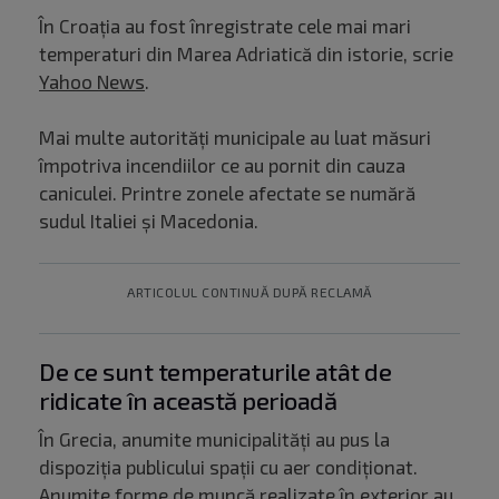
În Croația au fost înregistrate cele mai mari
temperaturi din Marea Adriatică din istorie, scrie
Yahoo News
.
Mai multe autorități municipale au luat măsuri
împotriva incendiilor ce au pornit din cauza
caniculei. Printre zonele afectate se numără
sudul Italiei și Macedonia.
ARTICOLUL CONTINUĂ DUPĂ RECLAMĂ
De ce sunt temperaturile atât de
ridicate în această perioadă
În Grecia, anumite municipalități au pus la
dispoziția publicului spații cu aer condiționat.
Anumite forme de muncă realizate în exterior au