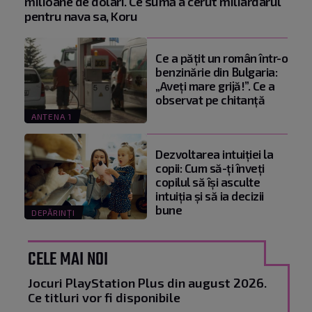
milioane de dolari. Ce sumă a cerut miliardarul
pentru nava sa, Koru
Ce a pățit un român într-o
benzinărie din Bulgaria:
„Aveți mare grijă!”. Ce a
observat pe chitanță
ANTENA 1
Dezvoltarea intuiției la
copii: Cum să-ți înveți
copilul să își asculte
intuiția și să ia decizii
bune
DEPĂRINȚI
CELE MAI NOI
Jocuri PlayStation Plus din august 2026.
Ce titluri vor fi disponibile