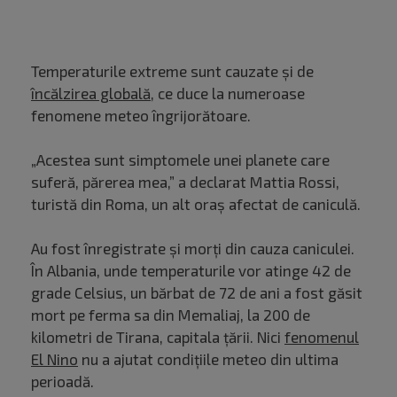
Temperaturile extreme sunt cauzate și de
încălzirea globală
, ce duce la numeroase
fenomene meteo îngrijorătoare.
„Acestea sunt simptomele unei planete care
suferă, părerea mea,” a declarat Mattia Rossi,
turistă din Roma, un alt oraș afectat de caniculă.
Au fost înregistrate și morți din cauza caniculei.
În Albania, unde temperaturile vor atinge 42 de
grade Celsius, un bărbat de 72 de ani a fost găsit
mort pe ferma sa din Memaliaj, la 200 de
kilometri de Tirana, capitala țării. Nici
fenomenul
El Nino
nu a ajutat condițiile meteo din ultima
perioadă.