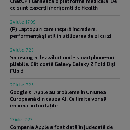
ChatGPT lansează o platformă medicală. De
ce sunt experții îngrijorați de Health
24 iulie, 17:09
(P) Laptopuri care inspiră încredere,
performanță și stil în utilizarea de zi cu zi
24 iulie, 7:23
Samsung a dezvăluit noile smartphone-uri
pliabile. Cât costă Galaxy Galaxy Z Fold 8 și
Flip 8
20 iulie, 7:23
Google și Apple au probleme în Uniunea
Europeană din cauza AI. Ce limite vor să
impună autoritățile
17 iulie, 7:23
Compania Apple a fost dată în judecată de