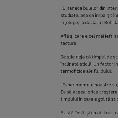
„Dinamica bulelor din interi
studiate, așa că împărțit înm
înțelege,” a declarat Rohill
Află și care e cel mai iefti
factura.
Se știe deja că timpul de sc
înclinată sticlă. Un factor 
termofizice ale fluidului.
„Experimentele noastre suge
După aceea, orice creștere 
timpului în care e golită sti
Există, însă, și un alt truc,