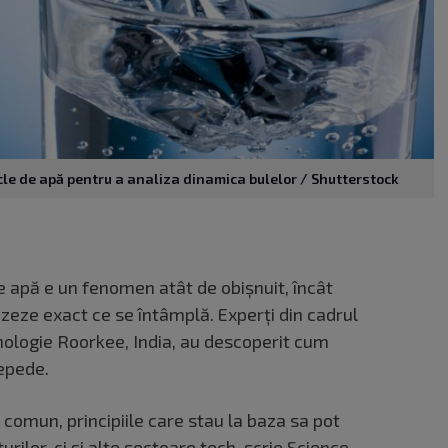
icle de apă pentru a analiza dinamica bulelor / Shutterstock
de apă e un fenomen atât de obișnuit, încât
izeze exact ce se întâmplă. Experți din cadrul
hnologie Roorkee, India, au descoperit cum
repede.
omun, principiile care stau la baza sa pot
urilor, ci și alte sectoare tech, scrie
Science