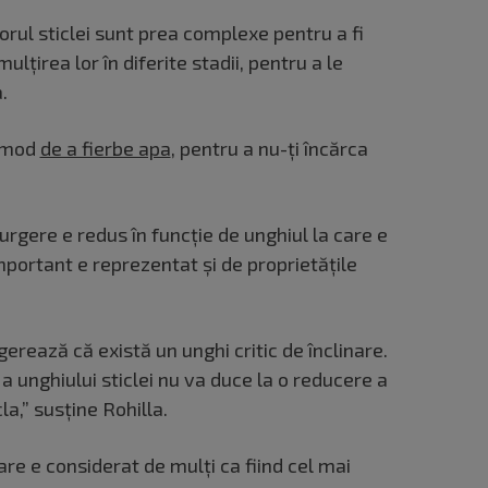
orul sticlei sunt prea complexe pentru a fi
ulțirea lor în diferite stadii, pentru a le
a.
n mod
de a fierbe apa
, pentru a nu-ți încărca
urgere e redus în funcție de unghiul la care e
important e reprezentat și de proprietățile
rează că există un unghi critic de înclinare.
a unghiului sticlei nu va duce la o reducere a
cla,” susține Rohilla.
 care e considerat de mulți ca fiind cel mai