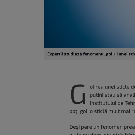
Experții studiază fenomenul golirii unei st
G
olirea unei sticle 
puțini stau să anal
Institutului de Te
poți goli o sticlă mult mai 
Deși pare un fenomen prea c
ajuta nu doar industria băut