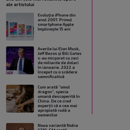
ale artistului
Evoluția iPhone din
anul 2007. Primul
smartphone Apple
împlinește 15 ani
Averile lui Elon Musk,
Jeff Bezos și Bill Gates
s-au micșorat cu zeci
de miliarde de dolari
în ianuarie. 2022 a
început cu o scădere
semnificativă
Cum arată ”omul
dragon”, specia
umană descoperită în
China. De ce cred
experții că e cea mai
apropiată rudă a
oamenilor
Noua variantă Nokia
6310. Cât costă