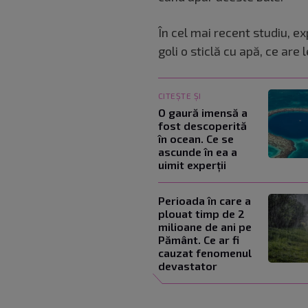
În cel mai recent studiu, ex
goli o sticlă cu apă, ce are
CITEȘTE ȘI
O gaură imensă a
fost descoperită
în ocean. Ce se
ascunde în ea a
uimit experții
Perioada în care a
plouat timp de 2
milioane de ani pe
Pământ. Ce ar fi
cauzat fenomenul
devastator