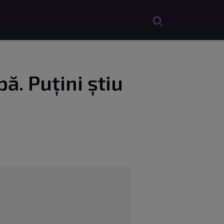
ă. Puțini știu