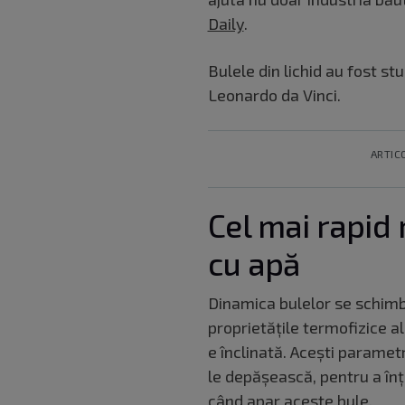
Daily
.
Bulele din lichid au fost st
Leonardo da Vinci.
ARTIC
Cel mai rapid 
cu apă
Dinamica bulelor se schimbă
proprietățile termofizice ale
e înclinată. Acești paramet
le depășească, pentru a în
când apar aceste bule.