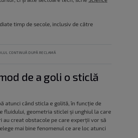
udiate timp de secole, inclusiv de către
OLUL CONTINUĂ DUPĂ RECLAMĂ
mod de a goli o sticlă
 atunci când sticla e golită, în funcție de
 fluidului, geometria sticlei și unghiul la care
ri au creat obstacole pe care experții vor să
țelege mai bine fenomenul ce are loc atunci