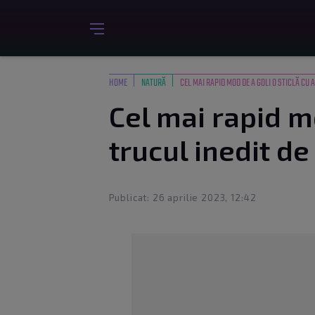
HOME
NATURĂ
CEL MAI RAPID MOD DE A GOLI O STICLĂ CU A
Cel mai rapid mo
trucul inedit d
Publicat: 26 aprilie 2023, 12:42