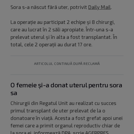
Sora s-a născut fără uter, potrivit
Daily Mail
.
La operație au participat 2 echipe și 8 chirurgi,
care au lucrat în 2 săli apropiate. Într-una s-a
prelevat uterul și în alta a fost transplantat. În
total, cele 2 operații au durat 17 ore.
ARTICOLUL CONTINUĂ DUPĂ RECLAMĂ
O femeie și-a donat uterul pentru sora
sa
Chirurgii din Regatul Unit au realizat cu succes
primul transplant de uter prelevat de la o
donatoare în viaţă. Acesta a fost grefat apoi unei
femei care a primit organul reproductiv chiar de
la sora ei, informează DPA, scrie
AGERPRES
.