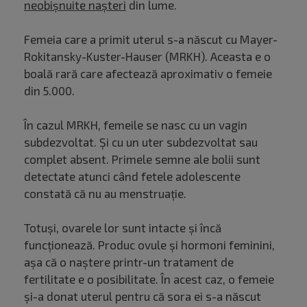
neobișnuite nașteri
din lume.
Femeia care a primit uterul s-a născut cu Mayer-
Rokitansky-Kuster-Hauser (MRKH). Aceasta e o
boală rară care afectează aproximativ o femeie
din 5.000.
În cazul MRKH, femeile se nasc cu un vagin
subdezvoltat. Și cu un uter subdezvoltat sau
complet absent. Primele semne ale bolii sunt
detectate atunci când fetele adolescente
constată că nu au menstruaţie.
Totuşi, ovarele lor sunt intacte şi încă
funcţionează. Produc ovule şi hormoni feminini,
așa că o naştere printr-un tratament de
fertilitate e o posibilitate. În acest caz, o femeie
și-a donat uterul pentru că sora ei s-a născut