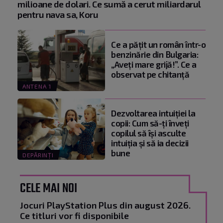
milioane de dolari. Ce sumă a cerut miliardarul
pentru nava sa, Koru
Ce a pățit un român într-o
benzinărie din Bulgaria:
„Aveți mare grijă!”. Ce a
observat pe chitanță
ANTENA 1
Dezvoltarea intuiției la
copii: Cum să-ți înveți
copilul să își asculte
intuiția și să ia decizii
bune
DEPĂRINȚI
CELE MAI NOI
Jocuri PlayStation Plus din august 2026.
Ce titluri vor fi disponibile