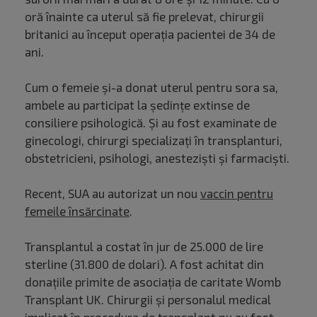
oră înainte ca uterul să fie prelevat, chirurgii
britanici au început operaţia pacientei de 34 de
ani.
Cum o femeie și-a donat uterul pentru sora sa,
ambele au participat la şedinţe extinse de
consiliere psihologică. Și au fost examinate de
ginecologi, chirurgi specializaţi în transplanturi,
obstetricieni, psihologi, anestezişti şi farmacişti.
Recent, SUA au autorizat un nou
vaccin pentru
femeile însărcinate
.
Transplantul a costat în jur de 25.000 de lire
sterline (31.800 de dolari). A fost achitat din
donaţiile primite de asociaţia de caritate Womb
Transplant UK. Chirurgii şi personalul medical