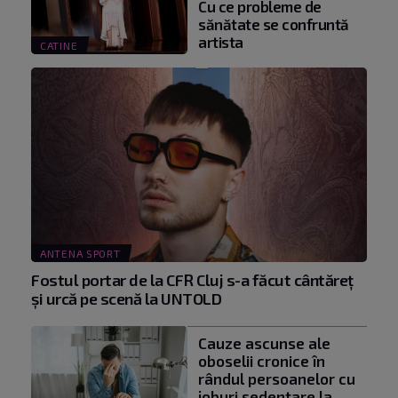
Cu ce probleme de
sănătate se confruntă
artista
CATINE
ANTENA SPORT
Fostul portar de la CFR Cluj s-a făcut cântăreţ
şi urcă pe scenă la UNTOLD
Cauze ascunse ale
oboselii cronice în
rândul persoanelor cu
joburi sedentare la