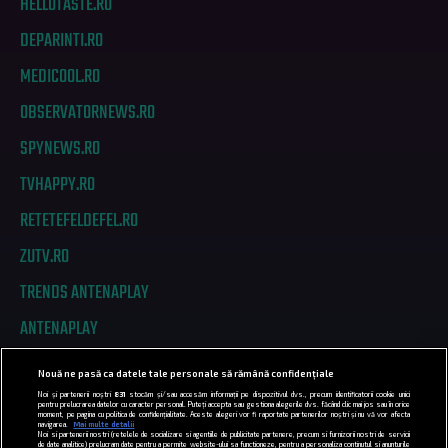
HELLOTASTE.RO
DEPARINTI.RO
MEDICOOL.RO
OBSERVATORNEWS.RO
SPYNEWS.RO
TVHAPPY.RO
RETETEFELDEFEL.RO
ZUTV.RO
TRENDS ANTENAPLAY
ANTENAPLAY
Nouă ne pasă ca datele tale personale să rămână confidențiale
PRIVACY
Noi și partenerii noștri
831
stocăm și/sau accesăm informații pe dispozitivul dvs., precum identificatorii cookie unici
pentru prelucrarea datelor cu caracter personal. Puteți accepta sau gestiona alegerile dvs. făcând clic mai jos sau în orice
moment, pe pagina cu politica de confidențialitate. Aceste alegeri vor fi raportate partenerilor noștri și nu vă vor afecta
COD DEONTOLOGIC
navigarea.
Mai multe detalii
Noi si partenerii nostri (retelele de socializare si agentiile de publicitate partenere, precum si furnizorii nostri de servicii
de date analitice) prelucram date pentru a permite website-ului sa functioneze, pentru a personaliza continutul si anunturile