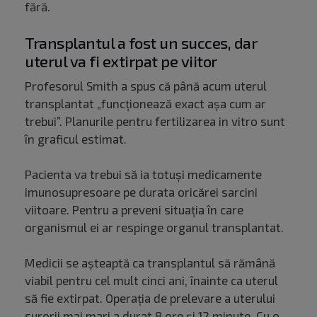
fără.
Transplantul a fost un succes, dar
uterul va fi extirpat pe viitor
Profesorul Smith a spus că până acum uterul
transplantat „funcţionează exact aşa cum ar
trebui”. Planurile pentru fertilizarea in vitro sunt
în graficul estimat.
Pacienta va trebui să ia totuşi medicamente
imunosupresoare pe durata oricărei sarcini
viitoare. Pentru a preveni situaţia în care
organismul ei ar respinge organul transplantat.
Medicii se aşteaptă ca transplantul să rămână
viabil pentru cel mult cinci ani, înainte ca uterul
să fie extirpat. Operaţia de prelevare a uterului
surorii mai mari a durat 8 ore şi 12 minute. Cu o