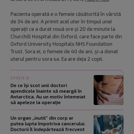
Pacienta operată e o femeie căsătorită în vârstă
de 34 de ani. A primit acel uter în timpul unei
operaţii ce a durat nouă ore şi 20 de minute la
Churchill Hospital din Oxford, care face parte din
Oxford University Hospitals NHS Foundation
Trust. Sora ei, o femeie de 40 de ani, și-a donat
uterul pentru sora sa. Ea are deja 2 copii.
CITEȘTE ȘI
De ce își scot unii doctori
apendicele înainte să meargă în
Antarctica. Au un motiv întemeiat
să apeleze la operație
Un organ „inutil” din corp ar
putea lupta împotriva cancerului.
Doctorii îl îndepărtează frecvent