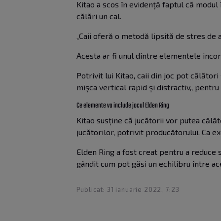
Kitao a scos în evidență faptul că modul în
călări un cal.
„Caii oferă o metodă lipsită de stres de a
Acesta ar fi unul dintre elementele incor
Potrivit lui Kitao, caii din joc pot călăto
mișca vertical rapid și distractiv,, pentr
Ce elemente va include jocul Elden Ring
Kitao susține că jucătorii vor putea călăt
jucătorilor, potrivit producătorului. Ca e
Elden Ring a fost creat pentru a reduce st
gândit cum pot găsi un echilibru între ac
Publicat: 31 ianuarie 2022, 7:23