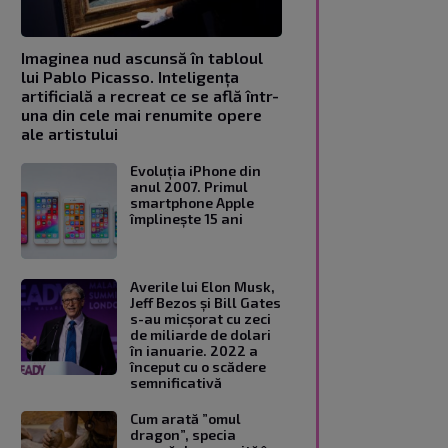
Imaginea nud ascunsă în tabloul
lui Pablo Picasso. Inteligența
artificială a recreat ce se află într-
una din cele mai renumite opere
ale artistului
Evoluția iPhone din
anul 2007. Primul
smartphone Apple
împlinește 15 ani
Averile lui Elon Musk,
Jeff Bezos și Bill Gates
s-au micșorat cu zeci
de miliarde de dolari
în ianuarie. 2022 a
început cu o scădere
semnificativă
Cum arată ”omul
dragon”, specia