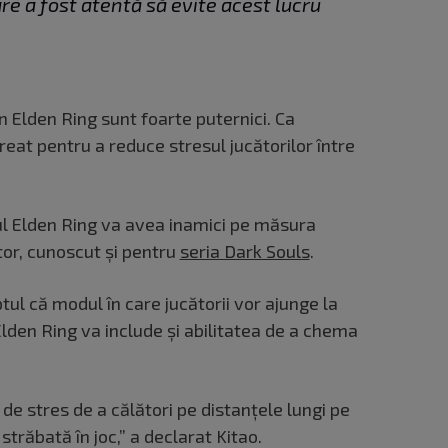
re a fost atentă să evite acest lucru
.
din Elden Ring sunt foarte puternici. Ca
reat pentru a reduce stresul jucătorilor între
cul Elden Ring va avea inamici pe măsura
tor, cunoscut și pentru
seria Dark Souls
.
tul că modul în care jucătorii vor ajunge la
. Elden Ring va include și abilitatea de a chema
 de stres de a călători pe distanțele lungi pe
 străbată în joc,” a declarat Kitao.