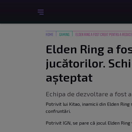
HOME
GAMING
ELDEN RING A FOST CREAT PENTRU A REDUC
Elden Ring a fo
jucătorilor. Sch
așteptat
Echipa de dezvoltare a fost a
Potrivit lui Kitao, inamicii din Elden Rin
confruntări.
Potrivit IGN, se pare că jocul Elden Ring