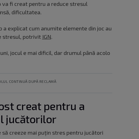
o va fi creat pentru a reduce stresul
însă, dificultatea.
o a explicat cum anumite elemente din joc au
 stresul, potrivit
IGN
.
ni, jocul e mai dificil, dar drumul până acolo
OLUL CONTINUĂ DUPĂ RECLAMĂ
ost creat pentru a
 jucătorilor
e să creeze mai puțin stres pentru jucători