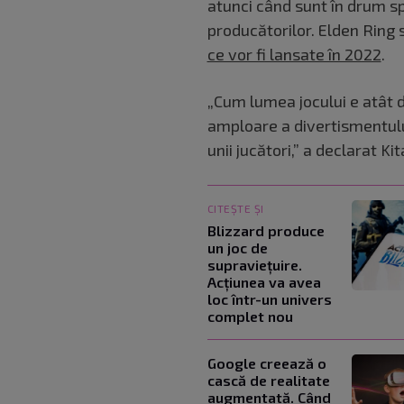
atunci când sunt în drum sp
producătorilor. Elden Ring
ce vor fi lansate în 2022
.
„Cum lumea jocului e atât 
amploare a divertismentului
unii jucători,” a declarat Kit
CITEȘTE ȘI
Blizzard produce
un joc de
supraviețuire.
Acțiunea va avea
loc într-un univers
complet nou
Google creează o
cască de realitate
augmentată. Când