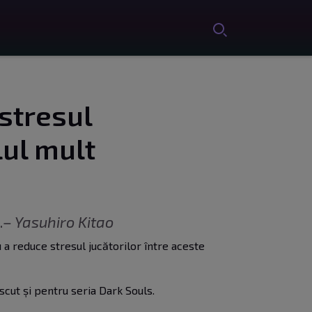
 stresul
lul mult
.
– Yasuhiro Kitao
u a reduce stresul jucătorilor între aceste
oscut și pentru
seria Dark Souls
.