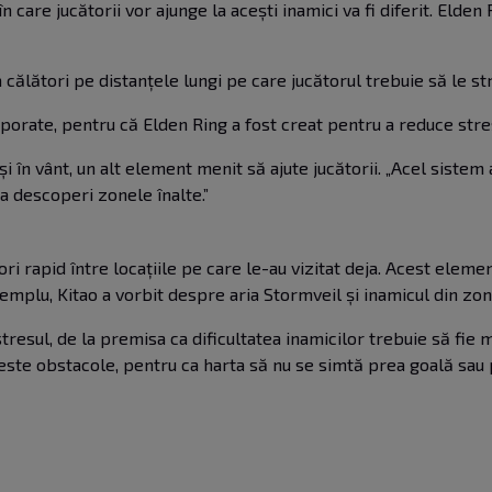
 care jucătorii vor ajunge la acești inamici va fi diferit. Elden 
 călători pe distanțele lungi pe care jucătorul trebuie să le str
porate, pentru că Elden Ring a fost creat pentru a reduce stres
ri și în vânt, un alt element menit să ajute jucătorii. „Acel sist
u a descoperi zonele înalte.”
ori rapid între locațiile pe care le-au vizitat deja. Acest eleme
xemplu, Kitao a vorbit despre aria Stormveil și inamicul din zonă
resul, de la premisa ca dificultatea inamicilor trebuie să fie m
este obstacole, pentru ca harta să nu se simtă prea goală sau 