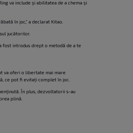
Ring va include și abilitatea de a chema și
ăbată în joc,” a declarat Kitao.
ul jucătorilor.
em a fost introdus drept o metodă de a te
nt va oferi o libertate mai mare
, ce pot fi evitați complet în joc.
enținută. În plus, dezvoltatorii s-au
prea plină.