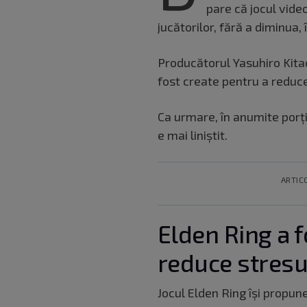
pare că jocul vide
jucătorilor, fără a diminua, 
Producătorul Yasuhiro Kita
fost create pentru a reduce
Ca urmare, în anumite porțiu
e mai liniștit.
ARTIC
Elden Ring a f
reduce stresul
Jocul Elden Ring își propun