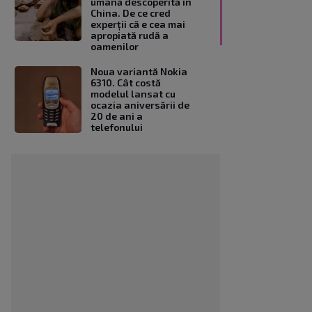
umană descoperită în
China. De ce cred
experții că e cea mai
apropiată rudă a
oamenilor
Noua variantă Nokia
6310. Cât costă
modelul lansat cu
ocazia aniversării de
20 de ani a
telefonului