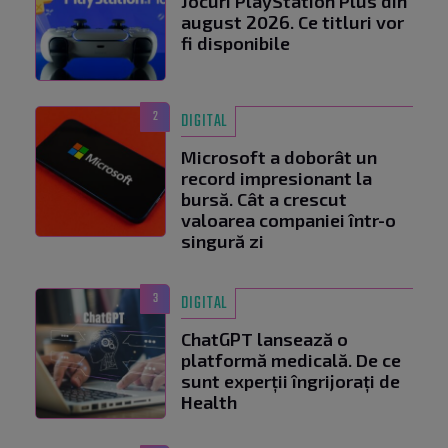
Jocuri PlayStation Plus din
august 2026. Ce titluri vor
fi disponibile
2
DIGITAL
Microsoft a doborât un
record impresionant la
bursă. Cât a crescut
valoarea companiei într-o
singură zi
3
DIGITAL
ChatGPT lansează o
platformă medicală. De ce
sunt experții îngrijorați de
Health