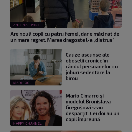
ANTENA SPORT
Are nouă copii cu patru femei, dar e măcinat de
un mare regret. Marea dragoste l-a „distrus”
Cauze ascunse ale
oboselii cronice în
rândul persoanelor cu
joburi sedentare la
birou
MEDICOOL
Mario Cimarro și
modelul Bronislava
Gregušová s-au
despărțit. Cei doi au un
copil împreună
HAPPY CHANNEL