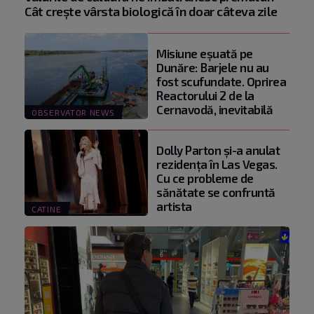
Cât crește vârsta biologică în doar câteva zile
Misiune eșuată pe
Dunăre: Barjele nu au
fost scufundate. Oprirea
Reactorului 2 de la
Cernavodă, inevitabilă
OBSERVATOR NEWS
Dolly Parton și-a anulat
rezidența în Las Vegas.
Cu ce probleme de
sănătate se confruntă
artista
CATINE