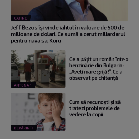
CATINE
Jeff Bezos își vinde iahtul în valoare de 500 de
milioane de dolari. Ce sumă a cerut miliardarul
pentru nava sa, Koru
Ce a pățit un român într-o
benzinărie din Bulgaria:
„Aveți mare grijă!”. Ce a
observat pe chitanță
ANTENA 1
Cum să recunoști și să
tratezi problemele de
vedere la copii
DEPĂRINȚI