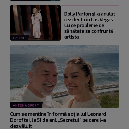
Dolly Parton și-a anulat
rezidența în Las Vegas.
Cu ce probleme de
sănătate se confruntă
artista
CATINE
ANTENA SPORT
Cum se menţine în formă soţia lui Leonard
Doroftei, la 51 de ani. „Secretul” pe care l-a
dezvăluit