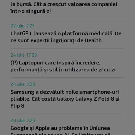
la bursă. Cât a crescut valoarea companiei
într-o singură zi
27 iulie, 7:23
ChatGPT lansează o platformă medicală. De
ce sunt experții îngrijorați de Health
24 iulie, 17:09
(P) Laptopuri care inspiră încredere,
performanță și stil în utilizarea de zi cu zi
24 iulie, 7:23
Samsung a dezvăluit noile smartphone-uri
pliabile. Cât costă Galaxy Galaxy Z Fold 8 și
Flip 8
20 iulie, 7:23
Google și Apple au probleme în Uniunea
Europeană din cauza AI. Ce limite vor să