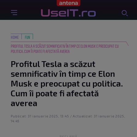
HOME
FUN
PROFITUL TESLA A SCĂZUT SEMNIFICATIV ÎN TIMP CE ELON MUSK E PREOCUPAT CU
POLITICA. CUM ÎI POATE FI AFECTATĂ AVEREA
Profitul Tesla a scăzut
semnificativ în timp ce Elon
Musk e preocupat cu politica.
Cum îi poate fi afectată
averea
Publicat: 31 ianuarie 2025, 13:45 / Actualizat: 31 ianuarie 2025,
14:45
RECLAMĂ