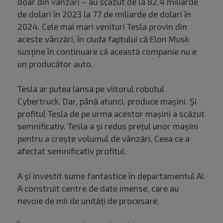
doar din vânzări – au scăzut de la 82.4 miliarde
de dolari în 2023 la 77 de miliarde de dolari în
2024. Cele mai mari venituri Tesla provin din
aceste vânzări, în ciuda faptului că Elon Musk
susține în continuare că această companie nu e
un producător auto.
Tesla ar putea lansa pe viitorul robotul
Cybertruck. Dar, până atunci, produce mașini. Și
profitul Tesla de pe urma acestor mașini a scăzut
semnificativ. Tesla a și redus prețul unor mașini
pentru a crește volumul de vânzări. Ceea ce a
afectat semnificativ profitul.
A și investit sume fantastice în departamentul AI.
A construit centre de date imense, care au
nevoie de mii de unități de procesare.