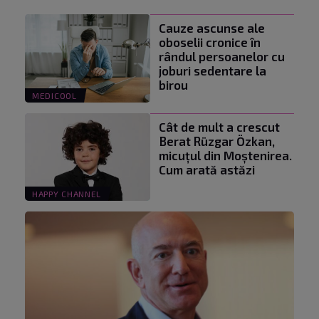
Cauze ascunse ale
oboselii cronice în
rândul persoanelor cu
joburi sedentare la
birou
MEDICOOL
Cât de mult a crescut
Berat Rüzgar Özkan,
micuțul din Moștenirea.
Cum arată astăzi
HAPPY CHANNEL