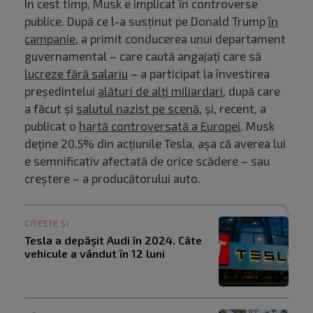
În cest timp, Musk e implicat în controverse
publice. După ce l-a susținut pe Donald Trump
în
campanie
, a primit conducerea unui departament
guvernamental – care caută angajați care să
lucreze fără salariu
– a participat la învestirea
președintelui
alături de alți miliardari
, după care
a făcut și
salutul nazist pe scenă
, și, recent, a
publicat o
hartă controversată a Europei
. Musk
deține 20.5% din acțiunile Tesla, așa că averea lui
e semnificativ afectată de orice scădere – sau
creștere – a producătorului auto.
CITEȘTE ȘI
Tesla a depășit Audi în 2024. Câte
vehicule a vândut în 12 luni