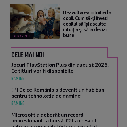
Dezvoltarea intuiției la
copii: Cum să-ți înveți
copilul să își asculte
intuiția și să ia decizii
bune
DEPĂRINȚI
CELE MAI NOI
Jocuri PlayStation Plus din august 2026.
Ce titluri vor fi disponibile
GAMING
(P) De ce România a devenit un hub bun
pentru tehnologia de gaming
GAMING
Microsoft a doborât un record
impresionant la bursă. Cât a crescut
valoarea companiei într-o singură zi