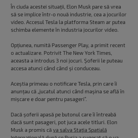
În ciuda acestei situații, Elon Musk pare să vrea
să se implice într-o nouă industrie, cea a jocurilor
video. Accesul Tesla la platforma Steam ar putea
schimba elemente în industria jocurilor video.
Opțiunea, numită Passenger Play, a primit recent
o actualizare. Potrivit The New York Times,
aceasta a introdus 3 noi jocuri. Șoferii le puteau
accesa atunci când când și conduceau.
Aceștia primeau o notificare Tesla, prin care îi
anunțau că „jucatul atunci când mașina se află în
mișcare e doar pentru pasageri”.
Dacă șoferii apasă pe butonul care îi întreabă
dacă sunt pasageri, pot juca acele titluri. Elon
Musk a promis că
va salva Stația Spațială
Internațională
după ce Rusia a sugerat că o va