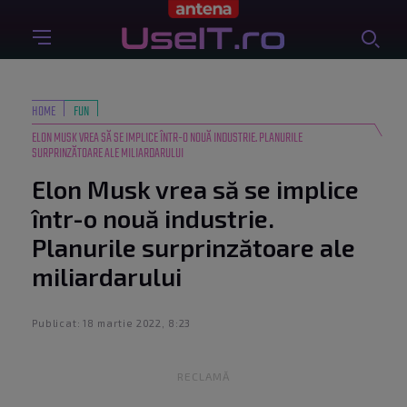
HOME
FUN
ELON MUSK VREA SĂ SE IMPLICE ÎNTR-O NOUĂ INDUSTRIE. PLANURILE
SURPRINZĂTOARE ALE MILIARDARULUI
Elon Musk vrea să se implice
într-o nouă industrie.
Planurile surprinzătoare ale
miliardarului
Publicat: 18 martie 2022, 8:23
RECLAMĂ