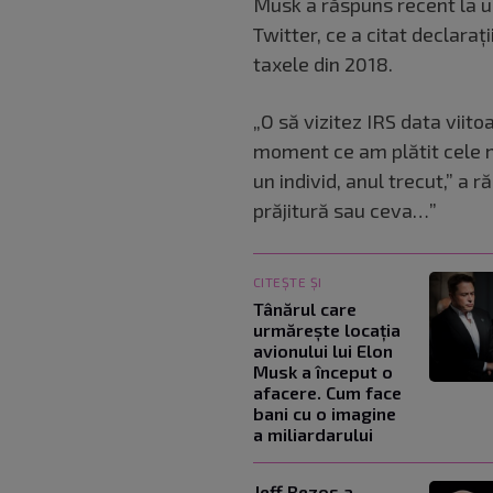
Musk a răspuns recent la u
Twitter, ce a citat declaraț
taxele din 2018.
„O să vizitez IRS data viito
moment ce am plătit cele m
un individ, anul trecut,” a
prăjitură sau ceva…”
CITEȘTE ȘI
Tânărul care
urmărește locația
avionului lui Elon
Musk a început o
afacere. Cum face
bani cu o imagine
a miliardarului
Jeff Bezos a