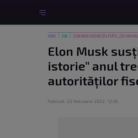
HOME
FUN
ELON MUSK SUSȚINE CĂ A PLĂTIT „CELE MAI MUL
Elon Musk susți
istorie” anul tr
autorităților fi
Publicat: 22 februarie 2022, 12:36