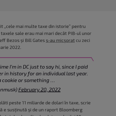
it „cele mai multe taxe din istorie” pentru
i, taxele sale erau mai mari decât PIB-ul unor
Jeff Bezos și Bill Gates
s-au micșorat
cu zeci
uarie 2022.
time I’m in DC just to say hi, since I paid
 in history for an individual last year.
a cookie or something …
onmusk)
February 20, 2022
lăti peste 11 miliarde de dolari în taxe, scrie
 e susținută și de un raport Bloomberg