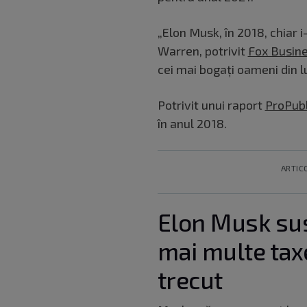
„Elon Musk, în 2018, chiar 
Warren, potrivit
Fox Busin
cei mai bogați oameni din 
Potrivit unui raport
ProPubl
în anul 2018.
ARTIC
Elon Musk susț
mai multe taxe
trecut