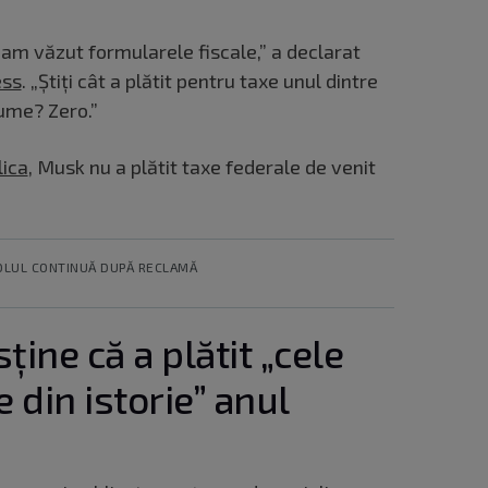
i-am văzut formularele fiscale,” a declarat
ess
. „Știți cât a plătit pentru taxe unul dintre
lume? Zero.”
ica
, Musk nu a plătit taxe federale de venit
OLUL CONTINUĂ DUPĂ RECLAMĂ
ine că a plătit „cele
 din istorie” anul