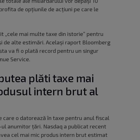
e totale ale miliardarului vor depăși 10
profita de opțiunile de acțiuni pe care le
it „cele mai multe taxe din istorie” pentru
și de alte estimări. Același raport Bloomberg
a va fi o plată record pentru un singur
enue Service.
putea plăti taxe mai
odusul intern brut al
 care o datorează în taxe pentru anul fiscal
ul anumitor țări. Nasdaq a publicat recent
 avea cel mai mic produs intern brut estimat