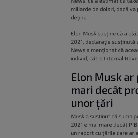
News, ce a estimat că taxel
miliarde de dolari, dacă va 
deține.
Elon Musk susține că a plăt
2021, declarație susținută 
News a menționat că aceast
individ, către Internal Rev
Elon Musk ar 
mari decât pr
unor țări
Musk a susținut că suma pe
2021 e mai mare decât PIB-
un raport cu țările care ar