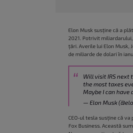
Elon Musk susține că a plăt
2021. Potrivit miliardarulu
țări. Averile lui Elon Musk, 
de miliarde de dolari în ian
Will visit IRS next 
the most taxes ever
Maybe I can have 
— Elon Musk (@el
CEO-ul tesla susține că va p
Fox Business. Această sumă