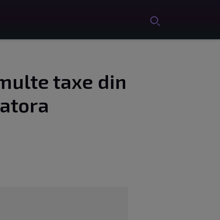
multe taxe din
datora