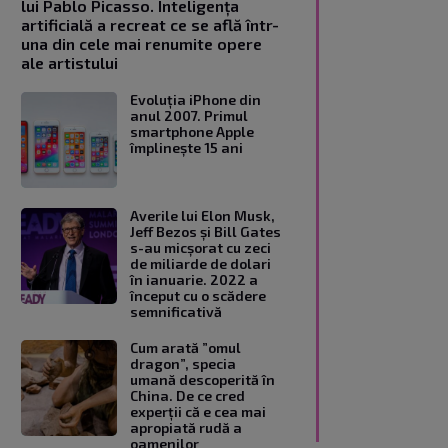
lui Pablo Picasso. Inteligența
artificială a recreat ce se află într-
una din cele mai renumite opere
ale artistului
Evoluția iPhone din
anul 2007. Primul
smartphone Apple
împlinește 15 ani
Averile lui Elon Musk,
Jeff Bezos și Bill Gates
s-au micșorat cu zeci
de miliarde de dolari
în ianuarie. 2022 a
început cu o scădere
semnificativă
Cum arată ”omul
dragon”, specia
umană descoperită în
China. De ce cred
experții că e cea mai
apropiată rudă a
oamenilor