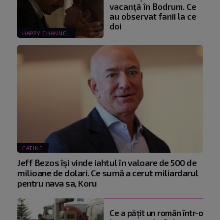
vacanță în Bodrum. Ce
au observat fanii la ce
doi
HAPPY CHANNEL
CATINE
Jeff Bezos își vinde iahtul în valoare de 500 de
milioane de dolari. Ce sumă a cerut miliardarul
pentru nava sa, Koru
Ce a pățit un român într-o