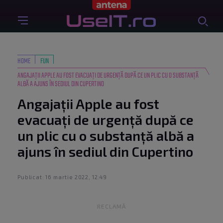
HOME
FUN
ANGAJAȚII APPLE AU FOST EVACUAȚI DE URGENȚĂ DUPĂ CE UN PLIC CU O SUBSTANȚĂ
ALBĂ A AJUNS ÎN SEDIUL DIN CUPERTINO
Angajații Apple au fost
evacuați de urgență după ce
un plic cu o substanță albă a
ajuns în sediul din Cupertino
Publicat: 16 martie 2022, 12:49
RECLAMĂ