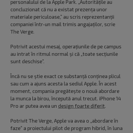
personalului de la Apple Park. „Autoritățile au
concluzionat că nu a existat prezența unor
materiale periculoase,” au scris reprezentanții
companiei într-un mail trimis angajaților, scrie
The Verge.
Potrivit acestui mesaj, operațiunile de pe campus
au intrat în ritmul normal și că „toate secțiunile
sunt deschise”.
Încă nu se știe exact ce substanță conținea plicul
sau cum a ajuns acesta la sediul Apple. În acest
moment, compania pregătește o nouă abordare
la munca la birou, începută anul trecut. iPhone 14
Pro ar putea avea un
design foarte diferit
.
Potrivit The Verge, Apple va avea o „abordare în
faze” a proiectului pilot de program hibrid, în luna