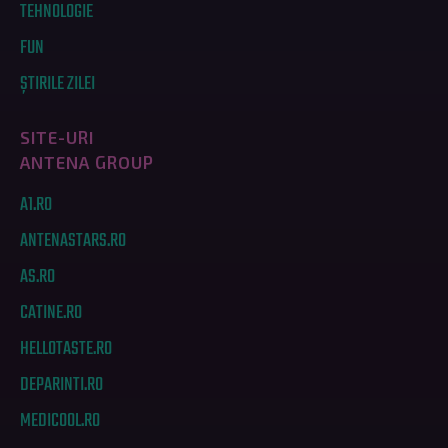
TEHNOLOGIE
FUN
ȘTIRILE ZILEI
SITE-URI
ANTENA GROUP
A1.RO
ANTENASTARS.RO
AS.RO
CATINE.RO
HELLOTASTE.RO
DEPARINTI.RO
MEDICOOL.RO