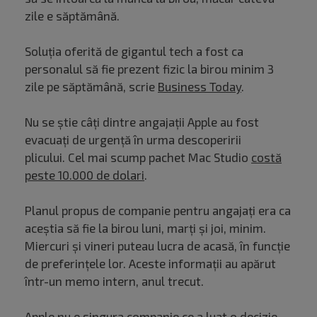
zile e săptămână.
Soluția oferită de gigantul tech a fost ca
personalul să fie prezent fizic la birou minim 3
zile pe săptămână, scrie
Business Today
.
Nu se știe câți dintre angajații Apple au fost
evacuați de urgență în urma descoperirii
plicului. Cel mai scump pachet Mac Studio
costă
peste 10.000 de dolari
.
Planul propus de companie pentru angajați era ca
aceștia să fie la birou luni, marți și joi, minim.
Miercuri și vineri puteau lucra de acasă, în funcție
de preferințele lor. Aceste informații au apărut
într-un memo intern, anul trecut.
Apple nu e singura companie ce a luat o decizie