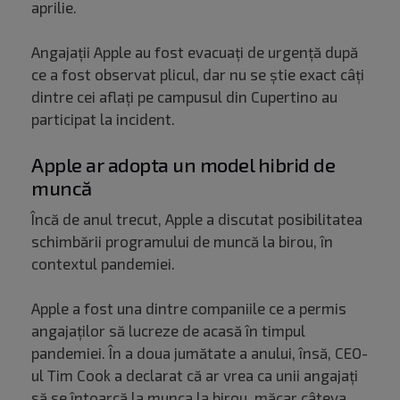
aprilie.
Angajații Apple au fost evacuați de urgență după
ce a fost observat plicul, dar nu se știe exact câți
dintre cei aflați pe campusul din Cupertino au
participat la incident.
Apple ar adopta un model hibrid de
muncă
Încă de anul trecut, Apple a discutat posibilitatea
schimbării programului de muncă la birou, în
contextul pandemiei.
Apple a fost una dintre companiile ce a permis
angajaților să lucreze de acasă în timpul
pandemiei. În a doua jumătate a anului, însă, CEO-
ul Tim Cook a declarat că ar vrea ca unii angajați
să se întoarcă la munca la birou, măcar câteva