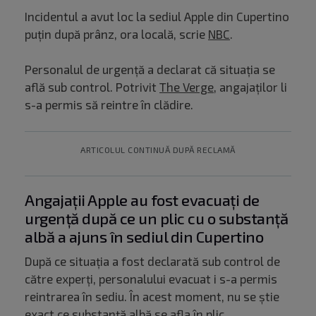
Incidentul a avut loc la sediul Apple din Cupertino
puțin după prânz, ora locală, scrie
NBC
.
Personalul de urgență a declarat că situația se
află sub control. Potrivit
The Verge
, angajaților li
s-a permis să reintre în clădire.
ARTICOLUL CONTINUĂ DUPĂ RECLAMĂ
Angajații Apple au fost evacuați de
urgență după ce un plic cu o substanță
albă a ajuns în sediul din Cupertino
După ce situația a fost declarată sub control de
către experți, personalului evacuat i s-a permis
reintrarea în sediu. În acest moment, nu se știe
exact ce substanță albă se afla în plic.