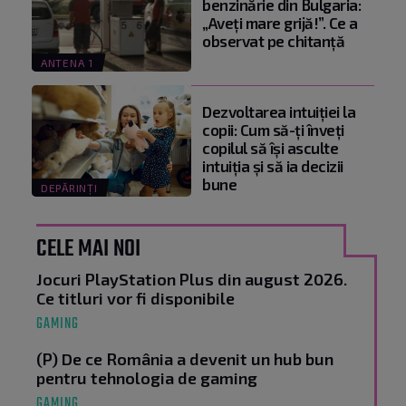
benzinărie din Bulgaria:
„Aveți mare grijă!”. Ce a
observat pe chitanță
ANTENA 1
Dezvoltarea intuiției la
copii: Cum să-ți înveți
copilul să își asculte
intuiția și să ia decizii
bune
DEPĂRINȚI
CELE MAI NOI
Jocuri PlayStation Plus din august 2026.
Ce titluri vor fi disponibile
GAMING
(P) De ce România a devenit un hub bun
pentru tehnologia de gaming
GAMING