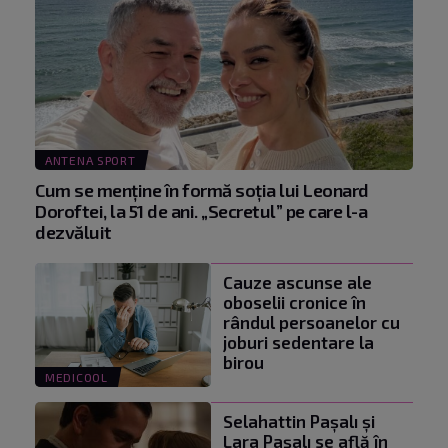
ANTENA SPORT
Cum se menţine în formă soţia lui Leonard
Doroftei, la 51 de ani. „Secretul” pe care l-a
dezvăluit
Cauze ascunse ale
oboselii cronice în
rândul persoanelor cu
joburi sedentare la
birou
MEDICOOL
Selahattin Paşalı și
Lara Paşalı se află în