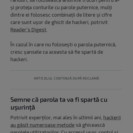
și proteja conturile cu parole puternice, mulți
dintre ei folosesc combinații de litere și cifre
care sunt ușor de ghicit de hackeri, potrivit
Reader’s Digest
.
În cazul în care nu folosești o parola puternică,
cresc șansele ca aceasta să fie spartă de
hackeri.
ARTICOLUL CONTINUĂ DUPĂ RECLAMĂ
Semne că parola ta va fi spartă cu
ușurință
Potrivit experților, mai ales în ultimii ani,
hackerii
au găsit numeroase metode
să ghicească
parolele utilizatorilor. Cu accesul ușor, contul și