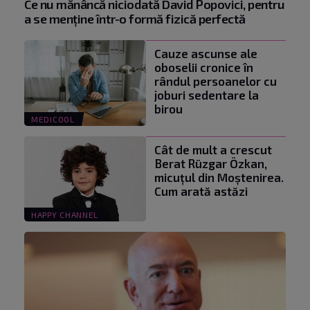
Ce nu mănâncă niciodată David Popovici, pentru
a se menţine într-o formă fizică perfectă
Cauze ascunse ale
oboselii cronice în
rândul persoanelor cu
joburi sedentare la
birou
MEDICOOL
Cât de mult a crescut
Berat Rüzgar Özkan,
micuțul din Moștenirea.
Cum arată astăzi
HAPPY CHANNEL