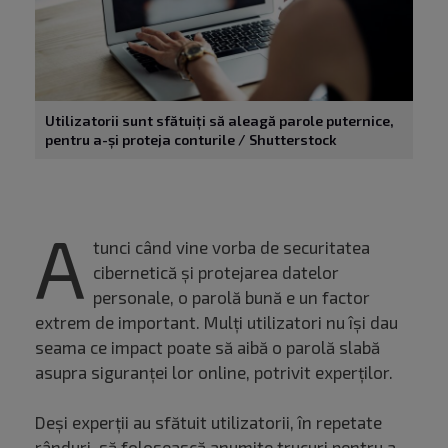
Utilizatorii sunt sfătuiți să aleagă parole puternice,
pentru a-și proteja conturile / Shutterstock
A
tunci când vine vorba de securitatea
cibernetică și protejarea datelor
personale, o parolă bună e un factor
extrem de important. Mulți utilizatori nu își dau
seama ce impact poate să aibă o parolă slabă
asupra siguranței lor online, potrivit experților.
Deși experții au sfătuit utilizatorii, în repetate
rânduri, să folosească anumite trucuri pentru a-