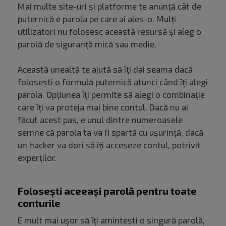
Mai multe site-uri și platforme te anunță cât de
puternică e parola pe care ai ales-o. Mulți
utilizatori nu folosesc această resursă și aleg o
parolă de siguranță mică sau medie.
Această unealtă te ajută să îți dai seama dacă
folosești o formulă puternică atunci când îți alegi
parola. Opțiunea îți permite să alegi o combinație
care îți va proteja mai bine contul. Dacă nu ai
făcut acest pas, e unul dintre numeroasele
semne că parola ta va fi spartă cu ușurință, dacă
un hacker va dori să îți acceseze contul, potrivit
experților.
Folosești aceeași parolă pentru toate
conturile
E mult mai ușor să îți amintești o singură parolă,