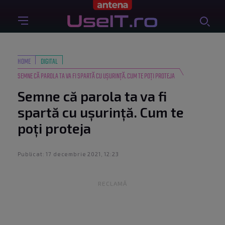
HOME
DIGITAL
SEMNE CĂ PAROLA TA VA FI SPARTĂ CU UȘURINȚĂ. CUM TE POȚI PROTEJA
Semne că parola ta va fi
spartă cu ușurință. Cum te
poți proteja
Publicat: 17 decembrie 2021, 12:23
RECLAMĂ