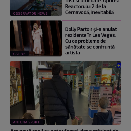
fost scufundate. Oprirea
Reactorului 2 de la
Cernavodă, inevitabilă
OBSERVATOR NEWS
Dolly Parton și-a anulat
rezidența în Las Vegas.
Cu ce probleme de
sănătate se confruntă
artista
CATINE
ANTENA SPORT
Are nouă copii cu patru femei, dar e măcinat de