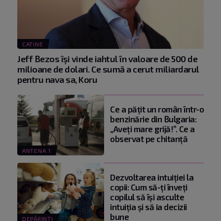
CATINE
Jeff Bezos își vinde iahtul în valoare de 500 de
milioane de dolari. Ce sumă a cerut miliardarul
pentru nava sa, Koru
Ce a pățit un român într-o
benzinărie din Bulgaria:
„Aveți mare grijă!”. Ce a
observat pe chitanță
ANTENA 1
Dezvoltarea intuiției la
copii: Cum să-ți înveți
copilul să își asculte
intuiția și să ia decizii
bune
DEPĂRINȚI