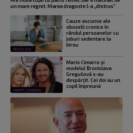
un mare regret. Marea dragoste l-a „distrus”
Cauze ascunse ale
oboselii cronice în
rândul persoanelor cu
joburi sedentare la
birou
MEDICOOL
Mario Cimarro și
modelul Bronislava
Gregušová s-au
despărțit. Cei doi au un
copil împreună
HAPPY CHANNEL