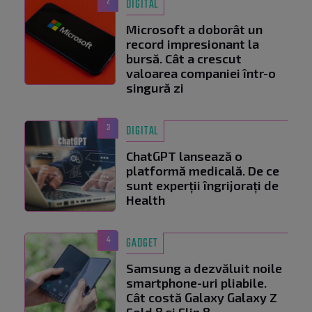
2
DIGITAL
Microsoft a doborât un
record impresionant la
bursă. Cât a crescut
valoarea companiei într-o
singură zi
3
DIGITAL
ChatGPT lansează o
platformă medicală. De ce
sunt experții îngrijorați de
Health
4
GADGET
Samsung a dezvăluit noile
smartphone-uri pliabile.
Cât costă Galaxy Galaxy Z