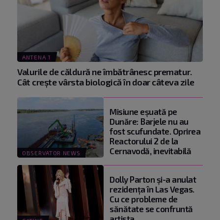
ANTENA 1
Valurile de căldură ne îmbătrânesc prematur.
Cât crește vârsta biologică în doar câteva zile
Misiune eșuată pe
Dunăre: Barjele nu au
fost scufundate. Oprirea
Reactorului 2 de la
Cernavodă, inevitabilă
OBSERVATOR NEWS
Dolly Parton și-a anulat
rezidența în Las Vegas.
Cu ce probleme de
sănătate se confruntă
artista