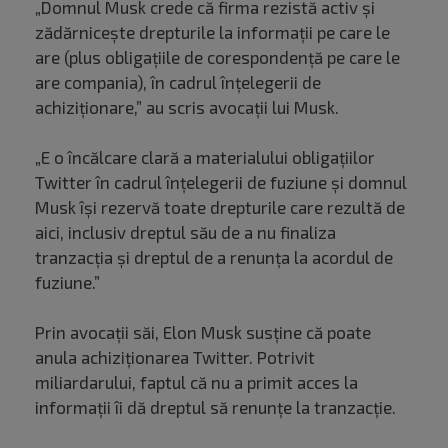
„Domnul Musk crede că firma rezistă activ și
zădărnicește drepturile la informații pe care le
are (plus obligațiile de corespondență pe care le
are compania), în cadrul înțelegerii de
achiziționare,” au scris avocații lui Musk.
„E o încălcare clară a materialului obligațiilor
Twitter în cadrul înțelegerii de fuziune și domnul
Musk își rezervă toate drepturile care rezultă de
aici, inclusiv dreptul său de a nu finaliza
tranzacția și dreptul de a renunța la acordul de
fuziune.”
Prin avocații săi, Elon Musk susține că poate
anula achiziționarea Twitter. Potrivit
miliardarului, faptul că nu a primit acces la
informații îi dă dreptul să renunțe la tranzacție.