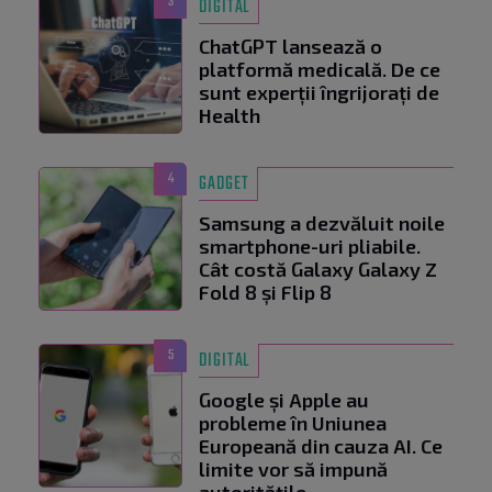
3
DIGITAL
ChatGPT lansează o
platformă medicală. De ce
sunt experții îngrijorați de
Health
4
GADGET
Samsung a dezvăluit noile
smartphone-uri pliabile.
Cât costă Galaxy Galaxy Z
Fold 8 și Flip 8
5
DIGITAL
Google și Apple au
probleme în Uniunea
Europeană din cauza AI. Ce
limite vor să impună