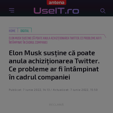
HOME
DIGITAL
ELON MUSK SUSȚINE CĂ POATE ANULA ACHIZIȚIONAREA TWITTER. CE PROBLEME AR FI
ÎNTÂMPINAT ÎN CADRUL COMPANIEI
Elon Musk susține că poate
anula achiziționarea Twitter.
Ce probleme ar fi întâmpinat
în cadrul companiei
Publicat: 7 iunie 2022, 14:13 / Actualizat: 7 iunie 2022, 15:50
RECLAMĂ