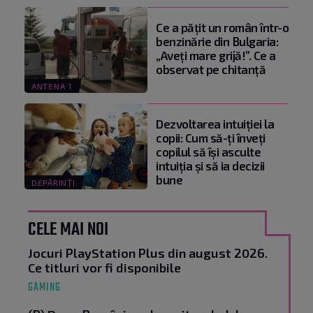
Ce a pățit un român într-o
benzinărie din Bulgaria:
„Aveți mare grijă!”. Ce a
observat pe chitanță
ANTENA 1
Dezvoltarea intuiției la
copii: Cum să-ți înveți
copilul să își asculte
intuiția și să ia decizii
bune
DEPĂRINȚI
CELE MAI NOI
Jocuri PlayStation Plus din august 2026.
Ce titluri vor fi disponibile
GAMING