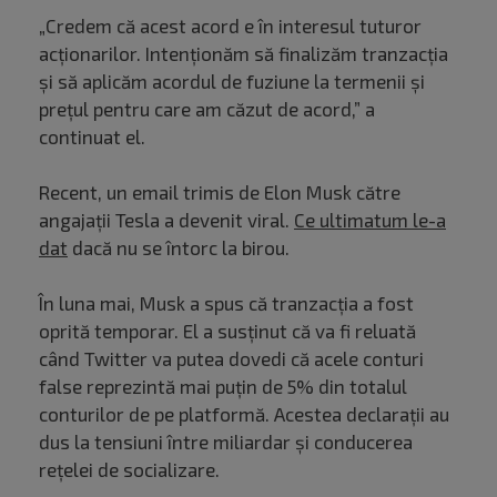
„Credem că acest acord e în interesul tuturor
acționarilor. Intenționăm să finalizăm tranzacția
și să aplicăm acordul de fuziune la termenii și
prețul pentru care am căzut de acord,” a
continuat el.
Recent, un email trimis de Elon Musk către
angajații Tesla a devenit viral.
Ce ultimatum le-a
dat
dacă nu se întorc la birou.
În luna mai, Musk a spus că tranzacția a fost
oprită temporar. El a susținut că va fi reluată
când Twitter va putea dovedi că acele conturi
false reprezintă mai puțin de 5% din totalul
conturilor de pe platformă. Acestea declarații au
dus la tensiuni între miliardar și conducerea
rețelei de socializare.