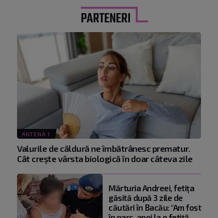
PARTENERI
ANTENA 1
Valurile de căldură ne îmbătrânesc prematur.
Cât crește vârsta biologică în doar câteva zile
Mărturia Andreei, fetiţa
găsită după 3 zile de
căutări în Bacău: "Am fost
în parc, apoi la o fetiţă