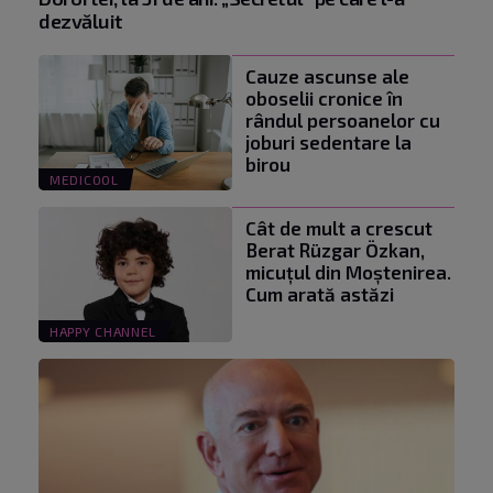
dezvăluit
Cauze ascunse ale
oboselii cronice în
rândul persoanelor cu
joburi sedentare la
birou
MEDICOOL
Cât de mult a crescut
Berat Rüzgar Özkan,
micuțul din Moștenirea.
Cum arată astăzi
HAPPY CHANNEL