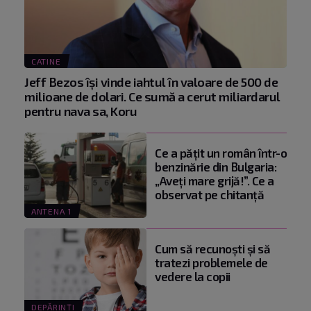
CATINE
Jeff Bezos își vinde iahtul în valoare de 500 de
milioane de dolari. Ce sumă a cerut miliardarul
pentru nava sa, Koru
Ce a pățit un român într-o
benzinărie din Bulgaria:
„Aveți mare grijă!”. Ce a
observat pe chitanță
ANTENA 1
Cum să recunoști și să
tratezi problemele de
vedere la copii
DEPĂRINȚI