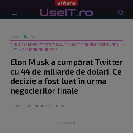
HOME
DIGITAL
ELON MUSK A CUMPĂRAT TWITTER CU 44 DE MILIARDE DE DOLARI. CE DECIZIE A FOST
LUAT ÎN URMA NEGOCIERILOR FINALE
Elon Musk a cumpărat Twitter
cu 44 de miliarde de dolari. Ce
decizie a fost luat în urma
negocierilor finale
Publicat: 26 aprilie 2022, 11:06
RECLAMĂ