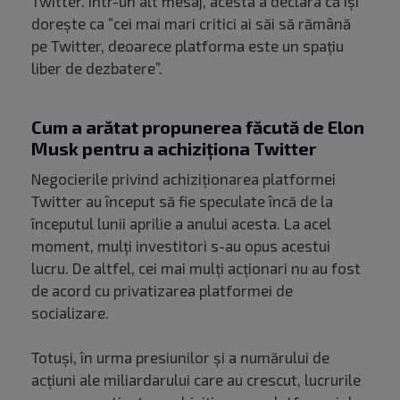
Twitter. Într-un alt mesaj, acesta a declara că își
dorește ca ”cei mai mari critici ai săi să rămână
pe Twitter, deoarece platforma este un spațiu
liber de dezbatere”.
Cum a arătat propunerea făcută de Elon
Musk pentru a achiziționa Twitter
Negocierile privind achiziționarea platformei
Twitter au început să fie speculate încă de la
începutul lunii aprilie a anului acesta. La acel
moment, mulți investitori s-au opus acestui
lucru. De altfel, cei mai mulți acționari nu au fost
de acord cu privatizarea platformei de
socializare.
Totuși, în urma presiunilor și a numărului de
acțiuni ale miliardarului care au crescut, lucrurile