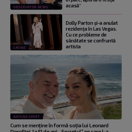
acasă"
OBSERVATOR NEWS
Dolly Parton și-a anulat
rezidența în Las Vegas.
Cu ce probleme de
sănătate se confruntă
artista
CATINE
ANTENA SPORT
Cum se menţine în formă soţia lui Leonard
Doroftei, la 51 de ani. „Secretul” pe care l-a