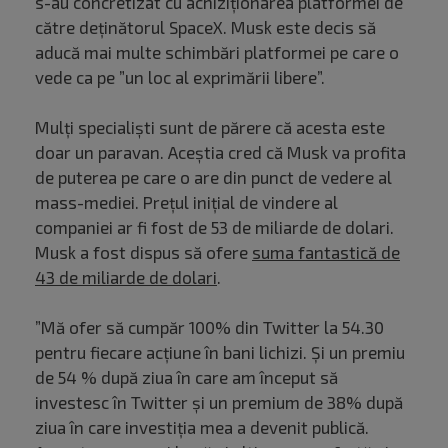
s-au concretizat cu achiziționarea platformei de
către deținătorul SpaceX. Musk este decis să
aducă mai multe schimbări platformei pe care o
vede ca pe ”un loc al exprimării libere”.
Mulți specialiști sunt de părere că acesta este
doar un paravan. Aceștia cred că Musk va profita
de puterea pe care o are din punct de vedere al
mass-mediei. Prețul inițial de vindere al
companiei ar fi fost de 53 de miliarde de dolari.
Musk a fost dispus să ofere
suma fantastică de
43 de miliarde de dolari
.
”Mă ofer să cumpăr 100% din Twitter la 54.30
pentru fiecare acțiune în bani lichizi. Și un premiu
de 54 % după ziua în care am început să
investesc în Twitter și un premium de 38% după
ziua în care investiția mea a devenit publică.