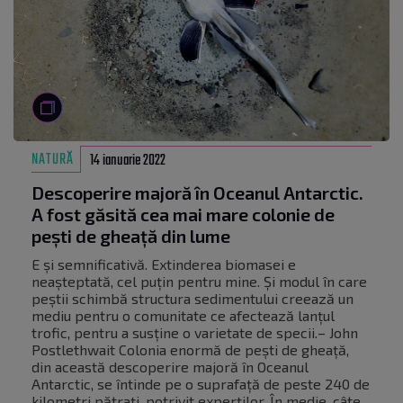
NATURĂ
14 ianuarie 2022
Descoperire majoră în Oceanul Antarctic.
A fost găsită cea mai mare colonie de
pești de gheață din lume
E și semnificativă. Extinderea biomasei e
neașteptată, cel puțin pentru mine. Și modul în care
peștii schimbă structura sedimentului creează un
mediu pentru o comunitate ce afectează lanțul
trofic, pentru a susține o varietate de specii.– John
Postlethwait Colonia enormă de pești de gheață,
din această descoperire majoră în Oceanul
Antarctic, se întinde pe o suprafață de peste 240 de
kilometri pătrați, potrivit experților. În medie, câte