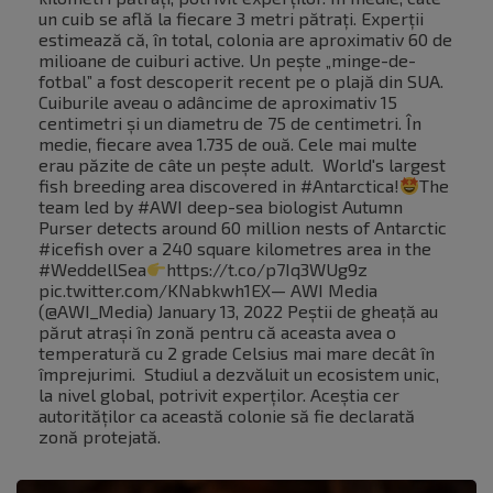
un cuib se află la fiecare 3 metri pătrați. Experții
estimează că, în total, colonia are aproximativ 60 de
milioane de cuiburi active. Un pește „minge-de-
fotbal” a fost descoperit recent pe o plajă din SUA.
Cuiburile aveau o adâncime de aproximativ 15
centimetri și un diametru de 75 de centimetri. În
medie, fiecare avea 1.735 de ouă. Cele mai multe
erau păzite de câte un pește adult. World's largest
fish breeding area discovered in #Antarctica!
The
team led by #AWI deep-sea biologist Autumn
Purser detects around 60 million nests of Antarctic
#icefish over a 240 square kilometres area in the
#WeddellSea
https://t.co/p7Iq3WUg9z
pic.twitter.com/KNabkwh1EX— AWI Media
(@AWI_Media) January 13, 2022 Peștii de gheață au
părut atrași în zonă pentru că aceasta avea o
temperatură cu 2 grade Celsius mai mare decât în
împrejurimi. Studiul a dezvăluit un ecosistem unic,
la nivel global, potrivit experților. Aceștia cer
autorităților ca această colonie să fie declarată
zonă protejată.