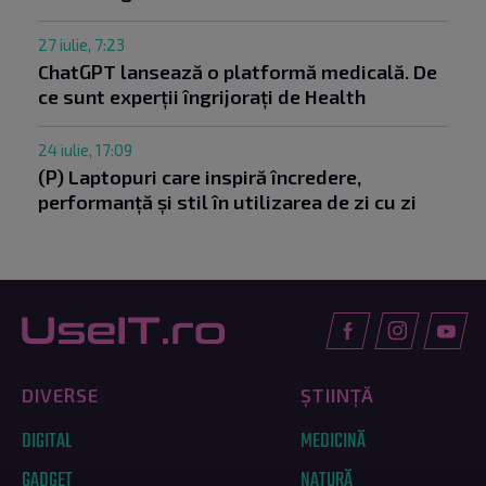
27 iulie, 7:23
ChatGPT lansează o platformă medicală. De
ce sunt experții îngrijorați de Health
24 iulie, 17:09
(P) Laptopuri care inspiră încredere,
performanță și stil în utilizarea de zi cu zi
DIVERSE
ȘTIINȚĂ
DIGITAL
MEDICINĂ
GADGET
NATURĂ