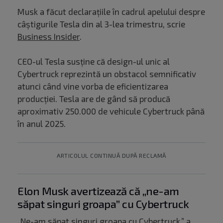
Musk a făcut declarațiile în cadrul apelului despre
câștigurile Tesla din al 3-lea trimestru, scrie
Business Insider
.
CEO-ul Tesla susține că design-ul unic al
Cybertruck reprezintă un obstacol semnificativ
atunci când vine vorba de eficientizarea
producției. Tesla are de gând să producă
aproximativ 250.000 de vehicule Cybertruck până
în anul 2025.
ARTICOLUL CONTINUĂ DUPĂ RECLAMĂ
Elon Musk avertizează că „ne-am
săpat singuri groapa” cu Cybertruck
„Ne-am săpat singuri groapa cu Cybertruck,” a