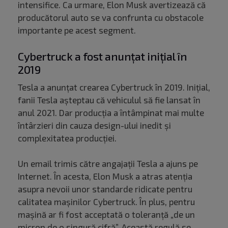
intensifice. Ca urmare, Elon Musk avertizează că
producătorul auto se va confrunta cu obstacole
importante pe acest segment.
Cybertruck a fost anunțat inițial în
2019
Tesla a anunțat crearea Cybertruck în 2019. Inițial,
fanii Tesla așteptau că vehiculul să fie lansat în
anul 2021. Dar producția a întâmpinat mai multe
întârzieri din cauza design-ului inedit și
complexitatea producției.
Un email trimis către angajații Tesla a ajuns pe
Internet. În acesta, Elon Musk a atras atenția
asupra nevoii unor standarde ridicate pentru
calitatea mașinilor Cybertruck. În plus, pentru
mașină ar fi fost acceptată o toleranță „de un
micron de o singură cifră”. Această regulă se