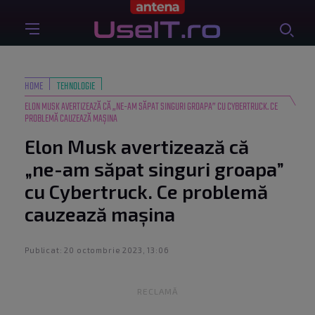
HOME
TEHNOLOGIE
ELON MUSK AVERTIZEAZĂ CĂ „NE-AM SĂPAT SINGURI GROAPA” CU CYBERTRUCK. CE
PROBLEMĂ CAUZEAZĂ MAȘINA
Elon Musk avertizează că
„ne-am săpat singuri groapa”
cu Cybertruck. Ce problemă
cauzează mașina
Publicat: 20 octombrie 2023, 13:06
RECLAMĂ