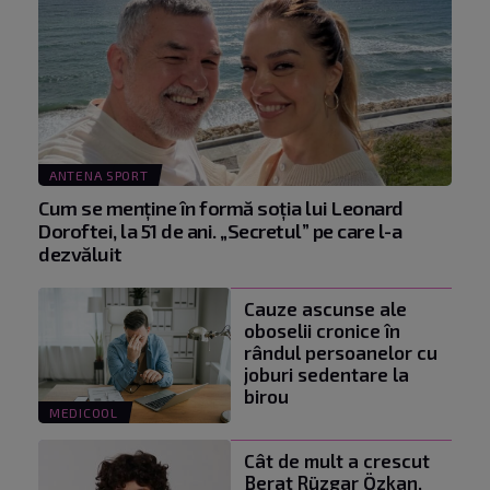
ANTENA SPORT
Cum se menţine în formă soţia lui Leonard
Doroftei, la 51 de ani. „Secretul” pe care l-a
dezvăluit
Cauze ascunse ale
oboselii cronice în
rândul persoanelor cu
joburi sedentare la
birou
MEDICOOL
Cât de mult a crescut
Berat Rüzgar Özkan,