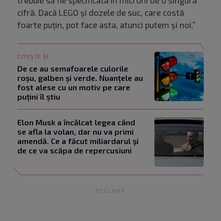
trebuie să fie specificată în microni de o singură
cifră. Dacă LEGO și dozele de suc, care costă
foarte puțin, pot face asta, atunci putem și noi.”
CITEȘTE ȘI
De ce au semafoarele culorile
roșu, galben și verde. Nuanțele au
fost alese cu un motiv pe care
puțini îl știu
Elon Musk a încălcat legea când
se afla la volan, dar nu va primi
amendă. Ce a făcut miliardarul și
de ce va scăpa de repercusiuni
RECLAMĂ