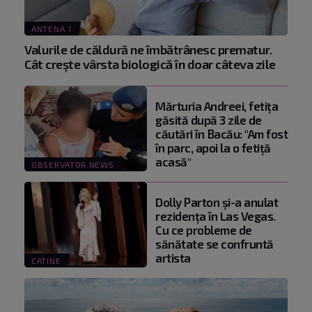
ANTENA 1
Valurile de căldură ne îmbătrânesc prematur.
Cât crește vârsta biologică în doar câteva zile
Mărturia Andreei, fetiţa
găsită după 3 zile de
căutări în Bacău: "Am fost
în parc, apoi la o fetiţă
acasă"
OBSERVATOR NEWS
Dolly Parton și-a anulat
rezidența în Las Vegas.
Cu ce probleme de
sănătate se confruntă
artista
CATINE