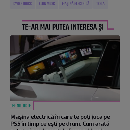
CYBERTRUCK
ELON MUSK
MAȘINĂ ELECTRICĂ
TESLA
TE-AR MAI PUTEA INTERESA ȘI
TEHNOLOGIE
Mașina electrică în care te poți juca pe
PS5 în timp ce ești pe drum. Cum arată