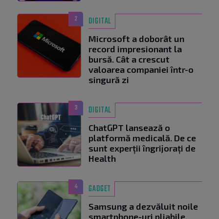
2
DIGITAL
Microsoft a doborât un
record impresionant la
bursă. Cât a crescut
valoarea companiei într-o
singură zi
3
DIGITAL
ChatGPT lansează o
platformă medicală. De ce
sunt experții îngrijorați de
Health
4
GADGET
Samsung a dezvăluit noile
smartphone-uri pliabile.