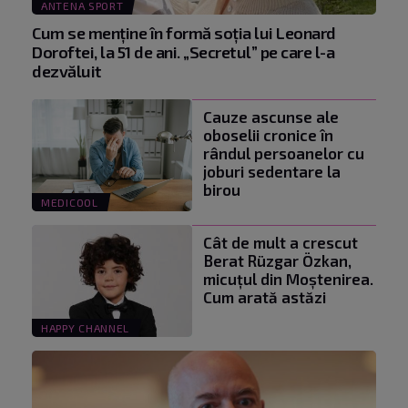
ANTENA SPORT
Cum se menţine în formă soţia lui Leonard
Doroftei, la 51 de ani. „Secretul” pe care l-a
dezvăluit
Cauze ascunse ale
oboselii cronice în
rândul persoanelor cu
joburi sedentare la
birou
MEDICOOL
Cât de mult a crescut
Berat Rüzgar Özkan,
micuțul din Moștenirea.
Cum arată astăzi
HAPPY CHANNEL