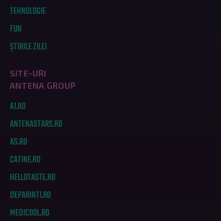
TEHNOLOGIE
FUN
ȘTIRILE ZILEI
SITE-URI
ANTENA GROUP
A1.RO
ANTENASTARS.RO
AS.RO
CATINE.RO
HELLOTASTE.RO
DEPARINTI.RO
MEDICOOL.RO