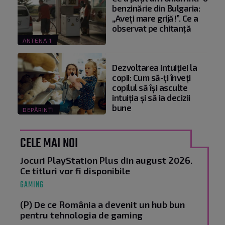
benzinărie din Bulgaria:
„Aveți mare grijă!”. Ce a
observat pe chitanță
ANTENA 1
Dezvoltarea intuiției la
copii: Cum să-ți înveți
copilul să își asculte
intuiția și să ia decizii
bune
DEPĂRINȚI
CELE MAI NOI
Jocuri PlayStation Plus din august 2026.
Ce titluri vor fi disponibile
GAMING
(P) De ce România a devenit un hub bun
pentru tehnologia de gaming