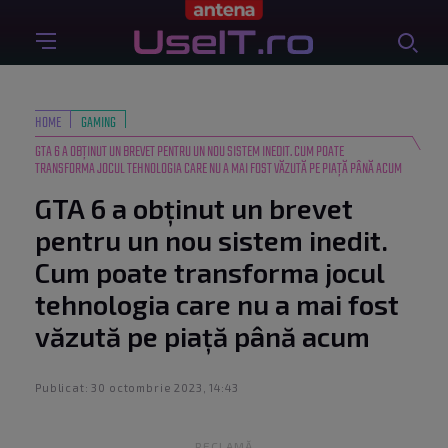
HOME
GAMING
GTA 6 A OBȚINUT UN BREVET PENTRU UN NOU SISTEM INEDIT. CUM POATE
TRANSFORMA JOCUL TEHNOLOGIA CARE NU A MAI FOST VĂZUTĂ PE PIAȚĂ PÂNĂ ACUM
GTA 6 a obținut un brevet
pentru un nou sistem inedit.
Cum poate transforma jocul
tehnologia care nu a mai fost
văzută pe piață până acum
Publicat: 30 octombrie 2023, 14:43
RECLAMĂ