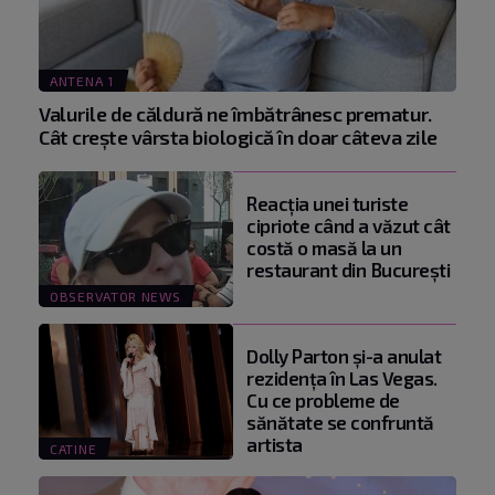
ANTENA 1
Valurile de căldură ne îmbătrânesc prematur.
Cât crește vârsta biologică în doar câteva zile
Reacţia unei turiste
cipriote când a văzut cât
costă o masă la un
restaurant din Bucureşti
OBSERVATOR NEWS
Dolly Parton și-a anulat
rezidența în Las Vegas.
Cu ce probleme de
sănătate se confruntă
artista
CATINE