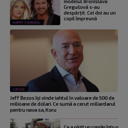
modelul Bronislava
Gregušová s-au
despărțit. Cei doi au un
copil împreună
HAPPY CHANNEL
CATINE
Jeff Bezos își vinde iahtul în valoare de 500 de
milioane de dolari. Ce sumă a cerut miliardarul
pentru nava sa, Koru
Ce a pățit un român într-o