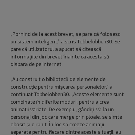
„Pornind de la acest brevet, se pare că folosesc
un sistem inteligent,” a scris Tobbelobben30. Se
pare că utilizatorul a apucat să citească
informațiile din brevet înainte ca acesta să
dispară de pe Internet.
„Au construit o bibliotecă de elemente de
construcție pentru mișcarea personajelor,” a
continuat Tobbelobben30. „Aceste elemente sunt
combinate în diferite moduri, pentru a crea
animații variate. De exemplu, gândiți-vă la un
personaj din joc care merge prin ploaie, se simte
obosit și e rănit. În loc să creeze animații
separate pentru fiecare dintre aceste situații, au