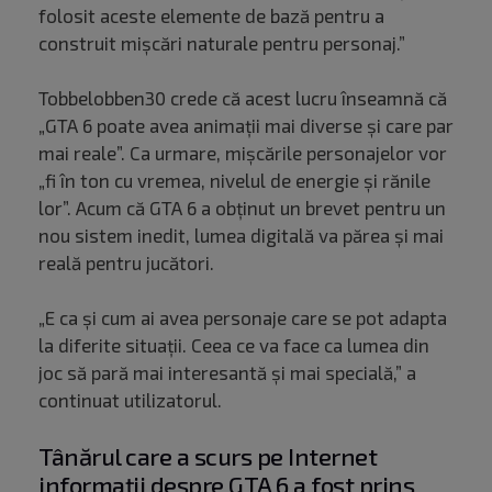
folosit aceste elemente de bază pentru a
construit mișcări naturale pentru personaj.”
Tobbelobben30 crede că acest lucru înseamnă că
„GTA 6 poate avea animații mai diverse și care par
mai reale”. Ca urmare, mișcările personajelor vor
„fi în ton cu vremea, nivelul de energie și rănile
lor”. Acum că GTA 6 a obținut un brevet pentru un
nou sistem inedit, lumea digitală va părea și mai
reală pentru jucători.
„E ca și cum ai avea personaje care se pot adapta
la diferite situații. Ceea ce va face ca lumea din
joc să pară mai interesantă și mai specială,” a
continuat utilizatorul.
Tânărul care a scurs pe Internet
informații despre GTA 6 a fost prins