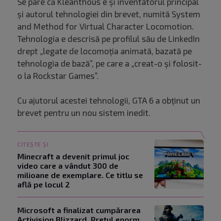
Se pare că Kleanthous e și inventatorul principal
și autorul tehnologiei din brevet, numită System
and Method for Virtual Character Locomotion.
Tehnologia e descrisă pe profilul său de LinkedIn
drept „legate de locomoția animată, bazată pe
tehnologia de bază”, pe care a „creat-o și folosit-
o la Rockstar Games”.
Cu ajutorul acestei tehnologii, GTA 6 a obținut un
brevet pentru un nou sistem inedit.
CITEȘTE ȘI
Minecraft a devenit primul joc
video care a vândut 300 de
milioane de exemplare. Ce titlu se
află pe locul 2
Microsoft a finalizat cumpărarea
Activision Blizzard. Prețul enorm