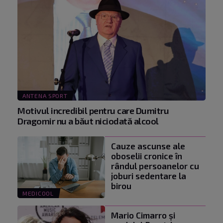
ANTENA SPORT
Motivul incredibil pentru care Dumitru
Dragomir nu a băut niciodată alcool
Cauze ascunse ale
oboselii cronice în
rândul persoanelor cu
joburi sedentare la
birou
MEDICOOL
Mario Cimarro și