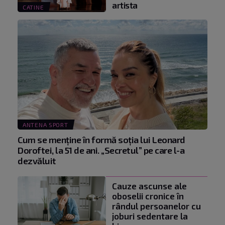
artista
CATINE
ANTENA SPORT
Cum se menţine în formă soţia lui Leonard
Doroftei, la 51 de ani. „Secretul” pe care l-a
dezvăluit
Cauze ascunse ale
oboselii cronice în
rândul persoanelor cu
joburi sedentare la