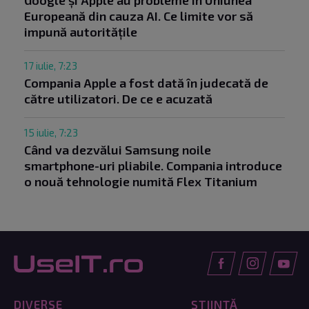
Google și Apple au probleme în Uniunea
Europeană din cauza AI. Ce limite vor să
impună autoritățile
17 iulie, 7:23
Compania Apple a fost dată în judecată de
către utilizatori. De ce e acuzată
15 iulie, 7:23
Când va dezvălui Samsung noile
smartphone-uri pliabile. Compania introduce
o nouă tehnologie numită Flex Titanium
DIVERSE
ȘTIINȚĂ