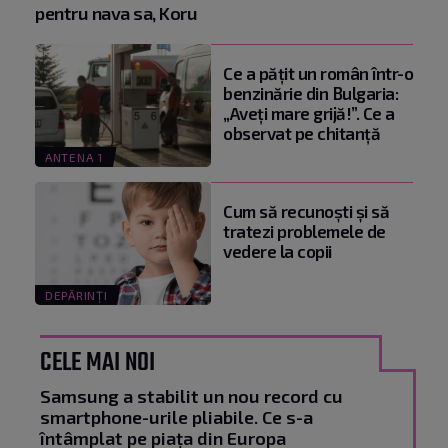
pentru nava sa, Koru
Ce a pățit un român într-o
benzinărie din Bulgaria:
„Aveți mare grijă!”. Ce a
observat pe chitanță
ANTENA 1
Cum să recunoști și să
tratezi problemele de
vedere la copii
DEPĂRINȚI
CELE MAI NOI
Samsung a stabilit un nou record cu
smartphone-urile pliabile. Ce s-a
întâmplat pe piața din Europa