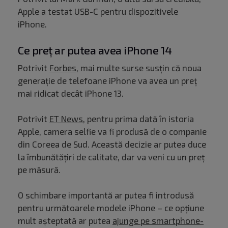
Apple a testat USB-C pentru dispozitivele
iPhone.
Ce preț ar putea avea iPhone 14
Potrivit
Forbes
, mai multe surse susțin că noua
generație de telefoane iPhone va avea un preț
mai ridicat decât iPhone 13.
Potrivit
ET News
, pentru prima dată în istoria
Apple, camera selfie va fi produsă de o companie
din Coreea de Sud. Această decizie ar putea duce
la îmbunătățiri de calitate, dar va veni cu un preț
pe măsură.
O schimbare importantă ar putea fi introdusă
pentru următoarele modele iPhone – ce opțiune
mult așteptată ar putea
ajunge pe smartphone-