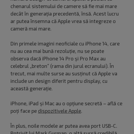
chenarul sistemului de camere să fie mai mare
decât în generația precedentă, însă. Acest lucru
ar putea însemna că Apple vrea să integreze o
cameră mai mare.
Din primele imagini neoficiale cu iPhone 14, care
nu au cea mai bună rezoluție, nu se poate
observa dacă iPhone 14 Pro și Pro Max au
celebrul „breton” (rama din jurul ecranului). În
trecut, mai multe surse au susținut că Apple va
include un design diferit pentru display, cu
această generație.
iPhone, iPad și Mac au o opțiune secretă – află ce
poți face pe
dispozitivele Apple
.
În plus, noile modele ar putea avea port USB-C.
Potrivit lui Mark Gurman, o altă sursă credibilă,