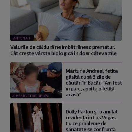
ANTENA 1
Valurile de căldură ne îmbătrânesc prematur.
Cât crește vârsta biologică în doar câteva zile
Mărturia Andreei, fetiţa
găsită după 3 zile de
căutări în Bacău: "Am fost
în parc, apoi la o fetiţă
acasă"
OBSERVATOR NEWS
Dolly Parton și-a anulat
rezidența în Las Vegas.
Cu ce probleme de
sănătate se confruntă