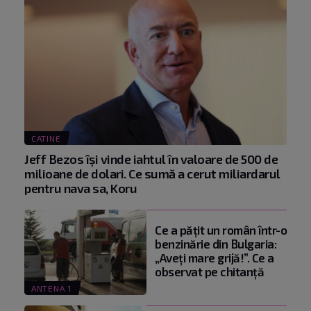
CATINE
Jeff Bezos își vinde iahtul în valoare de 500 de
milioane de dolari. Ce sumă a cerut miliardarul
pentru nava sa, Koru
Ce a pățit un român într-o
benzinărie din Bulgaria:
„Aveți mare grijă!”. Ce a
observat pe chitanță
ANTENA 1