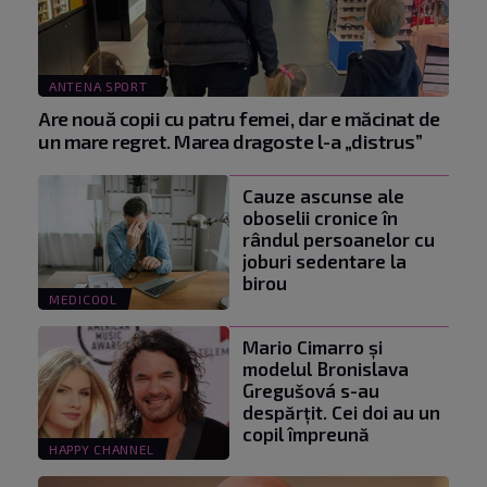
ANTENA SPORT
Are nouă copii cu patru femei, dar e măcinat de
un mare regret. Marea dragoste l-a „distrus”
Cauze ascunse ale
oboselii cronice în
rândul persoanelor cu
joburi sedentare la
birou
MEDICOOL
Mario Cimarro și
modelul Bronislava
Gregušová s-au
despărțit. Cei doi au un
copil împreună
HAPPY CHANNEL