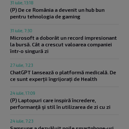
31 iulie, 13:18
(P) De ce România a devenit un hub bun
pentru tehnologia de gaming
31 iulie, 7:30
Microsoft a doborât un record impresionant
la bursă. Cât a crescut valoarea companiei
într-o singură zi
27 iulie, 7:23
ChatGPT lansează o platformă medicală. De
ce sunt experții îngrijorați de Health
24 iulie, 17:09
(P) Laptopuri care inspiră încredere,
performanță și stil în utilizarea de zi cu zi
24 iulie, 7:23
Samsung a dezvăluit noile smartphone-uri