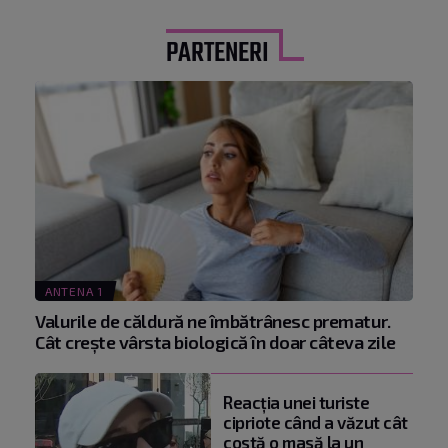
PARTENERI
ANTENA 1
Valurile de căldură ne îmbătrânesc prematur.
Cât crește vârsta biologică în doar câteva zile
Reacţia unei turiste
cipriote când a văzut cât
costă o masă la un