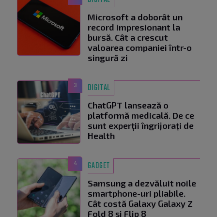
DIGITAL
Microsoft a doborât un
record impresionant la
bursă. Cât a crescut
valoarea companiei într-o
singură zi
3
DIGITAL
ChatGPT lansează o
platformă medicală. De ce
sunt experții îngrijorați de
Health
4
GADGET
Samsung a dezvăluit noile
smartphone-uri pliabile.
Cât costă Galaxy Galaxy Z
Fold 8 și Flip 8