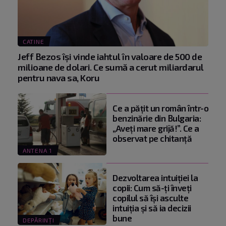
CATINE
Jeff Bezos își vinde iahtul în valoare de 500 de
milioane de dolari. Ce sumă a cerut miliardarul
pentru nava sa, Koru
Ce a pățit un român într-o
benzinărie din Bulgaria:
„Aveți mare grijă!”. Ce a
observat pe chitanță
ANTENA 1
Dezvoltarea intuiției la
copii: Cum să-ți înveți
copilul să își asculte
intuiția și să ia decizii
bune
DEPĂRINȚI