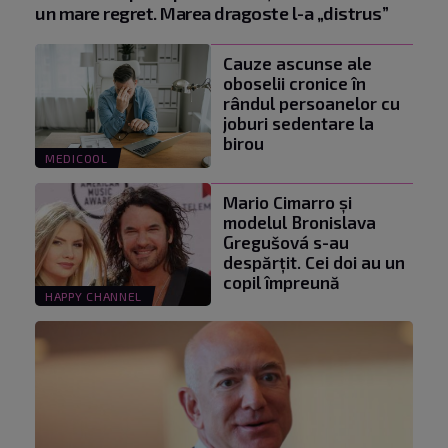
un mare regret. Marea dragoste l-a „distrus”
Cauze ascunse ale
oboselii cronice în
rândul persoanelor cu
joburi sedentare la
birou
MEDICOOL
Mario Cimarro și
modelul Bronislava
Gregušová s-au
despărțit. Cei doi au un
copil împreună
HAPPY CHANNEL