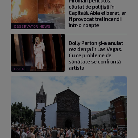
Piroman periculos,
căutat de poliţişti în
Capitală. Abia eliberat, ar
fi provocat trei incendii
într-o noapte
OBSERVATOR NEWS
Dolly Parton și-a anulat
rezidența în Las Vegas.
Cu ce probleme de
sănătate se confruntă
artista
CATINE