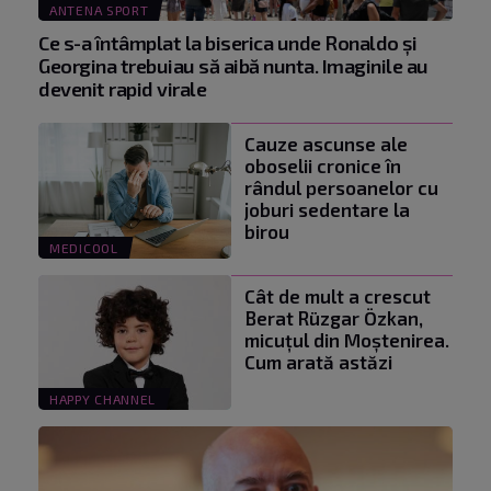
ANTENA SPORT
Ce s-a întâmplat la biserica unde Ronaldo şi
Georgina trebuiau să aibă nunta. Imaginile au
devenit rapid virale
Cauze ascunse ale
oboselii cronice în
rândul persoanelor cu
joburi sedentare la
birou
MEDICOOL
Cât de mult a crescut
Berat Rüzgar Özkan,
micuțul din Moștenirea.
Cum arată astăzi
HAPPY CHANNEL