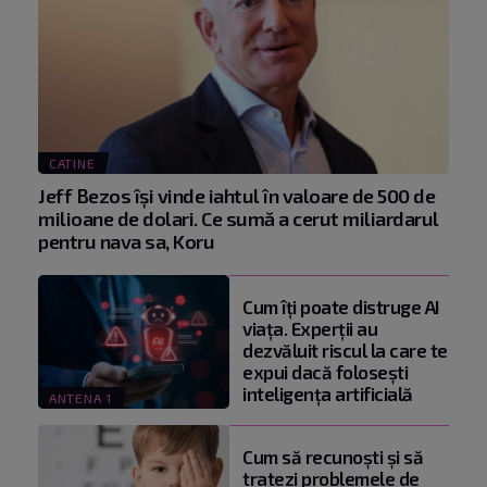
CATINE
Jeff Bezos își vinde iahtul în valoare de 500 de
milioane de dolari. Ce sumă a cerut miliardarul
pentru nava sa, Koru
Cum îți poate distruge AI
viața. Experții au
dezvăluit riscul la care te
expui dacă folosești
inteligența artificială
ANTENA 1
Cum să recunoști și să
tratezi problemele de