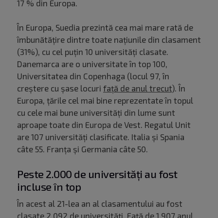
17 % din Europa.
În Europa, Suedia prezintă cea mai mare rată de
îmbunătăţire dintre toate naţiunile din clasament
(31%), cu cel puţin 10 universităţi clasate.
Danemarca are o universitate în top 100,
Universitatea din Copenhaga (locul 97, în
creştere cu şase locuri
faţă de anul trecut
). În
Europa, ţările cel mai bine reprezentate în topul
cu cele mai bune universități din lume sunt
aproape toate din Europa de Vest. Regatul Unit
are 107 universităţi clasificate. Italia şi Spania
câte 55. Franţa şi Germania câte 50.
Peste 2.000 de universități au fost
incluse în top
În acest al 21-lea an al clasamentului au fost
clasate 2 092 de universităţi. Faţă de 1 907 anul