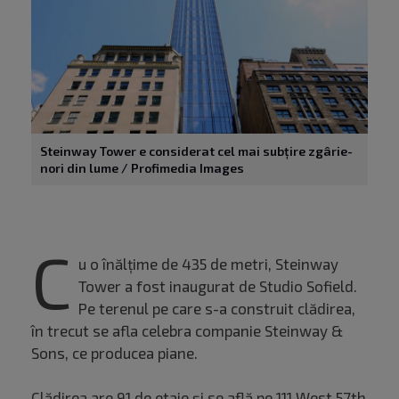
Steinway Tower e considerat cel mai subțire zgârie-
nori din lume / Profimedia Images
C
u o înălțime de 435 de metri, Steinway
Tower a fost inaugurat de Studio Sofield.
Pe terenul pe care s-a construit clădirea,
în trecut se afla celebra companie Steinway &
Sons, ce producea piane.
Clădirea are 91 de etaje și se află pe 111 West 57th