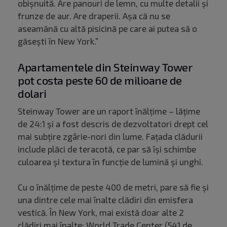
obișnuită. Are panouri de lemn, cu multe detalii și
frunze de aur. Are draperii. Așa că nu se
aseamănă cu altă pisicină pe care ai putea să o
găsești în New York.”
Apartamentele din Steinway Tower
pot costa peste 60 de milioane de
dolari
Steinway Tower are un raport înălțime – lățime
de 24:1 și a fost descris de dezvoltatori drept cel
mai subțire zgârie-nori din lume. Fațada clădurii
include plăci de teracotă, ce par să își schimbe
culoarea și textura în funcție de lumină și unghi.
Cu o înălțime de peste 400 de metri, pare să fie și
una dintre cele mai înalte clădiri din emisfera
vestică. În New York, mai există doar alte 2
clădiri mai înalte: World Trade Center (541 de