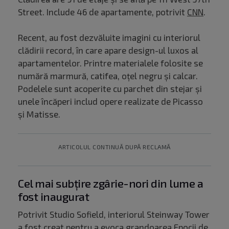
Street. Include 46 de apartamente, potrivit
CNN
.
Recent, au fost dezvăluite imagini cu interiorul
clădirii record, în care apare design-ul luxos al
apartamentelor. Printre materialele folosite se
numără marmură, catifea, oțel negru și calcar.
Podelele sunt acoperite cu parchet din stejar și
unele încăperi includ opere realizate de Picasso
și Matisse.
ARTICOLUL CONTINUĂ DUPĂ RECLAMĂ
Cel mai subțire zgârie-nori din lume a
fost inaugurat
Potrivit Studio Sofield, interiorul Steinway Tower
a fost creat pentru a evoca grandoarea Epocii de