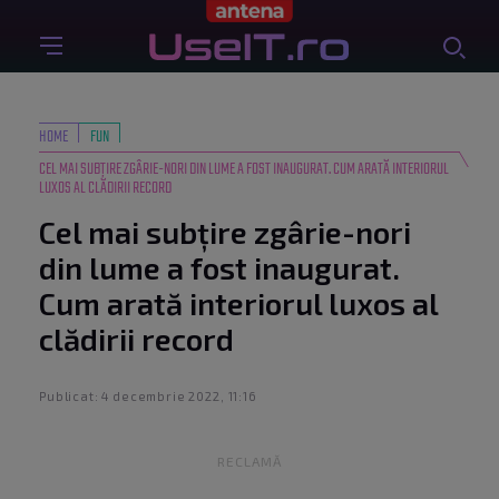
HOME
FUN
CEL MAI SUBȚIRE ZGÂRIE-NORI DIN LUME A FOST INAUGURAT. CUM ARATĂ INTERIORUL
LUXOS AL CLĂDIRII RECORD
Cel mai subțire zgârie-nori
din lume a fost inaugurat.
Cum arată interiorul luxos al
clădirii record
Publicat: 4 decembrie 2022, 11:16
RECLAMĂ