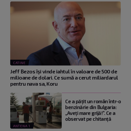
CATINE
Jeff Bezos își vinde iahtul în valoare de 500 de
milioane de dolari. Ce sumă a cerut miliardarul
pentru nava sa, Koru
Ce a pățit un român într-o
benzinărie din Bulgaria:
„Aveți mare grijă!”. Ce a
observat pe chitanță
ANTENA 1