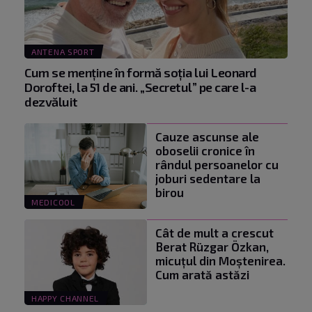
ANTENA SPORT
Cum se menţine în formă soţia lui Leonard
Doroftei, la 51 de ani. „Secretul” pe care l-a
dezvăluit
Cauze ascunse ale
oboselii cronice în
rândul persoanelor cu
joburi sedentare la
birou
MEDICOOL
Cât de mult a crescut
Berat Rüzgar Özkan,
micuțul din Moștenirea.
Cum arată astăzi
HAPPY CHANNEL