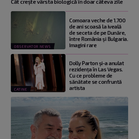
Cât crește vârsta biologică în doar câteva zile
Comoara veche de 1.700
de ani scoasă la iveală
de seceta de pe Dunăre,
între România şi Bulgaria.
Imagini rare
OBSERVATOR NEWS
Dolly Parton și-a anulat
rezidența în Las Vegas.
Cu ce probleme de
sănătate se confruntă
artista
CATINE