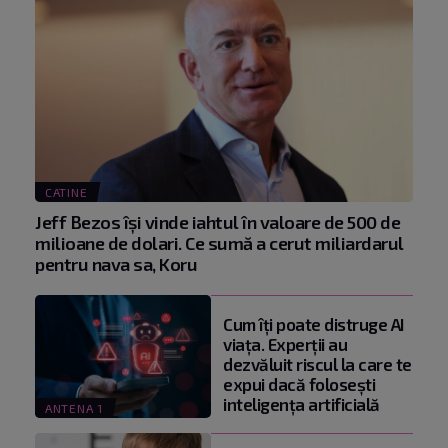
CATINE
Jeff Bezos își vinde iahtul în valoare de 500 de
milioane de dolari. Ce sumă a cerut miliardarul
pentru nava sa, Koru
Cum îți poate distruge AI
viața. Experții au
dezvăluit riscul la care te
expui dacă folosești
inteligența artificială
ANTENA 1