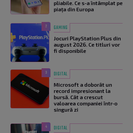
pliabile. Ce s-a întâmplat pe
piața din Europa
2
GAMING
Jocuri PlayStation Plus din
august 2026. Ce titluri vor
fi disponibile
3
DIGITAL
Microsoft a doborât un
record impresionant la
bursă. Cât a crescut
valoarea companiei într-o
singură zi
4
DIGITAL