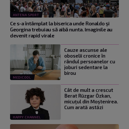
ANTENA SPORT
Ce s-a întâmplat la biserica unde Ronaldo şi
Georgina trebuiau să aibă nunta. Imaginile au
devenit rapid virale
Cauze ascunse ale
oboselii cronice în
rândul persoanelor cu
joburi sedentare la
birou
MEDICOOL
Cât de mult a crescut
Berat Rüzgar Özkan,
micuțul din Moștenirea.
Cum arată astăzi
HAPPY CHANNEL