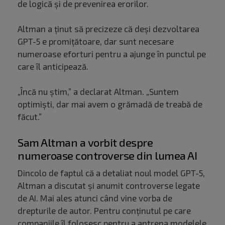
de logică și de prevenirea erorilor.
Altman a ținut să precizeze că deși dezvoltarea
GPT-5 e promițătoare, dar sunt necesare
numeroase eforturi pentru a ajunge în punctul pe
care îl anticipează.
„Încă nu știm,” a declarat Altman. „Suntem
optimiști, dar mai avem o grămadă de treabă de
făcut.”
Sam Altman a vorbit despre
numeroase controverse din lumea AI
Dincolo de faptul că a detaliat noul model GPT-5,
Altman a discutat și anumit controverse legate
de AI. Mai ales atunci când vine vorba de
drepturile de autor. Pentru conținutul pe care
companiile îl folosesc pentru a antrena modelele