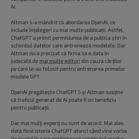
AI.
Altman s-a mândrit cu abordarea OpenAI, ce
include înțelegeri cu mai multe publicații. Astfel,
ChatGPT a primit permisiunea de a publica știri în
schimbul datelor care antrenează modelele. Dar
Altman nu a precizat că firma sa e data în
judecată de
mai multe edituri
din cauza cărților
pe care le-au folosit pentru antrenarea primelor
modele GPT.
OpenAI pregătește ChatGPT 5 și Altman susține
că traficul generat de AI poate fi un beneficiu
pentru publicații.
Dar mai mulți experți nu sunt de acord. Mai ales
dată fiind istoria ChatGPT atunci când vine vorba
de modul în care gestionează conținutul produs