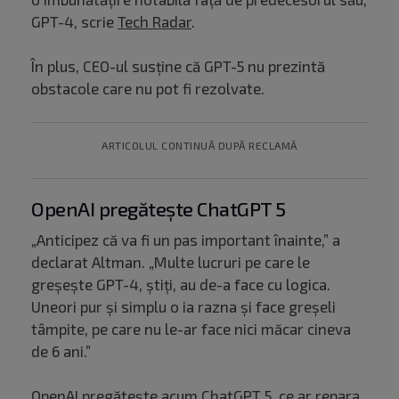
GPT-4, scrie
Tech Radar
.
În plus, CEO-ul susține că GPT-5 nu prezintă
obstacole care nu pot fi rezolvate.
ARTICOLUL CONTINUĂ DUPĂ RECLAMĂ
OpenAI pregătește ChatGPT 5
„Anticipez că va fi un pas important înainte,” a
declarat Altman. „Multe lucruri pe care le
greșește GPT-4, știți, au de-a face cu logica.
Uneori pur și simplu o ia razna și face greșeli
tâmpite, pe care nu le-ar face nici măcar cineva
de 6 ani.”
OpenAI pregătește acum ChatGPT 5, ce ar repara