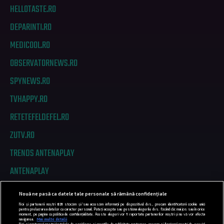
HELLOTASTE.RO
DEPARINTI.RO
MEDICOOL.RO
OBSERVATORNEWS.RO
SPYNEWS.RO
TVHAPPY.RO
RETETEFELDEFEL.RO
ZUTV.RO
TRENDS ANTENAPLAY
ANTENAPLAY
Nouă ne pasă ca datele tale personale să rămână confidențiale
PRIVACY
Noi și partenerii noștri
831
stocăm și/sau accesăm informații pe dispozitivul dvs., precum identificatorii cookie unici
pentru prelucrarea datelor cu caracter personal. Puteți accepta sau gestiona alegerile dvs. făcând clic mai jos sau în orice
moment, pe pagina cu politica de confidențialitate. Aceste alegeri vor fi raportate partenerilor noștri și nu vă vor afecta
COD DEONTOLOGIC
navigarea.
Mai multe detalii
Noi si partenerii nostri (retelele de socializare si agentiile de publicitate partenere, precum si furnizorii nostri de servicii