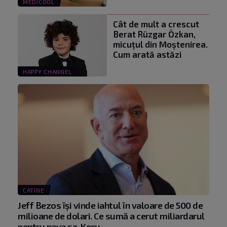
MEDICOOL
Cât de mult a crescut
Berat Rüzgar Özkan,
micuțul din Moștenirea.
Cum arată astăzi
HAPPY CHANNEL
CATINE
Jeff Bezos își vinde iahtul în valoare de 500 de
milioane de dolari. Ce sumă a cerut miliardarul
pentru nava sa, Koru