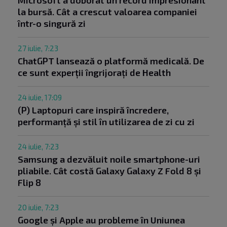
Microsoft a doborât un record impresionant
la bursă. Cât a crescut valoarea companiei
într-o singură zi
27 iulie, 7:23
ChatGPT lansează o platformă medicală. De
ce sunt experții îngrijorați de Health
24 iulie, 17:09
(P) Laptopuri care inspiră încredere,
performanță și stil în utilizarea de zi cu zi
24 iulie, 7:23
Samsung a dezvăluit noile smartphone-uri
pliabile. Cât costă Galaxy Galaxy Z Fold 8 și
Flip 8
20 iulie, 7:23
Google și Apple au probleme în Uniunea