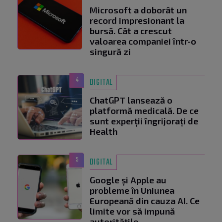
Microsoft a doborât un
record impresionant la
bursă. Cât a crescut
valoarea companiei într-o
singură zi
4
DIGITAL
ChatGPT lansează o
platformă medicală. De ce
sunt experții îngrijorați de
Health
5
DIGITAL
Google și Apple au
probleme în Uniunea
Europeană din cauza AI. Ce
limite vor să impună
autoritățile