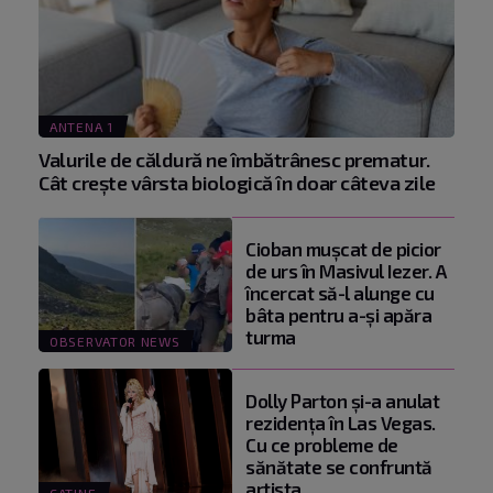
ANTENA 1
Valurile de căldură ne îmbătrânesc prematur.
Cât crește vârsta biologică în doar câteva zile
Cioban muşcat de picior
de urs în Masivul Iezer. A
încercat să-l alunge cu
bâta pentru a-şi apăra
turma
OBSERVATOR NEWS
Dolly Parton și-a anulat
rezidența în Las Vegas.
Cu ce probleme de
sănătate se confruntă
artista