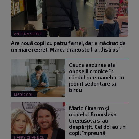
ANTENA SPORT
Are nouă copii cu patru femei, dar e măcinat de
un mare regret. Marea dragoste l-a „distrus”
Cauze ascunse ale
oboselii cronice în
rândul persoanelor cu
joburi sedentare la
birou
MEDICOOL
Mario Cimarro și
modelul Bronislava
Gregušová s-au
despărțit. Cei doi au un
copil împreună
HAPPY CHANNEL