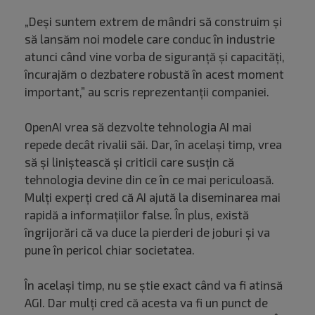
„Deși suntem extrem de mândri să construim și
să lansăm noi modele care conduc în industrie
atunci când vine vorba de siguranță și capacități,
încurajăm o dezbatere robustă în acest moment
important,” au scris reprezentanții companiei.
OpenAI vrea să dezvolte tehnologia AI mai
repede decât rivalii săi. Dar, în același timp, vrea
să și liniștească și criticii care susțin că
tehnologia devine din ce în ce mai periculoasă.
Mulți experți cred că AI ajută la diseminarea mai
rapidă a informațiilor false. În plus, există
îngrijorări că va duce la pierderi de joburi și va
pune în pericol chiar societatea.
În același timp, nu se știe exact când va fi atinsă
AGI. Dar mulți cred că acesta va fi un punct de