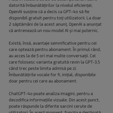
datorită îmbunătățirilor la nivelul eficienței,
OpenAI susține că a decis ca GPT-4o să fie
disponibil gratuit pentru toți utilizatorii. La doar
2 săptămâni de la acest anunț, OpenAI a anunțat
că antrenează un nou model AI și mai puternic.
Există, însă, avantaje semnificative pentru cei
care optează pentru abonament. În primul rând,
au acces la de 5 ori mai multe conversații. Cei
care folosesc varianta gratuită revin la GPT-3.5
când trec peste limita admisă pe zi.
Îmbunătățirile vocale for fi, inițial, disponibile
doar pentru cei care au abonament.
ChatGPT-4o poate analiza imagini, pentru a
decodifica informațiile vizuale. Din acest punct,
poate răspunde la diferite sarcini cerute de
utilizatori. În acest moment, funcția e destinată