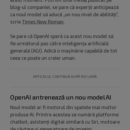
blog-ul companiei, se pare că experții anticipează
ca noul model să aducă „un nou nivel de abilități”,
scrie
Times New Roman
.
Se pare că OpenAI speră ca acest nou model să
fie următorul pas către inteligența artificială
generală (AGI). Adică o mașinărie capabilă de tot
ceea ce poate un creier uman.
ARTICOLUL CONTINUĂ DUPĂ RECLAMĂ
OpenAI antrenează un nou model AI
Noul model ar fi motorul din spatele mai multor
produse AI. Printre acestea se numără platforme
chatbot, asistenți digital similară cu Siri, motoare
de căutare și generatoare de imagini.