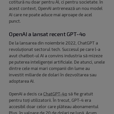
cotitură nu doar pentru AI, ci pentru societate. În
acest context, OpenAI antrenează un nou model
AI care ne poate aduce mai aproape de acel
punct.
OpenAI a lansat recent GPT-4o
De la lansarea din noiembrie 2022, ChatGPT a
revoluționat sectorul tech. Succesul pe care l-a
avut chatbot-ul AI a convins industria să mizeze
pe puterea inteligenței artificiale. De atunci, unele
dintre cele mai mari companii din lume au
investit miliarde de dolari în dezvoltarea sau
adoptarea AI.
OpenAI a decis ca
ChatGPT-4o
să fie gratuit
pentru toți utilizatorii. În trecut, GPT-4 era
accesibil doar celor care plăteau abonamentul
Plus, în valoare de 20 de dolari pe lună. Acum,