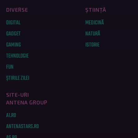
DIVERSE
ȘTIINȚĂ
DIGITAL
MEDICINĂ
GADGET
NATURĂ
GAMING
ISTORIE
TEHNOLOGIE
FUN
ȘTIRILE ZILEI
SITE-URI
ANTENA GROUP
A1.RO
ANTENASTARS.RO
AS.RO