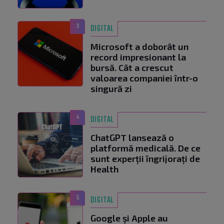
3
DIGITAL
Microsoft a doborât un
record impresionant la
bursă. Cât a crescut
valoarea companiei într-o
singură zi
4
DIGITAL
ChatGPT lansează o
platformă medicală. De ce
sunt experții îngrijorați de
Health
5
DIGITAL
Google și Apple au