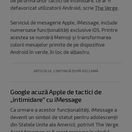
de pe urma unor tactici de intimidare, ce ar fi
defavorizat utilizatorii Android, scrie
The Verge
.
Serviciul de mesagerie Apple, iMessage, include
numeroase funcționalități exclusive iOS. Printre
acestea se numără Memoji și transformarea
culorii mesajelor primite de pe dispozitive
Android în verde, în loc de albastru.
ARTICOLUL CONTINUĂ DUPĂ RECLAMĂ
Google acuză Apple de tactici de
„intimidare” cu iMessage
Ca urmare a acestor funcționalități, iMessage a
devenit un simbol de statut pentru adolescenții
din Statele Unite ale Americii, potrivit The Verge.
Acest fenomen ar fi creat presiune în rândul