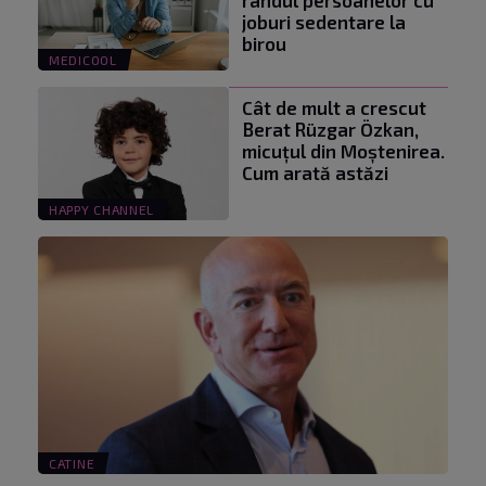
rândul persoanelor cu
joburi sedentare la
birou
MEDICOOL
Cât de mult a crescut
Berat Rüzgar Özkan,
micuțul din Moștenirea.
Cum arată astăzi
HAPPY CHANNEL
CATINE