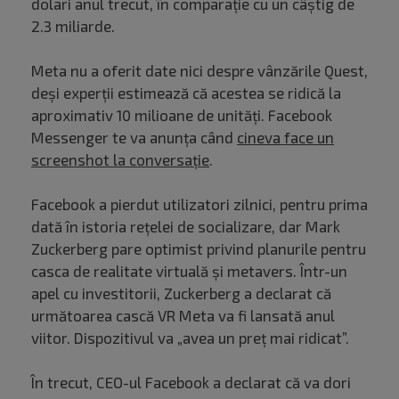
dolari anul trecut, în comparație cu un câștig de
2.3 miliarde.
Meta nu a oferit date nici despre vânzările Quest,
deși experții estimează că acestea se ridică la
aproximativ 10 milioane de unități. Facebook
Messenger te va anunța când
cineva face un
screenshot la conversație
.
Facebook a pierdut utilizatori zilnici, pentru prima
dată în istoria rețelei de socializare, dar Mark
Zuckerberg pare optimist privind planurile pentru
casca de realitate virtuală și metavers. Într-un
apel cu investitorii, Zuckerberg a declarat că
următoarea cască VR Meta va fi lansată anul
viitor. Dispozitivul va „avea un preț mai ridicat”.
În trecut, CEO-ul Facebook a declarat că va dori