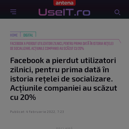
HOME
DIGITAL
FACEBOOK A PIERDUT UTILIZATORI ZILNICI, PENTRU PRIMA DATĂ ÎN ISTORIA REȚELEI
DE SOCIALIZARE. ACȚIUNILE COMPANIEI AU SCĂZUT CU 20%
Facebook a pierdut utilizatori
zilnici, pentru prima dată în
istoria rețelei de socializare.
Acțiunile companiei au scăzut
cu 20%
Publicat: 4 februarie 2022, 7:23
RECLAMĂ