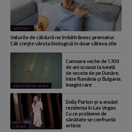
ANTENA 1
Valurile de căldură ne îmbătrânesc prematur.
Cât crește vârsta biologică în doar câteva zile
Comoara veche de 1.700
de ani scoasă la iveală
de seceta de pe Dunăre,
între România şi Bulgaria.
Imagini rare
OBSERVATOR NEWS
Dolly Parton și-a anulat
rezidența în Las Vegas.
Cu ce probleme de
sănătate se confruntă
artista
CATINE