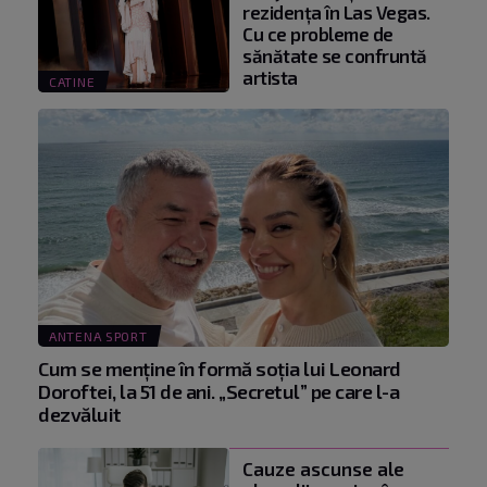
rezidența în Las Vegas.
Cu ce probleme de
sănătate se confruntă
artista
CATINE
ANTENA SPORT
Cum se menţine în formă soţia lui Leonard
Doroftei, la 51 de ani. „Secretul” pe care l-a
dezvăluit
Cauze ascunse ale