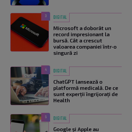
3
DIGITAL
Microsoft a doborât un
record impresionant la
bursă. Cât a crescut
valoarea companiei într-o
singură zi
4
DIGITAL
ChatGPT lansează o
platformă medicală. De ce
sunt experții îngrijorați de
Health
5
DIGITAL
Google și Apple au