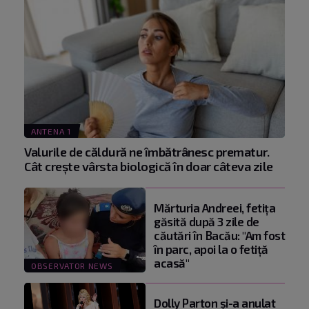
ANTENA 1
Valurile de căldură ne îmbătrânesc prematur.
Cât crește vârsta biologică în doar câteva zile
Mărturia Andreei, fetiţa
găsită după 3 zile de
căutări în Bacău: "Am fost
în parc, apoi la o fetiţă
acasă"
OBSERVATOR NEWS
Dolly Parton și-a anulat