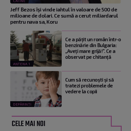
CATINE
Jeff Bezos își vinde iahtul în valoare de 500 de
milioane de dolari. Ce sumă a cerut miliardarul
pentru nava sa, Koru
Ce a pățit un român într-o
benzinărie din Bulgaria:
„Aveți mare grijă!”. Ce a
observat pe chitanță
ANTENA 1
Cum să recunoști și să
tratezi problemele de
vedere la copii
DEPĂRINȚI
CELE MAI NOI