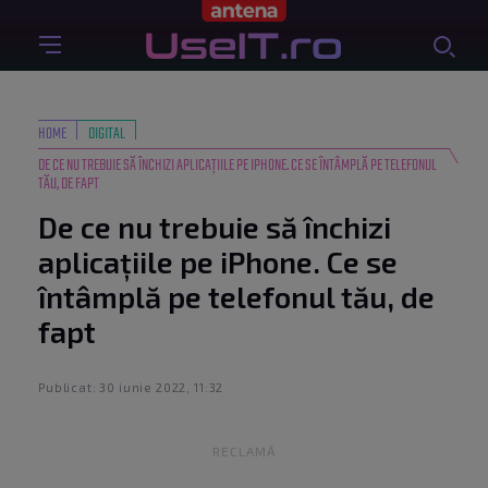
HOME
DIGITAL
DE CE NU TREBUIE SĂ ÎNCHIZI APLICAȚIILE PE IPHONE. CE SE ÎNTÂMPLĂ PE TELEFONUL
TĂU, DE FAPT
De ce nu trebuie să închizi
aplicațiile pe iPhone. Ce se
întâmplă pe telefonul tău, de
fapt
Publicat: 30 iunie 2022, 11:32
RECLAMĂ