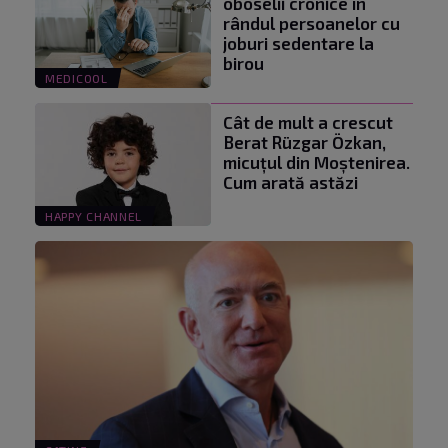
oboselii cronice în
rândul persoanelor cu
joburi sedentare la
birou
MEDICOOL
Cât de mult a crescut
Berat Rüzgar Özkan,
micuțul din Moștenirea.
Cum arată astăzi
HAPPY CHANNEL