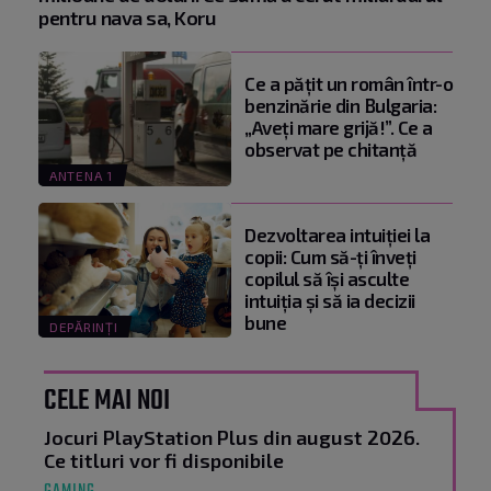
pentru nava sa, Koru
Ce a pățit un român într-o
benzinărie din Bulgaria:
„Aveți mare grijă!”. Ce a
observat pe chitanță
ANTENA 1
Dezvoltarea intuiției la
copii: Cum să-ți înveți
copilul să își asculte
intuiția și să ia decizii
bune
DEPĂRINȚI
CELE MAI NOI
Jocuri PlayStation Plus din august 2026.
Ce titluri vor fi disponibile