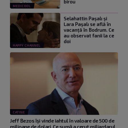
birou
MEDICOOL
Selahattin Paşalı și
Lara Paşalı se află în
vacanță în Bodrum. Ce
au observat fanii la ce
doi
HAPPY CHANNEL
CATINE
Jeff Bezos își vinde iahtul în valoare de 500 de
milioane de dolari. Ce sumă a cerut miliardarul