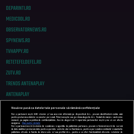
DEPARINTI.RO
MEDICOOL.RO
OBSERVATORNEWS.RO
SPYNEWS.RO
TVHAPPY.RO
RETETEFELDEFEL.RO
ZUTV.RO
TRENDS ANTENAPLAY
ANTENAPLAY
Nouă ne pasă ca datele tale personale să rămână confidențiale
PRIVACY
Noi și partenerii noștri
831
stocăm și/sau accesăm informații pe dispozitivul dvs., precum identificatorii cookie unici
pentru prelucrarea datelor cu caracter personal. Puteți accepta sau gestiona alegerile dvs. făcând clic mai jos sau în orice
moment, pe pagina cu politica de confidențialitate. Aceste alegeri vor fi raportate partenerilor noștri și nu vă vor afecta
COD DEONTOLOGIC
navigarea.
Mai multe detalii
Noi si partenerii nostri (retelele de socializare si agentiile de publicitate partenere, precum si furnizorii nostri de servicii
de date analitice) prelucram date pentru a permite website-ului sa functioneze, pentru a personaliza continutul si anunturile
publicitare afisate in functie de interesele si/sau profilul dvs., pentru a va oferi functionalitati aferente retelelor de