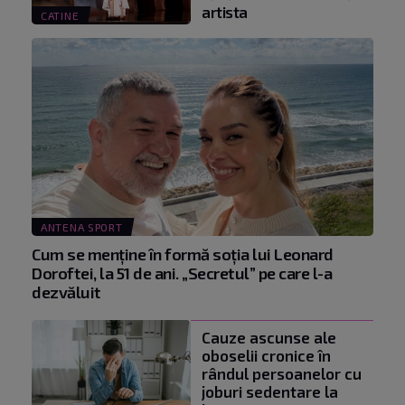
artista
CATINE
ANTENA SPORT
Cum se menţine în formă soţia lui Leonard
Doroftei, la 51 de ani. „Secretul” pe care l-a
dezvăluit
Cauze ascunse ale
oboselii cronice în
rândul persoanelor cu
joburi sedentare la