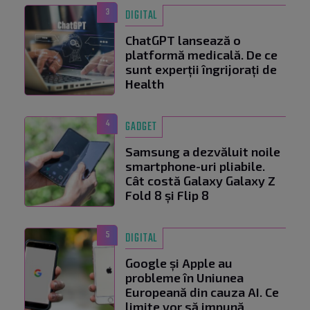
3
DIGITAL
ChatGPT lansează o
platformă medicală. De ce
sunt experții îngrijorați de
Health
4
GADGET
Samsung a dezvăluit noile
smartphone-uri pliabile.
Cât costă Galaxy Galaxy Z
Fold 8 și Flip 8
5
DIGITAL
Google și Apple au
probleme în Uniunea
Europeană din cauza AI. Ce
limite vor să impună