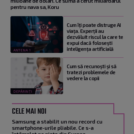
milioane de dolari. Ce sumă a cerut miliardarul
pentru nava sa, Koru
Cum îți poate distruge AI
viața. Experții au
dezvăluit riscul la care te
expui dacă folosești
inteligența artificială
ANTENA 1
Cum să recunoști și să
tratezi problemele de
vedere la copii
DEPĂRINȚI
CELE MAI NOI
Samsung a stabilit un nou record cu
smartphone-urile pliabile. Ce s-a