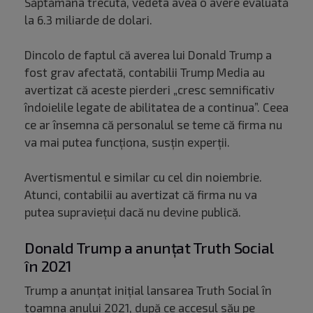
Săptămâna trecută, vedeta avea o avere evaluată
la 6.3 miliarde de dolari.
Dincolo de faptul că averea lui Donald Trump a
fost grav afectată, contabilii Trump Media au
avertizat că aceste pierderi „cresc semnificativ
îndoielile legate de abilitatea de a continua”. Ceea
ce ar însemna că personalul se teme că firma nu
va mai putea funcționa, susțin experții.
Avertismentul e similar cu cel din noiembrie.
Atunci, contabilii au avertizat că firma nu va
putea supraviețui dacă nu devine publică.
Donald Trump a anunțat Truth Social
în 2021
Trump a anunțat inițial lansarea Truth Social în
toamna anului 2021, după ce
accesul său pe