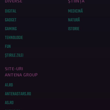
DIVERSE
ȘTIINȚĂ
DIGITAL
MEDICINĂ
GADGET
NATURĂ
GAMING
ISTORIE
TEHNOLOGIE
FUN
ȘTIRILE ZILEI
SITE-URI
ANTENA GROUP
A1.RO
ANTENASTARS.RO
AS.RO