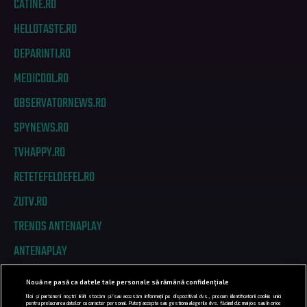
CATINE.RO
HELLOTASTE.RO
DEPARINTI.RO
MEDICOOL.RO
OBSERVATORNEWS.RO
SPYNEWS.RO
TVHAPPY.RO
RETETEFELDEFEL.RO
ZUTV.RO
TRENDS ANTENAPLAY
ANTENAPLAY
Nouă ne pasă ca datele tale personale să rămână confidențiale
PRIVACY
Noi și partenerii noștri
831
stocăm și/sau accesăm informații pe dispozitivul dvs., precum identificatorii cookie unici
pentru prelucrarea datelor cu caracter personal. Puteți accepta sau gestiona alegerile dvs. făcând clic mai jos sau în orice