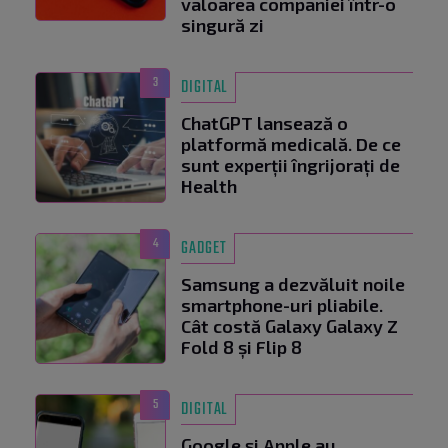
valoarea companiei într-o
singură zi
3
DIGITAL
ChatGPT lansează o
platformă medicală. De ce
sunt experții îngrijorați de
Health
4
GADGET
Samsung a dezvăluit noile
smartphone-uri pliabile.
Cât costă Galaxy Galaxy Z
Fold 8 și Flip 8
5
DIGITAL
Google și Apple au