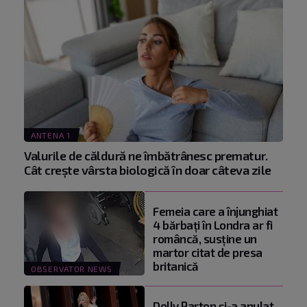
ANTENA 1
Valurile de căldură ne îmbătrânesc prematur.
Cât crește vârsta biologică în doar câteva zile
Femeia care a înjunghiat
4 bărbați în Londra ar fi
româncă, susţine un
martor citat de presa
britanică
OBSERVATOR NEWS
Dolly Parton și-a anulat