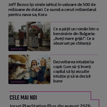
Jeff Bezos își vinde iahtul în valoare de 500 de
milioane de dolari. Ce sumă a cerut miliardarul
pentru nava sa, Koru
Ce a pățit un român într-o
benzinărie din Bulgaria:
„Aveți mare grijă!”. Ce a
observat pe chitanță
ANTENA 1
Dezvoltarea intuiției la
copii: Cum să-ți înveți
copilul să își asculte
intuiția și să ia decizii
bune
DEPĂRINȚI
CELE MAI NOI
Jocuri PlayStation Plus din august 2026.