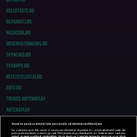
CATINE.RO
HELLOTASTE.RO
DEPARINTI.RO
MEDICOOL.RO
OBSERVATORNEWS.RO
SPYNEWS.RO
TVHAPPY.RO
RETETEFELDEFEL.RO
ZUTV.RO
TRENDS ANTENAPLAY
ANTENAPLAY
Nouă ne pasă ca datele tale personale să rămână confidențiale
PRIVACY
Noi și partenerii noștri
831
stocăm și/sau accesăm informații pe dispozitivul dvs., precum identificatorii cookie unici
pentru prelucrarea datelor cu caracter personal. Puteți accepta sau gestiona alegerile dvs. făcând clic mai jos sau în orice
moment, pe pagina cu politica de confidențialitate. Aceste alegeri vor fi raportate partenerilor noștri și nu vă vor afecta