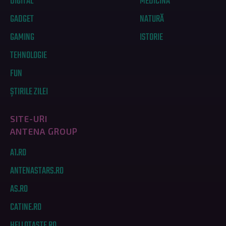
DIGITAL
MEDICINĂ
GADGET
NATURĂ
GAMING
ISTORIE
TEHNOLOGIE
FUN
ȘTIRILE ZILEI
SITE-URI
ANTENA GROUP
A1.RO
ANTENASTARS.RO
AS.RO
CATINE.RO
HELLOTASTE.RO