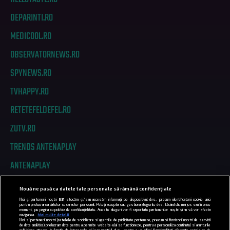
DEPARINTI.RO
MEDICOOL.RO
OBSERVATORNEWS.RO
SPYNEWS.RO
TVHAPPY.RO
RETETEFELDEFEL.RO
ZUTV.RO
TRENDS ANTENAPLAY
ANTENAPLAY
Nouă ne pasă ca datele tale personale să rămână confidențiale
PRIVACY
Noi și partenerii noștri
831
stocăm și/sau accesăm informații pe dispozitivul dvs., precum identificatorii cookie unici
pentru prelucrarea datelor cu caracter personal. Puteți accepta sau gestiona alegerile dvs. făcând clic mai jos sau în orice
moment, pe pagina cu politica de confidențialitate. Aceste alegeri vor fi raportate partenerilor noștri și nu vă vor afecta
COD DEONTOLOGIC
navigarea.
Mai multe detalii
Noi si partenerii nostri (retelele de socializare si agentiile de publicitate partenere, precum si furnizorii nostri de servicii
de date analitice) prelucram date pentru a permite website-ului sa functioneze, pentru a personaliza continutul si anunturile
publicitare afisate in functie de interesele si/sau profilul dvs., pentru a va oferi functionalitati aferente retelelor de