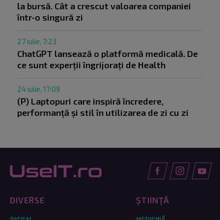
la bursă. Cât a crescut valoarea companiei
într-o singură zi
27 iulie, 7:23
ChatGPT lansează o platformă medicală. De
ce sunt experții îngrijorați de Health
24 iulie, 17:09
(P) Laptopuri care inspiră încredere,
performanță și stil în utilizarea de zi cu zi
DIVERSE
ȘTIINȚĂ