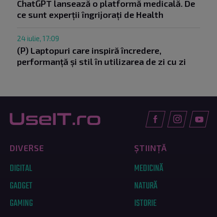
ChatGPT lansează o platformă medicală. De
ce sunt experții îngrijorați de Health
24 iulie, 17:09
(P) Laptopuri care inspiră încredere,
performanță și stil în utilizarea de zi cu zi
DIVERSE
ȘTIINȚĂ
DIGITAL
MEDICINĂ
GADGET
NATURĂ
GAMING
ISTORIE