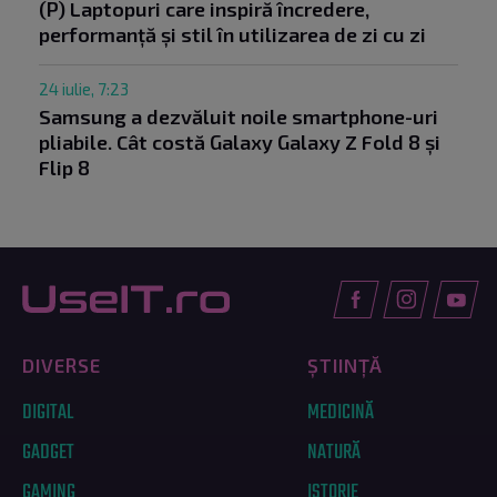
(P) Laptopuri care inspiră încredere,
performanță și stil în utilizarea de zi cu zi
24 iulie, 7:23
Samsung a dezvăluit noile smartphone-uri
pliabile. Cât costă Galaxy Galaxy Z Fold 8 și
Flip 8
DIVERSE
ȘTIINȚĂ
DIGITAL
MEDICINĂ
GADGET
NATURĂ
GAMING
ISTORIE